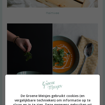
Heimwee
De Groene Meisjes gebruikt cookies (en
Budget recept: Linzensoep met kokosmelk
vergelijkbare technieken) om informatie op te
slaan en in te zien. Deze gegevens gebruiken wij