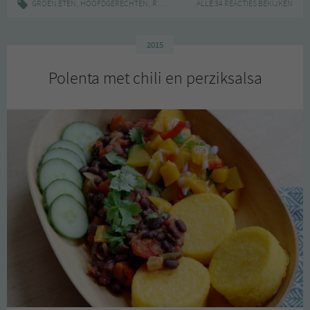
,
,
|
,
,
,
GROEN ETEN
HOOFDGERECHTEN
RECEPT
GEZOND
ALLE 34 REACTIES BEKIJKEN
GOEDKOOP
ITALIAANS
P
2015
Polenta met chili en perziksalsa