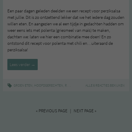
Een paar dagen geleden deelden we een recept voor perziksalsa
met jullie. Dit is zo ontzettend lekker dat we het iedere dag zouden
willen eten. En aangezien we al een tijdje in gedachten hadden om
weer eens iets met polenta (griesmeel van maïs) te maken,
dachten we: laten we hier een combinatie mee doen! En zo
ontstond dit recept voor polenta met chili en…uiteraard de
perziksalsa!
Polenta
Lees verder
→
met
chili
en
,
,
|
,
,
,
GROEN ETEN
HOOFDGERECHTEN
RECEPT
CHILI
ALLE 6 REACTIES BEKIJKEN
MEXICAANS
PERZIKSALSA
P
perziksalsa
« PREVIOUS PAGE | NEXT PAGE »