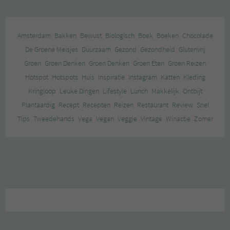
Amsterdam
Bakken
Bewust
Biologisch
Boek
Boeken
Chocolade
De Groene Meisjes
Duurzaam
Gezond
Gezondheid
Glutenvrij
Groen
Groen Denken
Groen Denken
Groen Eten
Groen Reizen
Hotspot
Hotspots
Huis
Inspiratie
Instagram
Katten
Kleding
Kringloop
Leuke Dingen
Lifestyle
Lunch
Makkelijk
Ontbijt
Plantaardig
Recept
Recepten
Reizen
Restaurant
Review
Snel
Tips
Tweedehands
Vega
Vegan
Veggie
Vintage
Winactie
Zomer