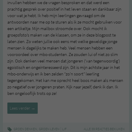
invullen hebben we de vragen besproken en dat werd een
prachtig gesprek over positief in het leven staan en dankbaar zijn
voor wat je hebt. Ik heb mijn leerlingen gevraagd om de
antwoorden naar me op te sturen als ik ze mocht gebruiken voor
een artikeltje. Mijn mailbox stroomde over. Ook mocht ik
groepsfoto’s maken van de klassen, om ze in deze blogpost te
laten zien. Zo weten jullie ook eens met welke geweldige jonge
mensen ik dagelijks te maken heb. Veel mensen hebben een
vooroordeel over mbo-studenten. Ze zouden lui of niet zo slim
zijn. Ook denken veel mensen dat jongeren (‘van tegenwoordig’)
egoïstisch en ongeïnteresseerd zijn. Dit is mijn achtste jaar in het
mbo-onderwijs en ik ben zelden “zo’n soort” leerling
tegengekomen. Het kan me oprecht heel boos maken als mensen
zo negatief over jongeren praten. Kijk naar jezelf, denk ik dan. Ik
ben ongelooflijk trots op ze!
Project
Lees verder
→
Positief
Tag
ingevuld
,
|
,
,
,
,
GROEN DENKEN
GROEN LEVEN
LIFESTYLE
MBO
ALLE 39 REACTIES BEKIJKEN
ONDERWIJS
POSITIVITEIT
PR