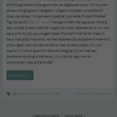
echt blogvriendinnetje geworden de afgelopen jaren. We houden
elkaars blogs goed in de gaten, volgens mij lezen we praktisch
alles van elkaar. Vorige week plaatste Sophie de ‘Project Positief
Tag’ die ze bij
Dagmar Valerie
had gevonden. De tag sprak me erg
aan, omdat ik denk dat het vragen zijn waar iedereen zo nu en dan
eens even bij stil zou mogen staan. Positief in het leven staan is
heus niet altijd makkelijk. Als het iedereen zo ontzettend makkelijk
af zou gaan, dan zou de wereld er heel anders uitzien. En juist
daarom is het zo goed om bewust bezig te blijven met een
positieve houding in het leven. Ik vulde de tag in en de
antwoorden lees je hieronder!
Project
Lees verder
→
Positief
Tag
,
|
,
,
,
GROEN DENKEN
GROEN LEVEN
FEELGOOD
GROEN DENKEN
ALLE 23 REACTIES BEKIJKEN
POSITIVITEIT
PRO
« PREVIOUS PAGE | NEXT PAGE »