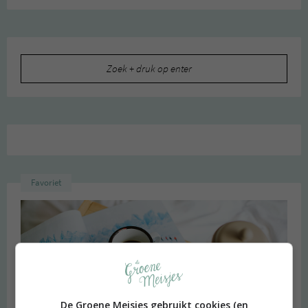
Zoeken
naar:
Favoriet
De Groene Meisjes gebruikt cookies (en