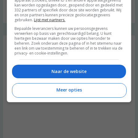
apparaat (cookies, unieke ID's en andere apparaatgegevens)
kan worden opgeslagen door, geopend door en gedeeld met
Budget recept: Linzensoep met kokosmelk
332 partners of specifiek door deze site worden gebruikt. Wij
en onze partners kunnen precieze geolocatiegegevens
gebruiken.
Lijst met partners.
Bepaalde leveranciers kunnen uw persoonsgegevens
verwerken op basis van gerechtvaardigd belang. U kunt
Instagram Merel
hiertegen bezwaar maken door uw opties hieronder te
beheren. Zoek onderaan deze pagina of in het sitemenu naar
een link om uw toestemming te beheren of in te trekken via de
privacy- en cookie-instellingen.
Naar de website
Meer opties