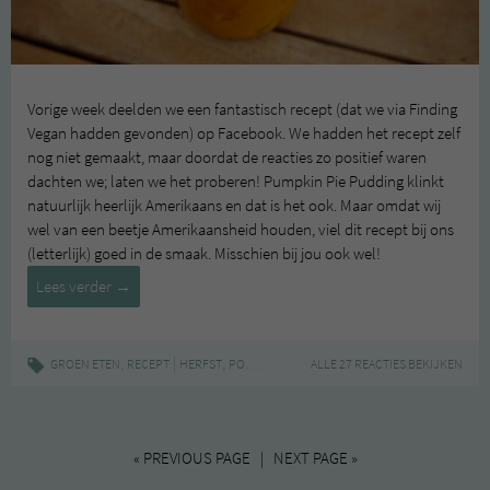
Vorige week deelden we een fantastisch recept (dat we via Finding
Vegan hadden gevonden) op Facebook. We hadden het recept zelf
nog niet gemaakt, maar doordat de reacties zo positief waren
dachten we; laten we het proberen! Pumpkin Pie Pudding klinkt
natuurlijk heerlijk Amerikaans en dat is het ook. Maar omdat wij
wel van een beetje Amerikaansheid houden, viel dit recept bij ons
(letterlijk) goed in de smaak. Misschien bij jou ook wel!
Recept:
Lees verder
→
Pumpkin
Pie
Pudding
,
|
,
,
,
,
GROEN ETEN
RECEPT
HERFST
POMPOEN
PUDDING
ALLE 27 REACTIES BEKIJKEN
RECEPT
VEGAN
« PREVIOUS PAGE | NEXT PAGE »