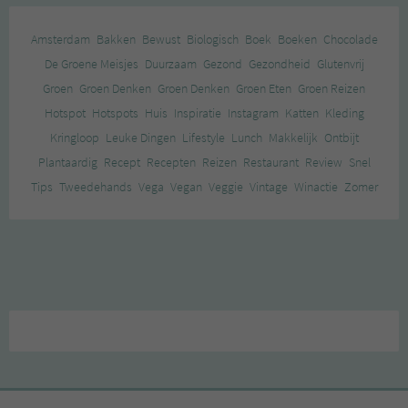
Amsterdam
Bakken
Bewust
Biologisch
Boek
Boeken
Chocolade
De Groene Meisjes
Duurzaam
Gezond
Gezondheid
Glutenvrij
Groen
Groen Denken
Groen Denken
Groen Eten
Groen Reizen
Hotspot
Hotspots
Huis
Inspiratie
Instagram
Katten
Kleding
Kringloop
Leuke Dingen
Lifestyle
Lunch
Makkelijk
Ontbijt
Plantaardig
Recept
Recepten
Reizen
Restaurant
Review
Snel
Tips
Tweedehands
Vega
Vegan
Veggie
Vintage
Winactie
Zomer