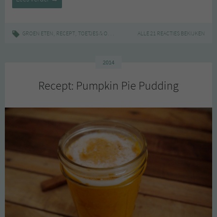
,
,
|
,
,
,
GROEN ETEN
RECEPT
TOETJES & ONTBIJTJES
ANANAS
ALLE 21 REACTIES BEKIJKEN
DESSERT
FRUIT
GEZO
2014
Recept: Pumpkin Pie Pudding