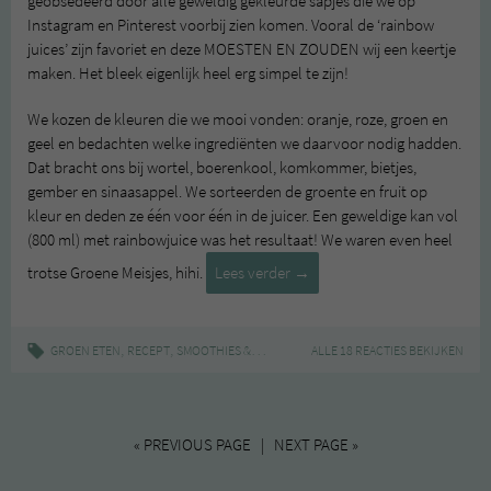
geobsedeerd door alle geweldig gekleurde sapjes die we op
Instagram en Pinterest voorbij zien komen. Vooral de ‘rainbow
juices’ zijn favoriet en deze MOESTEN EN ZOUDEN wij een keertje
maken. Het bleek eigenlijk heel erg simpel te zijn!
We kozen de kleuren die we mooi vonden: oranje, roze, groen en
geel en bedachten welke ingrediënten we daarvoor nodig hadden.
Dat bracht ons bij wortel, boerenkool, komkommer, bietjes,
gember en sinaasappel. We sorteerden de groente en fruit op
kleur en deden ze één voor één in de juicer. Een geweldige kan vol
(800 ml) met rainbowjuice was het resultaat! We waren even heel
Rainbow
trotse Groene Meisjes, hihi.
Lees verder
→
Juice
,
,
|
,
,
GROEN ETEN
RECEPT
SMOOTHIES & JUICES
RAINBOWJUICE
ALLE 18 REACTIES BEKIJKEN
SLOWJUICER
VE
« PREVIOUS PAGE | NEXT PAGE »