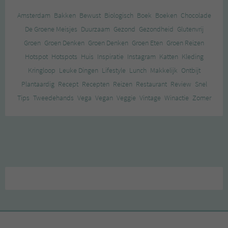
Amsterdam
Bakken
Bewust
Biologisch
Boek
Boeken
Chocolade
De Groene Meisjes
Duurzaam
Gezond
Gezondheid
Glutenvrij
Groen
Groen Denken
Groen Denken
Groen Eten
Groen Reizen
Hotspot
Hotspots
Huis
Inspiratie
Instagram
Katten
Kleding
Kringloop
Leuke Dingen
Lifestyle
Lunch
Makkelijk
Ontbijt
Plantaardig
Recept
Recepten
Reizen
Restaurant
Review
Snel
Tips
Tweedehands
Vega
Vegan
Veggie
Vintage
Winactie
Zomer