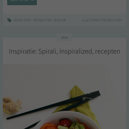
,
|
,
,
GROEN ETEN
PRODUCTEN
BLENDER
FOODPROCESSOR
ALLE 76 REACTIES BEKIJKEN
KEUKENAPPARATUUR
2014
Inspiratie: Spirali, Inspiralized, recepten