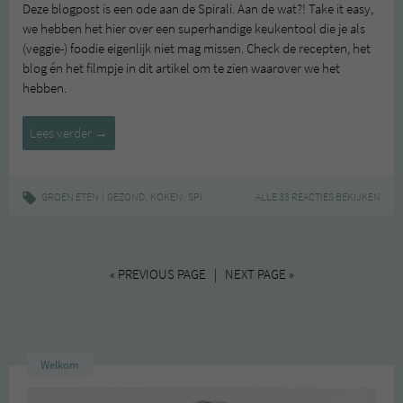
Deze blogpost is een ode aan de Spirali. Aan de wat?! Take it easy,
we hebben het hier over een superhandige keukentool die je als
(veggie-) foodie eigenlijk niet mag missen. Check de recepten, het
blog én het filmpje in dit artikel om te zien waarover we het
hebben.
Inspiratie:
Lees verder
→
Spirali,
Inspiralized,
recepten
|
,
,
,
,
,
GROEN ETEN
GEZOND
KOKEN
SPIRALI
SPIRALIZED
ALLE 33 REACTIES BEKIJKEN
VEGAN
VEGGIES
« PREVIOUS PAGE | NEXT PAGE »
Welkom