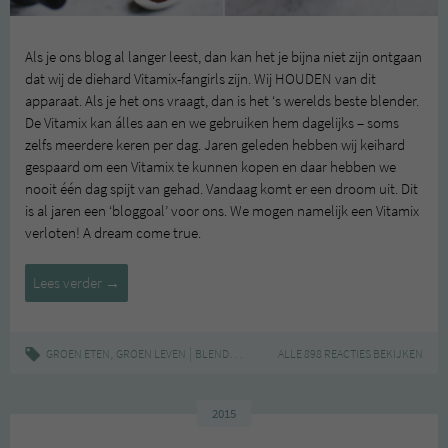
Als je ons blog al langer leest, dan kan het je bijna niet zijn ontgaan
dat wij de diehard Vitamix-fangirls zijn. Wij HOUDEN van dit
apparaat. Als je het ons vraagt, dan is het ‘s werelds beste blender.
De Vitamix kan álles aan en we gebruiken hem dagelijks – soms
zelfs meerdere keren per dag. Jaren geleden hebben wij keihard
gespaard om een Vitamix te kunnen kopen en daar hebben we
nooit één dag spijt van gehad. Vandaag komt er een droom uit. Dit
is al jaren een ‘bloggoal’ voor ons. We mogen namelijk een Vitamix
verloten! A dream come true.
Winactie:
Lees verder
→
VITAMIX
blender
,
|
,
,
,
GROEN ETEN
GROEN LEVEN
BLENDER
REVIEW
ALLE 898 REACTIES BEKIJKEN
VITAMIX
WINACTIE
2015