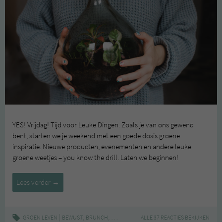
YES! Vrijdag! Tijd voor Leuke Dingen. Zoals je van ons gewend
bent, starten we je weekend met een goede dosis groene
inspiratie. Nieuwe producten, evenementen en andere leuke
groene weetjes – you know the drill. Laten we beginnen!
Leuke
Lees verder
→
Dingen
#65
|
,
,
,
,
,
GROEN LEVEN
BEWUST
BRUNCH
DUURZAAM
ALLE 37 REACTIES BEKIJKEN
FLESSENGROEN
FLESSENTUIN