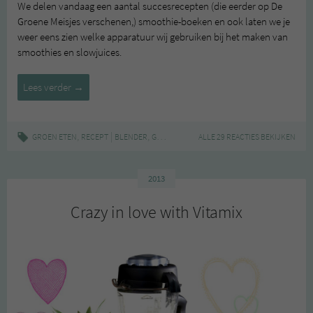
We delen vandaag een aantal succesrecepten (die eerder op De
Groene Meisjes verschenen,) smoothie-boeken en ook laten we je
weer eens zien welke apparatuur wij gebruiken bij het maken van
smoothies en slowjuices.
Smoothies
Lees verder
→
en
slowjuices
,
|
,
,
,
,
GROEN ETEN
RECEPT
BLENDER
GEZOND
GROEN
ALLE 29 REACTIES BEKIJKEN
GROENE SMOOTHIE
ONTBIJ
2013
Crazy in love with Vitamix