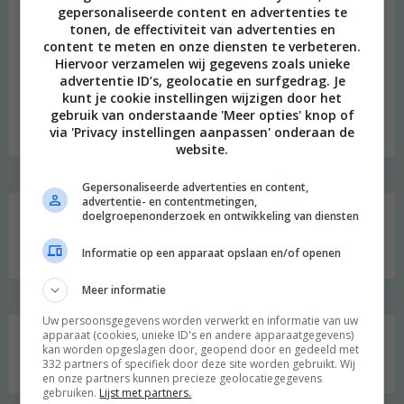
gepersonaliseerde content en advertenties te
tonen, de effectiviteit van advertenties en
content te meten en onze diensten te verbeteren.
beeld: Ari Versluis
Hiervoor verzamelen wij gegevens zoals unieke
advertentie ID’s, geolocatie en surfgedrag. Je
Hi, ik ben Merel! Ik neem je graag mee in mijn persoonlijke
kunt je cookie instellingen wijzigen door het
onderzoek naar een duurzame en meer bewuste leefstijl.
gebruik van onderstaande 'Meer opties' knop of
Welkom op mijn blog!
via 'Privacy instellingen aanpassen' onderaan de
website.
Gepersonaliseerde advertenties en content,
Social media
advertentie- en contentmetingen,
doelgroepenonderzoek en ontwikkeling van diensten
Informatie op een apparaat opslaan en/of openen
Meer informatie
Uw persoonsgegevens worden verwerkt en informatie van uw
apparaat (cookies, unieke ID's en andere apparaatgegevens)
Zoeken
kan worden opgeslagen door, geopend door en gedeeld met
332 partners of specifiek door deze site worden gebruikt. Wij
naar:
en onze partners kunnen precieze geolocatiegegevens
gebruiken.
Lijst met partners.