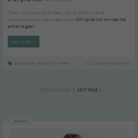
Check, voordat je verder leest, ook dit artikel over de
keukenapparatuur die wij gebruiken.
(klik op de link om naar het
artikel te gaan)
Crazy
Lees verder
→
in
love
with
,
|
,
,
,
GROEN LEVEN
PRODUCTEN
APPARATUUR
BLENDER
ALLE 135 REACTIES BEKIJKEN
KEUKENAPPARATUUR
SM
Vitamix
« PREVIOUS PAGE
| NEXT PAGE »
Welkom