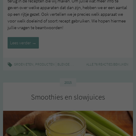
terug in de recepten die wij maken. Om jullie wat meer info te
geven over welke apparaten dat dan zijn, hebben we er een aantal
op een rijtje gezet. Ook vertellen we je precies welk apparaat we
voor welk doeleind of soort recept gebruiken. We hopen hiermee
jullie vragen te beantwoorden!
Keukenapparatuur
Lees verder
→
,
|
,
,
GROEN ETEN
PRODUCTEN
BLENDER
FOODPROCESSOR
ALLE 76 REACTIES BEKIJKEN
KEUKENAPPARATUUR
2015
Smoothies en slowjuices