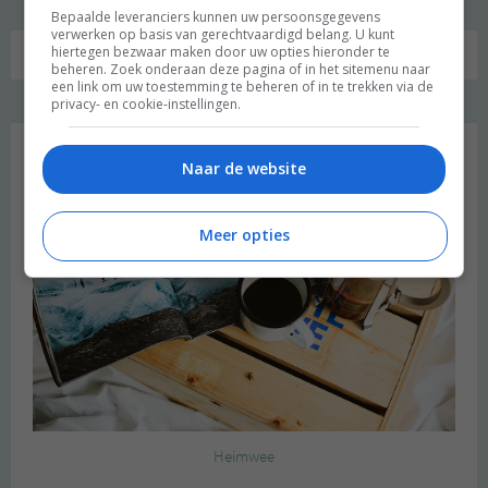
Bepaalde leveranciers kunnen uw persoonsgegevens
verwerken op basis van gerechtvaardigd belang. U kunt
hiertegen bezwaar maken door uw opties hieronder te
beheren. Zoek onderaan deze pagina of in het sitemenu naar
een link om uw toestemming te beheren of in te trekken via de
privacy- en cookie-instellingen.
Favoriet
Naar de website
Meer opties
Heimwee