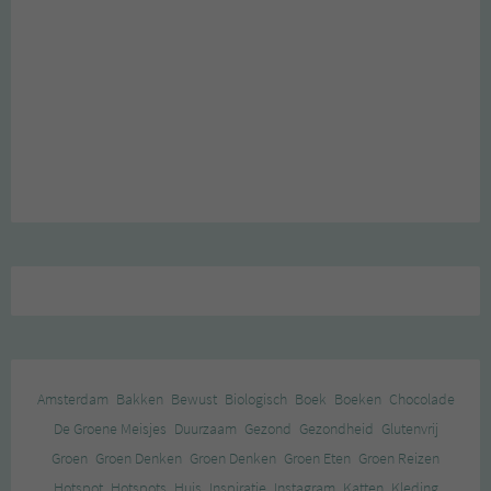
Amsterdam
Bakken
Bewust
Biologisch
Boek
Boeken
Chocolade
De Groene Meisjes
Duurzaam
Gezond
Gezondheid
Glutenvrij
Groen
Groen Denken
Groen Denken
Groen Eten
Groen Reizen
Hotspot
Hotspots
Huis
Inspiratie
Instagram
Katten
Kleding