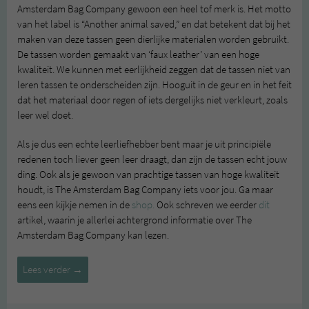
Amsterdam Bag Company gewoon een heel tof merk is. Het motto
van het label is “Another animal saved,” en dat betekent dat bij het
maken van deze tassen geen dierlijke materialen worden gebruikt.
De tassen worden gemaakt van ‘faux leather’ van een hoge
kwaliteit. We kunnen met eerlijkheid zeggen dat de tassen niet van
leren tassen te onderscheiden zijn. Hooguit in de geur en in het feit
dat het materiaal door regen of iets dergelijks niet verkleurt, zoals
leer wel doet.
Als je dus een echte leerliefhebber bent maar je uit principiële
redenen toch liever geen leer draagt, dan zijn de tassen echt jouw
ding. Ook als je gewoon van prachtige tassen van hoge kwaliteit
houdt, is The Amsterdam Bag Company iets voor jou. Ga maar
eens een kijkje nemen in de
shop.
Ook schreven we eerder
dit
artikel, waarin je allerlei achtergrond informatie over The
Amsterdam Bag Company kan lezen.
New
Lees verder
→
in:
Amsterdam