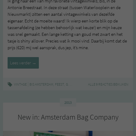
Ik ging naar één van mijn favoriete vintagewinkels; Bis, in de
Antonie Breestraat. In deze straat (tussen Waterlooplein en de
Nieuwmarkt) zitten een aantal vintagewinkels van dezelfde
eigenaar. Echt de moeite waard! Ik wierp een korte blik op de
tassenafdeling (ze hebben behoorlijk wat keuze!) en mijn keuze
was snel gemaakt. Een lange ketting van goud met zwart en het
tasje is shiny allover. Precies wat ik mooi vind. Daarbij komt dat de
prijs (€20) mij wel aansprak, dus jep, it’s mine.
Festive
Lees verder
→
Vintage
Bag
|
,
,
,
,
VINTAGE
BIS AMSTERDAM
FEEST
GLITTER
TAS
VINTAGE
ALLE 9 REACTIES BEKIJKEN
2013
New in: Amsterdam Bag Company