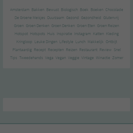
Amsterdam
Bakken
Bewust
Biologisch
Boek
Boeken
Chocolade
De Groene Meisjes
Duurzaam
Gezond
Gezondheid
Glutenvrij
Groen
Groen Denken
Groen Denken
Groen Eten
Groen Reizen
Hotspot
Hotspots
Huis
Inspiratie
Instagram
Katten
Kleding
Kringloop
Leuke Dingen
Lifestyle
Lunch
Makkelijk
Ontbijt
Plantaardig
Recept
Recepten
Reizen
Restaurant
Review
Snel
Tips
Tweedehands
Vega
Vegan
Veggie
Vintage
Winactie
Zomer