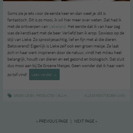
Soms zie je iets voor de eerste keer en dan weet je: dit is
fantastisch. Dit is zo mooi, ik wil hier meer over weten. Dat had ik
met de ontwerpen van
Liekeland.
Het eerste dat ik van haar zag
was de kerstkaart met de beer. Verliefd ben ik erop. Sowieso op de
stijl van Lieke. Zo sprookjesachtig, lief en fijn met al die dieren.
Betoverend! Eigenlijk is Lieke zelf ook een groen meisje. Ze laat
zich in haar werk inspireren door de natuur, vindt het milieu heel
belangrijk, houdt van dieren en eet gezond en biologisch. Dat sluit
dus mooi aan bij De Groene Meisjes. Geen wonder dat ik haar werk
Liekeland
zo tof vind!
Lees verder
→
liefde
(met
giveaway)
,
|
,
,
,
GROEN LEVEN
PRODUCTEN
BLIJHEID
DIEREN
ALLE 80 REACTIES BEKIJKEN
LIEKELAND
TAS
« PREVIOUS PAGE | NEXT PAGE »