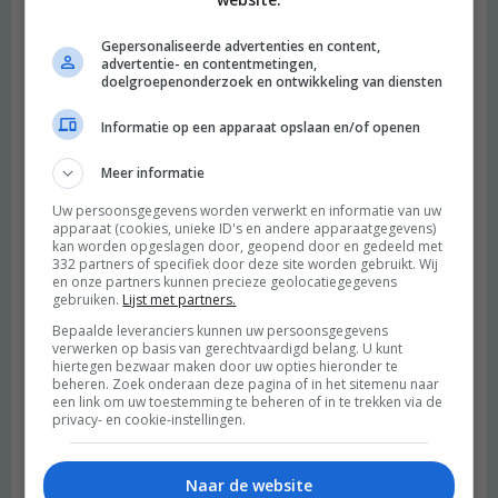
Gepersonaliseerde advertenties en content,
advertentie- en contentmetingen,
doelgroepenonderzoek en ontwikkeling van diensten
Heimwee
Informatie op een apparaat opslaan en/of openen
Meer informatie
Uw persoonsgegevens worden verwerkt en informatie van uw
apparaat (cookies, unieke ID's en andere apparaatgegevens)
kan worden opgeslagen door, geopend door en gedeeld met
332 partners of specifiek door deze site worden gebruikt. Wij
en onze partners kunnen precieze geolocatiegegevens
gebruiken.
Lijst met partners.
Bepaalde leveranciers kunnen uw persoonsgegevens
verwerken op basis van gerechtvaardigd belang. U kunt
hiertegen bezwaar maken door uw opties hieronder te
beheren. Zoek onderaan deze pagina of in het sitemenu naar
een link om uw toestemming te beheren of in te trekken via de
privacy- en cookie-instellingen.
Naar de website
Budget recept: Linzensoep met kokosmelk