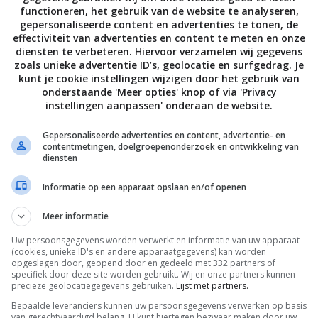
functioneren, het gebruik van de website te analyseren,
gepersonaliseerde content en advertenties te tonen, de
effectiviteit van advertenties en content te meten en onze
diensten te verbeteren. Hiervoor verzamelen wij gegevens
zoals unieke advertentie ID’s, geolocatie en surfgedrag. Je
kunt je cookie instellingen wijzigen door het gebruik van
onderstaande 'Meer opties' knop of via 'Privacy
instellingen aanpassen' onderaan de website.
Gepersonaliseerde advertenties en content, advertentie- en
contentmetingen, doelgroepenonderzoek en ontwikkeling van
 erg lekker! Wij denken dat vooral de kleine meisjes
diensten
Informatie op een apparaat opslaan en/of openen
h
Meer informatie
,
,
,
PEPPERSMITH
SNOEP
SUIKERVRIJ
TINGZ
ALLE 10 REACTIES BEKIJKEN
Uw persoonsgegevens worden verwerkt en informatie van uw apparaat
(cookies, unieke ID's en andere apparaatgegevens) kan worden
opgeslagen door, geopend door en gedeeld met 332 partners of
specifiek door deze site worden gebruikt. Wij en onze partners kunnen
PAGE | NEXT PAGE »
precieze geolocatiegegevens gebruiken.
Lijst met partners.
Bepaalde leveranciers kunnen uw persoonsgegevens verwerken op basis
van gerechtvaardigd belang. U kunt hiertegen bezwaar maken door uw