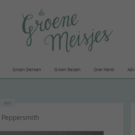
Groen Denken
Groen Reizen
Over Merel
Adv
In de media
Privacy Statement
2013
en
y Peppersmith