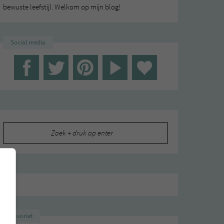
bewuste leefstijl. Welkom op mijn blog!
Social media
Zoeken
naar:
Favoriet