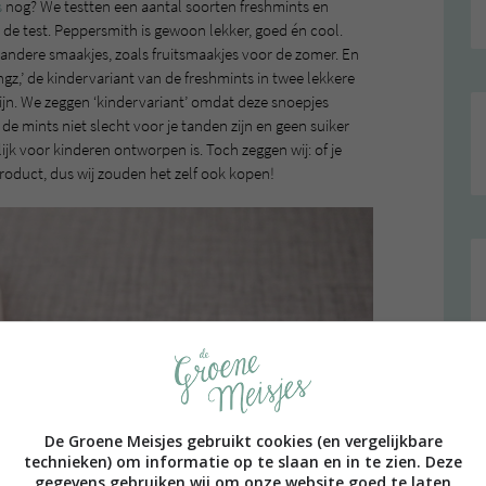
s
nog? We testten een aantal soorten freshmints en
de test. Peppersmith is gewoon lekker, goed én cool.
 andere smaakjes, zoals fruitsmaakjes voor de zomer. En
gz,’ de kindervariant van de freshmints in twee lekkere
jn. We zeggen ‘kindervariant’ omdat deze snoepjes
de mints niet slecht voor je tanden zijn en geen suiker
jk voor kinderen ontworpen is. Toch zeggen wij: of je
 product, dus wij zouden het zelf ook kopen!
De Groene Meisjes gebruikt cookies (en vergelijkbare
technieken) om informatie op te slaan en in te zien. Deze
gegevens gebruiken wij om onze website goed te laten