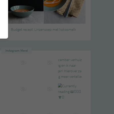
Budget recept: Linzensoep met kokosmelk
Instagram Merel