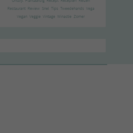
Ontbijt
Plantaardig
Recept
Recepten
Reizen
Restaurant
Review
Snel
Tips
Tweedehands
Vega
Vegan
Veggie
Vintage
Winactie
Zomer