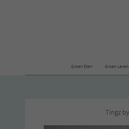
Groen Eten
Groen Leven
Receptenindex
Stijl
Producten
Huis
Leuke ding
Tingz b