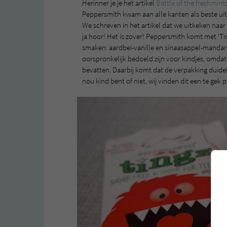
Herinner je je het artikel
Battle of the freshmint
Peppersmith kwam aan alle kanten als beste uit 
We schreven in het artikel dat we uitkeken naar
ja hoor! Het is zover! Peppersmith komt met ‘Tin
smaken: aardbei-vanille en sinaasappel-mandari
oorspronkelijk bedoeld zijn voor kindjes, omdat 
bevatten. Daarbij komt dat de verpakking duideli
nou kind bent of niet, wij vinden dit een te gek