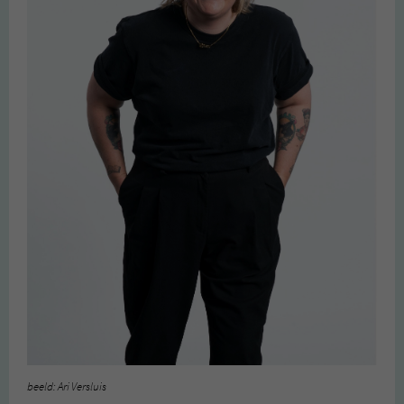
beeld: Ari Versluis