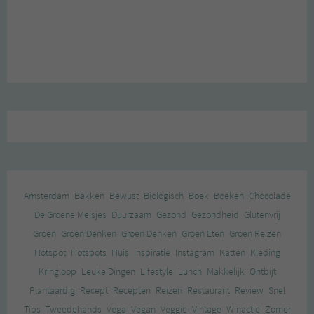
Amsterdam
Bakken
Bewust
Biologisch
Boek
Boeken
Chocolade
De Groene Meisjes
Duurzaam
Gezond
Gezondheid
Glutenvrij
Groen
Groen Denken
Groen Denken
Groen Eten
Groen Reizen
Hotspot
Hotspots
Huis
Inspiratie
Instagram
Katten
Kleding
Kringloop
Leuke Dingen
Lifestyle
Lunch
Makkelijk
Ontbijt
Plantaardig
Recept
Recepten
Reizen
Restaurant
Review
Snel
Tips
Tweedehands
Vega
Vegan
Veggie
Vintage
Winactie
Zomer