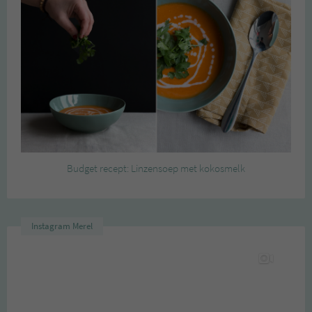
Budget recept: Linzensoep met kokosmelk
Instagram Merel