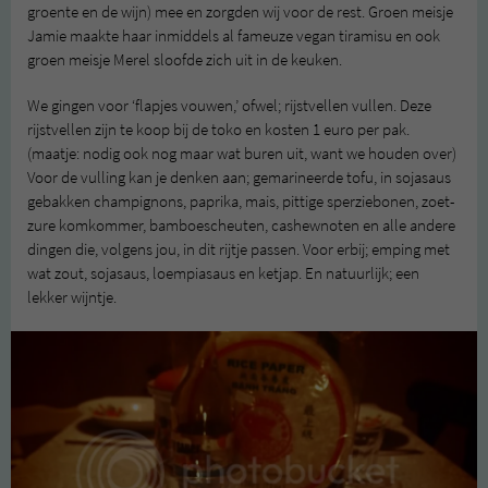
groente en de wijn) mee en zorgden wij voor de rest. Groen meisje
Jamie maakte haar inmiddels al fameuze vegan tiramisu en ook
groen meisje Merel sloofde zich uit in de keuken.
We gingen voor ‘flapjes vouwen,’ ofwel; rijstvellen vullen. Deze
rijstvellen zijn te koop bij de toko en kosten 1 euro per pak.
(maatje: nodig ook nog maar wat buren uit, want we houden over)
Voor de vulling kan je denken aan; gemarineerde tofu, in sojasaus
gebakken champignons, paprika, mais, pittige sperziebonen, zoet-
zure komkommer, bamboescheuten, cashewnoten en alle andere
dingen die, volgens jou, in dit rijtje passen. Voor erbij; emping met
wat zout, sojasaus, loempiasaus en ketjap. En natuurlijk; een
lekker wijntje.