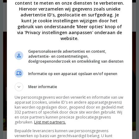
content te meten en onze diensten te verbeteren.
Hiervoor verzamelen wij gegevens zoals unieke
advertentie ID’s, geolocatie en surfgedrag. Je
De rest van de avond bestond uit koffie, wijntjes, chocolade en
kunt je cookie instellingen wijzigen door het
goede gesprekken.
gebruik van onderstaande 'Meer opties' knop of
via 'Privacy instellingen aanpassen' onderaan de
website.
Gepersonaliseerde advertenties en content,
advertentie- en contentmetingen,
doelgroepenonderzoek en ontwikkeling van diensten
Informatie op een apparaat opslaan en/of openen
Meer informatie
Uw persoonsgegevens worden verwerkt en informatie van uw
apparaat (cookies, unieke ID's en andere apparaatgegevens)
kan worden opgeslagen door, geopend door en gedeeld met
332 partners of specifiek door deze site worden gebruikt. Wij
en onze partners kunnen precieze geolocatiegegevens
gebruiken.
Lijst met partners.
Bepaalde leveranciers kunnen uw persoonsgegevens
verwerken op basis van gerechtvaardigd belang. U kunt