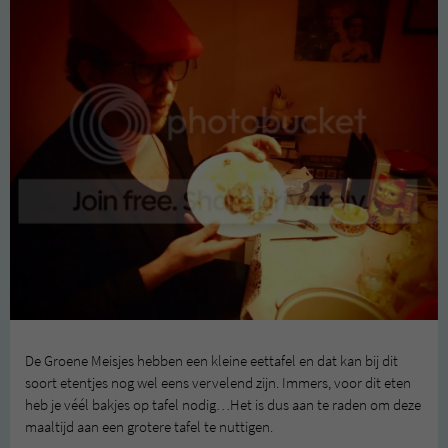
De Groene Meisjes hebben een kleine eettafel en dat kan bij dit
soort etentjes nog wel eens vervelend zijn. Immers, voor dit eten
heb je véél bakjes op tafel nodig…Het is dus aan te raden om deze
maaltijd aan een grotere tafel te nuttigen.