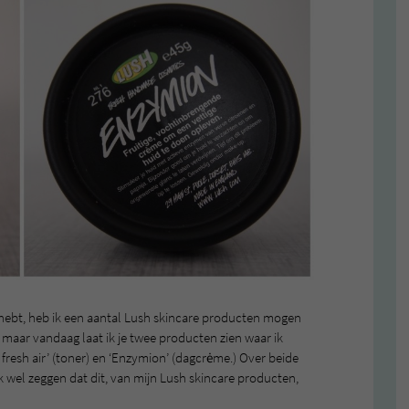
n hebt, heb ik een aantal Lush skincare producten mogen
 maar vandaag laat ik je twee producten zien waar ik
f fresh air’ (toner) en ‘Enzymion’ (dagcrėme.) Over beide
k wel zeggen dat dit, van mijn Lush skincare producten,