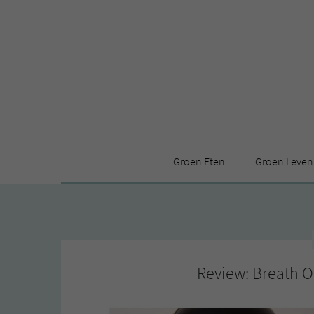
Groen Eten
Groen Leven
Receptenindex
Stijl
Producten
Huis
Leuke ding
Review: Breath O