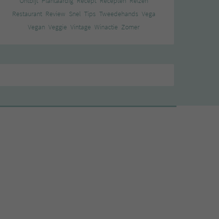
Ontbijt
Plantaardig
Recept
Recepten
Reizen
Restaurant
Review
Snel
Tips
Tweedehands
Vega
Vegan
Veggie
Vintage
Winactie
Zomer