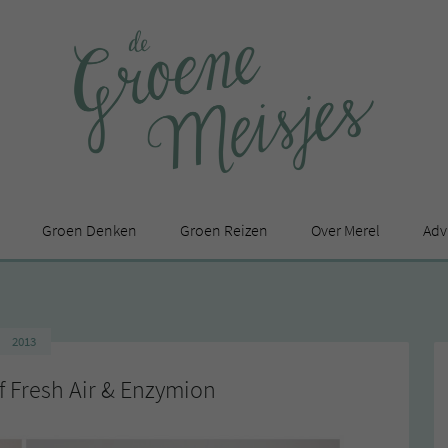
Groen Denken
Groen Reizen
Over Merel
Adv
In de media
Privacy Statement
2013
en
f Fresh Air & Enzymion