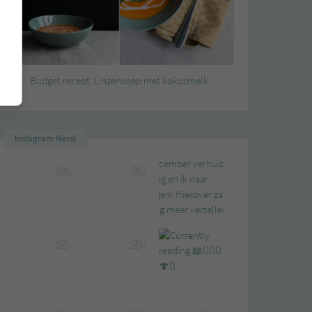
Budget recept: Linzensoep met kokosmelk
Instagram Merel