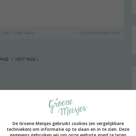
,
,
,
W
TEST
TONER
VEGAN
ALLE 9 REACTIES BEKIJKEN
PAGE | NEXT PAGE »
De Groene Meisjes gebruikt cookies (en vergelijkbare
technieken) om informatie op te slaan en in te zien. Deze
gegevens gebruiken wij om onze website goed te laten