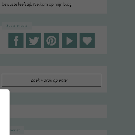
bewuste leefstijl. Welkom op mijn blog!
Social media
Zoeken
naar:
Favoriet