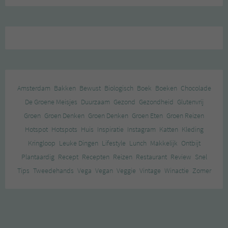
Amsterdam
Bakken
Bewust
Biologisch
Boek
Boeken
Chocolade
De Groene Meisjes
Duurzaam
Gezond
Gezondheid
Glutenvrij
Groen
Groen Denken
Groen Denken
Groen Eten
Groen Reizen
Hotspot
Hotspots
Huis
Inspiratie
Instagram
Katten
Kleding
Kringloop
Leuke Dingen
Lifestyle
Lunch
Makkelijk
Ontbijt
Plantaardig
Recept
Recepten
Reizen
Restaurant
Review
Snel
Tips
Tweedehands
Vega
Vegan
Veggie
Vintage
Winactie
Zomer