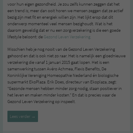
voor hun eigen gezondheid. Je zou zelfs kunnen zeggen dat het
een trend is; meer dan ooit horen we mensen zeggen dat ze actief
bezig zijn met fit en energiek willen zijn. Het lijkt erop dat dit
onderwerp momenteel veel mensen bezighoudt. Wat is het
daarom geweldig dat er nu een zorgverzekering is die een goede
lifestyle beloont: de
Gezond Leven Verzekering.
Misschien heb je nog nooit van de Gezond Leven Verzekering
gehoord en dat is ook niet zo raar. Het is namelijk een gloednieuwe
verzekering die vanaf 1 januari 2015 gaat lopen. Het is een
samenwerking tussen Avéro Achmea, Flexis Benefits, De
Koninklijke Vereniging Homeopathie Nederland én biologische
supermarkt EkoPlaza. Erik Does, directeur van Ekoplaza, zegt:
“Gezonde mensen hebben minder zorg nodig, staan positiever in
het leven en maken minder kosten.” En dat is precies waar de
Gezond Leven Verzekering op inspeelt.
Gezond
Lees verder
→
Leven
Verzekering