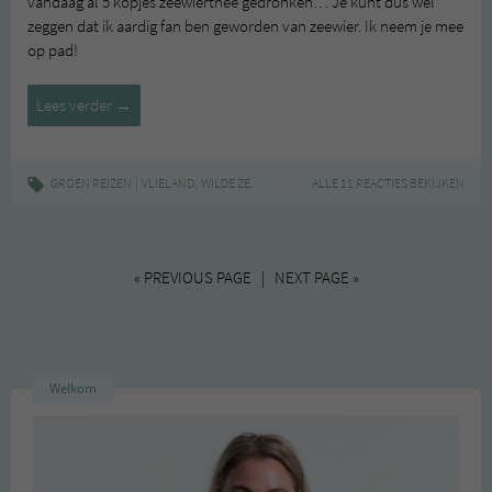
vandaag al 5 kopjes zeewierthee gedronken… Je kunt dus wel
zeggen dat ik aardig fan ben geworden van zeewier. Ik neem je mee
op pad!
Wilde
Lees verder
→
Zeewierweken
|
,
,
GROEN REIZEN
VLIELAND
WILDE ZEEWIERWEKEN
ALLE 11 REACTIES BEKIJKEN
ZEEWIER
« PREVIOUS PAGE | NEXT PAGE »
Welkom