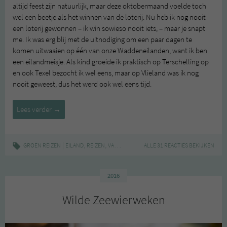
altijd feest zijn natuurlijk, maar deze oktobermaand voelde toch
wel een beetje als het winnen van de loterij. Nu heb ik nog nooit
een loterij gewonnen – ik win sowieso nooit iets, – maar je snapt
me. Ik was erg blij met de uitnodiging om een paar dagen te
komen uitwaaien op één van onze Waddeneilanden, want ik ben
een eilandmeisje. Als kind groeide ik praktisch op Terschelling op
en ook Texel bezocht ik wel eens, maar op Vlieland was ik nog
nooit geweest, dus het werd ook wel eens tijd.
Op
Lees verder
→
pad
met
Merel:
|
,
,
,
,
GROEN REIZEN
EILAND
REIZEN
VAKANTIE
VLIELAND
ALLE 31 REACTIES BEKIJKEN
WADDEN
lokaal
proeven
op
2016
Vlieland
Wilde Zeewierweken