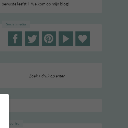
bewuste leefstijl. Welkom op mijn blog!
Social media
Zoeken
naar:
Favoriet