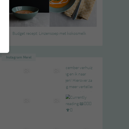
Budget recept: Linzensoep met kokosmelk
Instagram Merel