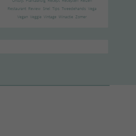
Ontbijt
Plantaardig
Recept
Recepten
Reizen
Restaurant
Review
Snel
Tips
Tweedehands
Vega
Vegan
Veggie
Vintage
Winactie
Zomer