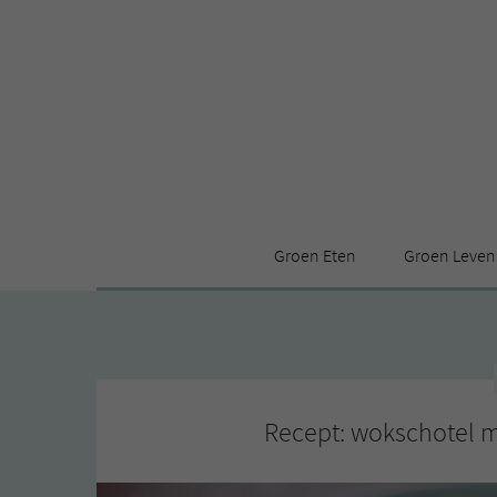
Groen Eten
Groen Leven
Receptenindex
Stijl
Producten
Huis
Leuke ding
Recept: wokschotel 