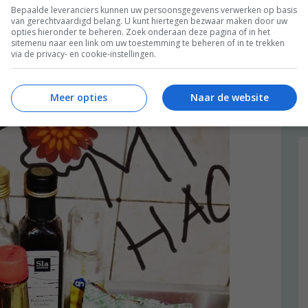
Bepaalde leveranciers kunnen uw persoonsgegevens verwerken op basis
van gerechtvaardigd belang. U kunt hiertegen bezwaar maken door uw
opties hieronder te beheren. Zoek onderaan deze pagina of in het
sitemenu naar een link om uw toestemming te beheren of in te trekken
int. Dat hoort.
via de privacy- en cookie-instellingen.
aantrekkelijk uit ziet op de foto, dit keer alleen een
Meer opties
Naar de website