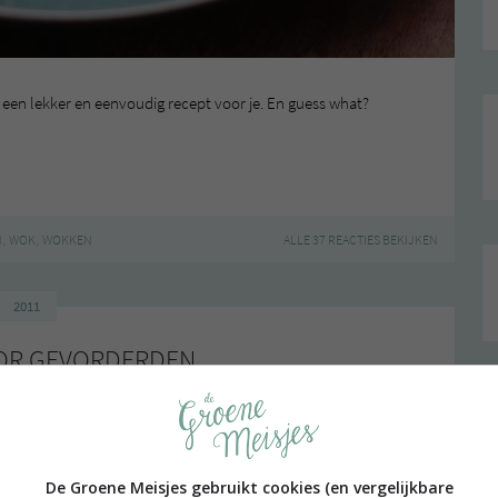
en lekker en eenvoudig recept voor je. En guess what?
,
,
N
WOK
WOKKEN
ALLE 37 REACTIES BEKIJKEN
2011
OR GEVORDERDEN
t Sterren’:
DE TEMPEH-WOKSCHOTEL
.
ar spul.
De Groene Meisjes gebruikt cookies (en vergelijkbare
bonen”. Ze kunnen wel meer zeggen. Alles leuk en aardig,