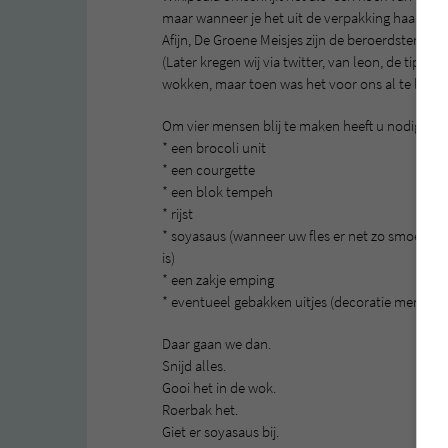
maar wanneer je het uit de verpakking haalt ruik
Afijn, De Groene Meisjes zijn de beroerdsten ni
(Later kregen wij via twitter, van leon, de tip 
wokken, maar toen was het voor ons al te laat.)
Om vier mensen blij te maken heeft u nodig:
* een brocoli unit
* een courgette
* een blok tempeh
* rijst
* soyasaus (wanneer uw fles er net zo smoezelig 
is)
* een zakje emping
* eventueel gebakken uitjes (decoratie mensen.
Daar gaan we dan.
Snijd alles.
Gooi het in de wok.
Roerbak het.
Giet er soyasaus bij.