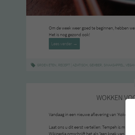
Om de week weer goed te beginnen, hebben we e
Het is nog gezond ook!
Recept:
Lees verder
→
wokschotel
met
sinaasappel
,
|
,
,
,
GROEN ETEN
RECEPT
AZIATISCH
GEMBER
SINAASAPPEL
VEGA
en
gember
WOKKEN VO
Vandaag in een nieuwe aflevering van ‘Koken me
Laat ons u dit eerst vertellen: Tempeh is maar ra
Wikipedia omschrijft het als ”een koek van soja