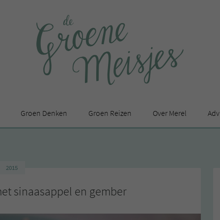
Groen Denken
Groen Reizen
Over Merel
Adv
In de media
Privacy Statement
2015
en
met sinaasappel en gember