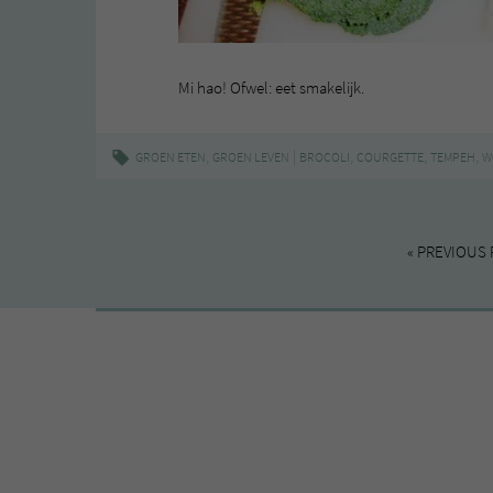
Mi hao! Ofwel: eet smakelijk.
,
|
,
,
,
GROEN ETEN
GROEN LEVEN
BROCOLI
COURGETTE
TEMPEH
W
« PREVIOUS 