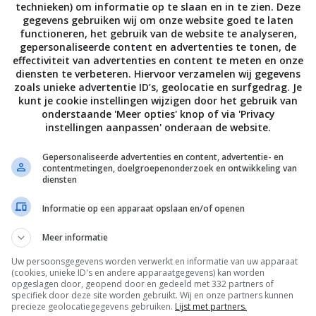
technieken) om informatie op te slaan en in te zien. Deze
t het naar plastic en zo voelt het ook.
gegevens gebruiken wij om onze website goed te laten
et, we probeerden het gewoon.
functioneren, het gebruik van de website te analyseren,
om de tempeh eerst 10 minuten te koken en dan pas te
gepersonaliseerde content en advertenties te tonen, de
effectiviteit van advertenties en content te meten en onze
diensten te verbeteren. Hiervoor verzamelen wij gegevens
zoals unieke advertentie ID’s, geolocatie en surfgedrag. Je
kunt je cookie instellingen wijzigen door het gebruik van
onderstaande 'Meer opties' knop of via 'Privacy
instellingen aanpassen' onderaan de website.
Gepersonaliseerde advertenties en content, advertentie- en
uitziet als de onze, weet u dat het een lekkere soyasaus
contentmetingen, doelgroepenonderzoek en ontwikkeling van
diensten
Informatie op een apparaat opslaan en/of openen
 Het sleutelwoord.)
Meer informatie
Uw persoonsgegevens worden verwerkt en informatie van uw apparaat
(cookies, unieke ID's en andere apparaatgegevens) kan worden
opgeslagen door, geopend door en gedeeld met 332 partners of
specifiek door deze site worden gebruikt. Wij en onze partners kunnen
precieze geolocatiegegevens gebruiken.
Lijst met partners.