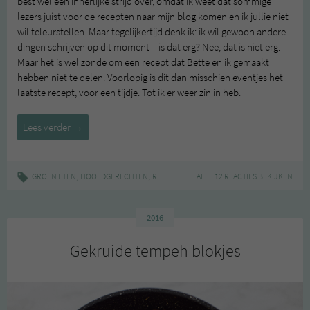
best wel een innerlijke strijd over, omdat ik weet dat sommige
lezers juíst voor de recepten naar mijn blog komen en ik jullie niet
wil teleurstellen. Maar tegelijkertijd denk ik: ik wil gewoon andere
dingen schrijven op dit moment – is dat erg? Nee, dat is niet erg.
Maar het is wel zonde om een recept dat Bette en ik gemaakt
hebben niet te delen. Voorlopig is dit dan misschien eventjes het
laatste recept, voor een tijdje. Tot ik er weer zin in heb.
Spruitjesstampot
Lees verder
→
met
vegan
spekjes
,
,
|
,
,
,
GROEN ETEN
HOOFDGERECHTEN
RECEPT
BUDGET
ALLE 12 REACTIES BEKIJKEN
SPRUITJES
STAMPPOT
TE
van
tempeh
2016
Gekruide tempeh blokjes