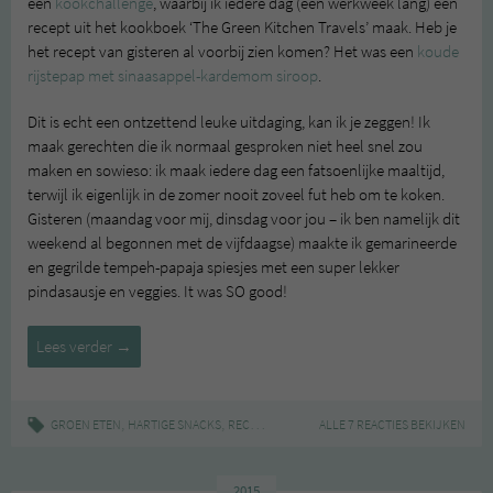
een
kookchallenge
, waarbij ik iedere dag (een werkweek lang) een
recept uit het kookboek ‘The Green Kitchen Travels’ maak. Heb je
het recept van gisteren al voorbij zien komen? Het was een
koude
rijstepap met sinaasappel-kardemom siroop
.
Dit is echt een ontzettend leuke uitdaging, kan ik je zeggen! Ik
maak gerechten die ik normaal gesproken niet heel snel zou
maken en sowieso: ik maak iedere dag een fatsoenlijke maaltijd,
terwijl ik eigenlijk in de zomer nooit zoveel fut heb om te koken.
Gisteren (maandag voor mij, dinsdag voor jou – ik ben namelijk dit
weekend al begonnen met de vijfdaagse) maakte ik gemarineerde
en gegrilde tempeh-papaja spiesjes met een super lekker
pindasausje en veggies. It was SO good!
Gemarineerde
Lees verder
→
en
gegrilde
tempeh-
,
,
|
,
,
GROEN ETEN
HARTIGE SNACKS
RECEPT
AZIATISCH
ALLE 7 REACTIES BEKIJKEN
GREEN KITCHEN TRAVELS
papaja
spiesjes
2015