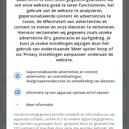
om onze website goed te laten functioneren, het
gebruik van de website te analyseren,
gepersonaliseerde content en advertenties te
tonen, de effectiviteit van advertenties en
content te meten en onze diensten te verbeteren.
Hiervoor verzamelen wij gegevens zoals unieke
advertentie ID’s, geolocatie en surfgedrag. Je
beeld: Ari Versluis
kunt je cookie instellingen wijzigen door het
gebruik van onderstaande 'Meer opties' knop of
Hi, ik ben Merel! Ik neem je graag mee in mijn persoonlijke
via 'Privacy instellingen aanpassen' onderaan de
onderzoek naar een duurzame en meer bewuste leefstijl.
website.
Welkom op mijn blog!
Gepersonaliseerde advertenties en content,
advertentie- en contentmetingen,
doelgroepenonderzoek en ontwikkeling van diensten
Social media
Informatie op een apparaat opslaan en/of openen
Meer informatie
Uw persoonsgegevens worden verwerkt en informatie van uw
apparaat (cookies, unieke ID's en andere apparaatgegevens)
kan worden opgeslagen door, geopend door en gedeeld met
332 partners of specifiek door deze site worden gebruikt. Wij