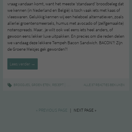
vraag vandaan komt, want het meeste ‘standaard’ broodbeleg dat
we kennen (in Nederland en België) is toch vaak iets met kaas of
vleeswaren. Gelukkig kennen wij een heleboel alternatieven, zoals
allerlei groentensmeersels, humus met avocado of (zelfgemaakte)
notenspreads. Maar.. je wilt ook wel eens iets heel anders, of
gewoon eens lekker luxe uitpakken. En precies om die reden delen
we vandaag deze lekkere Tempeh Bacon Sandwich. BACON?! Zijn
de Groene Meisjes gek geworden?!
Tempeh
Lees verder
→
Bacon
Sandwich
,
,
|
,
,
,
BROODJES
GROEN ETEN
RECEPT
BROODJE
SANDWICH
ALLE 37 REACTIES BEKIJKEN
TEMPEH
TEMPEHBA
« PREVIOUS PAGE
| NEXT PAGE »