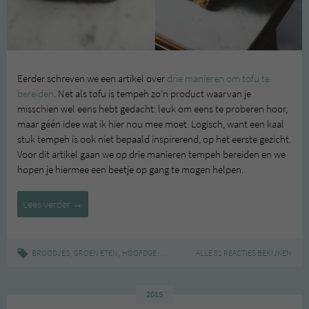
Eerder schreven we een artikel over
drie manieren om tofu te
bereiden
. Net als tofu is tempeh zo’n product waarvan je
misschien wel eens hebt gedacht: leuk om eens te proberen hoor,
maar géén idee wat ik hier nou mee moet. Logisch, want een kaal
stuk tempeh is ook niet bepaald inspirerend, op het eerste gezicht.
Voor dit artikel gaan we op drie manieren tempeh bereiden en we
hopen je hiermee een beetje op gang te mogen helpen.
Hoe
Lees verder
→
bereid
je
tempeh?
,
,
,
|
,
,
BROODJES
GROEN ETEN
HOOFDGERECHTEN
RECEPT
ALLE 81 REACTIES BEKIJKEN
INSPIRATIE
RECEPT
TE
2015