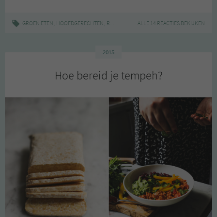
blokjes
,
,
|
,
,
GROEN ETEN
HOOFDGERECHTEN
RECEPT
CRUMBLE
ALLE 14 REACTIES BEKIJKEN
GOEDKOOP
MAKKELIJK
2015
Hoe bereid je tempeh?