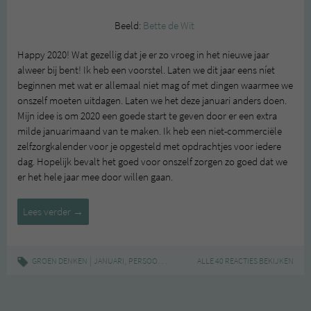
Beeld:
Bette de Wit
Happy 2020! Wat gezellig dat je er zo vroeg in het nieuwe jaar
alweer bij bent! Ik heb een voorstel. Laten we dit jaar eens níet
beginnen met wat er allemaal niet mag of met dingen waarmee we
onszelf moeten uitdagen. Laten we het deze januari anders doen.
Mijn idee is om 2020 een goede start te geven door er een extra
milde januarimaand van te maken. Ik heb een niet-commerciële
zelfzorgkalender voor je opgesteld met opdrachtjes voor iedere
dag. Hopelijk bevalt het goed voor onszelf zorgen zo goed dat we
er het hele jaar mee door willen gaan.
Niet-
Lees verder
→
commerciële
zelfzorg
voor
|
,
,
GROEN DENKEN
JANUARI
PERSOONLIJKE ONTWIKKELING
ALLE 40 REACTIES BEKIJKEN
ZELFZORG
januari