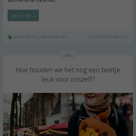
abonnementen die je hebt.
Heb
Lees verder
→
jij
last
van
|
,
,
,
GROEN DENKEN
ABONNEMENTEN
MENTALE GEZONDHEID
ALLE 2 REACTIES BEKIJKEN
ONLINE LEVEN
ZEL
abonnementsmoeheid?
2021
Hoe houden we het nog een beetje
leuk voor onszelf?