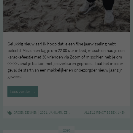
Gelukkig nieuwjaar! Ik hoop dat je een fijne jaarwisseling hebt
beleefd. Misschien lag je om 22:00 uur in bed, misschien had je een
karaokefeestje met 30 vrienden via Zoom of misschien heb je om
00:00 vanaf je balkon met je overburen geproost. Laat het in ieder
geval de start van een makkelijker en onbezorgder nieuw jaar zijn
geweest.
Zelfzorg
Lees verder
→
in
januari
|
,
,
GROEN DENKEN
2021
JANUARI
ZELFZORG
ALLE 11 REACTIES BEKIJKEN
2020