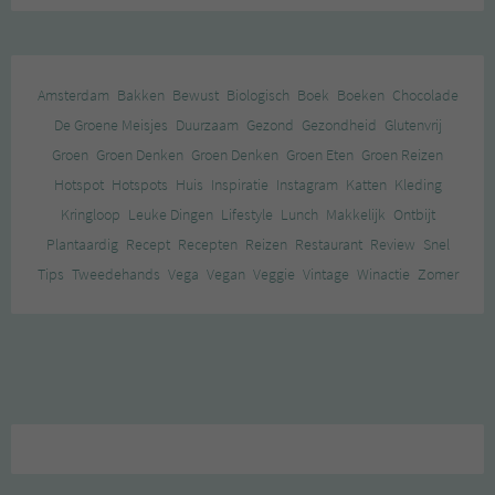
Amsterdam
Bakken
Bewust
Biologisch
Boek
Boeken
Chocolade
De Groene Meisjes
Duurzaam
Gezond
Gezondheid
Glutenvrij
Groen
Groen Denken
Groen Denken
Groen Eten
Groen Reizen
Hotspot
Hotspots
Huis
Inspiratie
Instagram
Katten
Kleding
Kringloop
Leuke Dingen
Lifestyle
Lunch
Makkelijk
Ontbijt
Plantaardig
Recept
Recepten
Reizen
Restaurant
Review
Snel
Tips
Tweedehands
Vega
Vegan
Veggie
Vintage
Winactie
Zomer