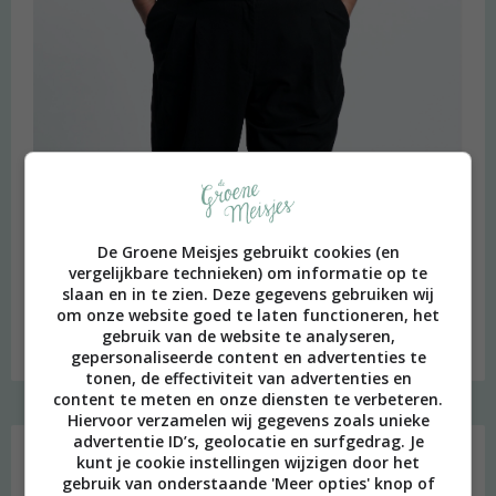
De Groene Meisjes gebruikt cookies (en
beeld: Ari Versluis
vergelijkbare technieken) om informatie op te
slaan en in te zien. Deze gegevens gebruiken wij
Hi, ik ben Merel! Ik neem je graag mee in mijn persoonlijke
om onze website goed te laten functioneren, het
onderzoek naar een duurzame en meer bewuste leefstijl.
gebruik van de website te analyseren,
Welkom op mijn blog!
gepersonaliseerde content en advertenties te
tonen, de effectiviteit van advertenties en
content te meten en onze diensten te verbeteren.
Hiervoor verzamelen wij gegevens zoals unieke
Social media
advertentie ID’s, geolocatie en surfgedrag. Je
kunt je cookie instellingen wijzigen door het
gebruik van onderstaande 'Meer opties' knop of