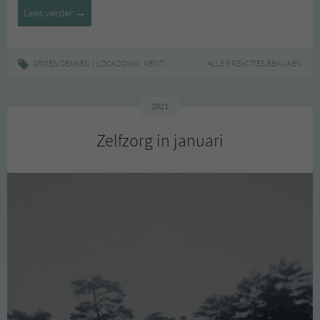
Hoe
Lees verder
→
houden
we
het
|
,
,
GROEN DENKEN
LOCKDOWN
MENTALE GEZONDHEID
ALLE 9 REACTIES BEKIJKEN
ZELFZORG
nog
een
beetje
2021
leuk
Zelfzorg in januari
voor
onszelf?