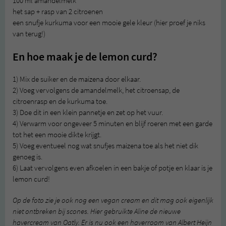
100 ml amandelmelk
het sap + rasp van 2 citroenen
een snufje kurkuma voor een mooie gele kleur (hier proef je niks
van terug!)
En hoe maak je de lemon curd?
1) Mix de suiker en de maizena door elkaar.
2) Voeg vervolgens de amandelmelk, het citroensap, de
citroenrasp en de kurkuma toe.
3) Doe dit in een klein pannetje en zet op het vuur.
4) Verwarm voor ongeveer 5 minuten en blijf roeren met een garde
tot het een mooie dikte krijgt.
5) Voeg eventueel nog wat snufjes maizena toe als het niet dik
genoeg is.
6) Laat vervolgens even afkoelen in een bakje of potje en klaar is je
lemon curd!
Op de foto zie je ook nog een vegan cream en dit mag ook eigenlijk
niet ontbreken bij scones. Hier gebruikte Aline de nieuwe
havercream van Oatly. Er is nu ook een haverroom van Albert Heijn