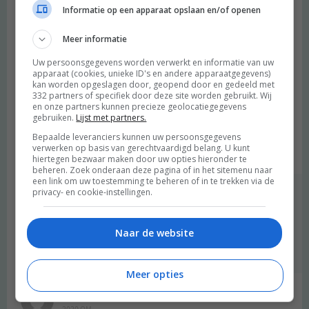
Beantwoorden
Informatie op een apparaat opslaan en/of openen
Meer informatie
Juultje Blom
schreef:
Uw persoonsgegevens worden verwerkt en informatie van uw
2020 OM
apparaat (cookies, unieke ID's en andere apparaatgegevens)
kan worden opgeslagen door, geopend door en gedeeld met
Wat een top idee, vegan lemon curd! Ik vind het idee van lemon
332 partners of specifiek door deze site worden gebruikt. Wij
curd altijd heel smakelijk klinken, lekker fris. Maar door die
en onze partners kunnen precieze geolocatiegegevens
gebruiken.
Lijst met partners.
eidooier die er normaal in gaat vind ik het zoooo vies. Ga het
aankomend weekend eens maken, thanks Aline & Merel!
Bepaalde leveranciers kunnen uw persoonsgegevens
verwerken op basis van gerechtvaardigd belang. U kunt
Beantwoorden
hiertegen bezwaar maken door uw opties hieronder te
beheren. Zoek onderaan deze pagina of in het sitemenu naar
een link om uw toestemming te beheren of in te trekken via de
privacy- en cookie-instellingen.
Merel
schreef:
2020 OM
Naar de website
leuk! ben benieuwd!
Beantwoorden
Meer opties
Evelien Janssens
schreef:
2020 OM