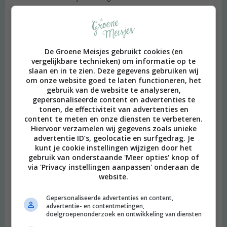
Beantwoorden
Tessa
schreef:
De Groene Meisjes gebruikt cookies (en
2020 OM
vergelijkbare technieken) om informatie op te
slaan en in te zien. Deze gegevens gebruiken wij
Ziet er goed uit, ga ik maken! Vraag uit het publiek: als er
om onze website goed te laten functioneren, het
zelfrijzend bakmeel in gaat, moet er dan óók nog bakpoeder in?
gebruik van de website te analyseren,
Want dat zit eigenlijk toch al in zelfrijzend bakmeel…
gepersonaliseerde content en advertenties te
tonen, de effectiviteit van advertenties en
Groetjes!
content te meten en onze diensten te verbeteren.
Beantwoorden
Hiervoor verzamelen wij gegevens zoals unieke
advertentie ID’s, geolocatie en surfgedrag. Je
kunt je cookie instellingen wijzigen door het
Aline
schreef:
gebruik van onderstaande 'Meer opties' knop of
via 'Privacy instellingen aanpassen' onderaan de
2020 OM
website.
Ik heb het met beide getest (met en zonder bakpoeder) want
ik had dezelfde gedachte als jij maar het worden het een
Gepersonaliseerde advertenties en content,
advertentie- en contentmetingen,
soort platte kokosmakronen zonder bakpoeder hahaha. Het
doelgroepenonderzoek en ontwikkeling van diensten
bakpoeder zorgt voor nét een beetje extra volume :)