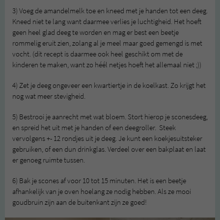
3) Voeg de amandelmelk toe en kneed met je handen tot een deeg.
Kneed niet te lang want daarmee verlies je luchtigheid. Het hoeft
geen heel glad deeg te worden en mag er best een beetje
rommelig eruit zien, zolang al je meel maar goed gemengd is met
vocht. (dit recept is daarmee ook heel geschikt om met de
kinderen te maken, want zo héél netjes hoeft het allemaal niet ;))
4) Zet je deeg ongeveer een kwartiertje in de koelkast. Zo krijgt het
nog wat meer stevigheid.
5) Bestrooi je aanrecht met wat bloem. Stort hierop je sconesdeeg,
en spreid het uit met je handen of een deegroller. Steek
vervolgens +- 12 rondjes uit je deeg. Je kunt een koekjesuitsteker
gebruiken, of een dun drinkglas. Verdeel over een bakplaat en laat
er genoeg ruimte tussen.
6) Bak je scones af voor 10 tot 15 minuten. Het is een beetje
afhankelijk van je oven hoelang ze nodig hebben. Als ze mooi
goudbruin zijn aan de buitenkant zijn ze goed!