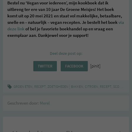
Bestel nu ‘Vegan voor iedereen’, mijn kookboek dat ik
uitbreng ter ere van 10 jaar De Groene Meisjes! Het boek
komt uit op 20 mei 2021 en staat vol makkelijke, betaalbare,
snelle en – natuurlijk – vegan recepten. Je bestelt het boek
via
deze link
of bel je favoriete boekhandel op en vraag een
exemplaar aan. Dankjewel voor je support!
Deel deze post op:
[pinit]
TWITTER
FACEBOOK
,
,
|
,
,
,
,
GROEN ETEN
RECEPT
ZOETIGHEDEN
BAKKEN
CITROEN
RECEPT
SCONES
VE
Geschreven door:
Merel