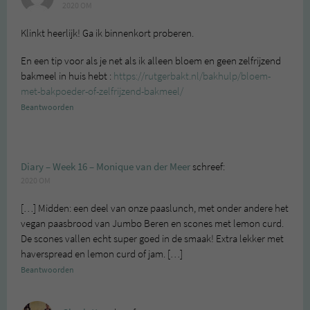
2020 OM
Klinkt heerlijk! Ga ik binnenkort proberen.
En een tip voor als je net als ik alleen bloem en geen zelfrijzend
bakmeel in huis hebt :
https://rutgerbakt.nl/bakhulp/bloem-
met-bakpoeder-of-zelfrijzend-bakmeel/
Beantwoorden
Diary – Week 16 – Monique van der Meer
schreef:
2020 OM
[…] Midden: een deel van onze paaslunch, met onder andere het
vegan paasbrood van Jumbo Beren en scones met lemon curd.
De scones vallen echt super goed in de smaak! Extra lekker met
haverspread en lemon curd of jam. […]
Beantwoorden