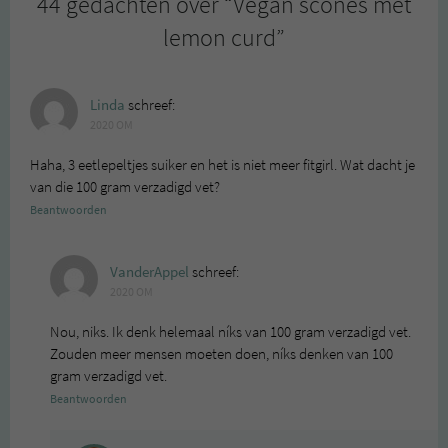
44 gedachten over “
Vegan scones met
lemon curd
”
Linda
schreef:
2020 OM
Haha, 3 eetlepeltjes suiker en het is niet meer fitgirl. Wat dacht je
van die 100 gram verzadigd vet?
Beantwoorden
VanderAppel
schreef:
2020 OM
Nou, niks. Ik denk helemaal níks van 100 gram verzadigd vet.
Zouden meer mensen moeten doen, níks denken van 100
gram verzadigd vet.
Beantwoorden