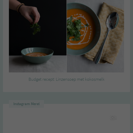
Budget recept: Linzensoep met kokosmelk
Instagram Merel