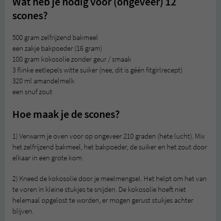
Wat heb je nodig voor (ongeveer) 12
scones?
500 gram zelfrijzend bakmeel
een zakje bakpoeder (16 gram)
100 gram kokosolie zonder geur / smaak
3 flinke eetlepels witte suiker (nee, dit is géén fitgirlrecept)
320 ml amandelmelk
een snuf zout
Hoe maak je de scones?
1) Verwarm je oven voor op ongeveer 210 graden (hete lucht). Mix
het zelfrijzend bakmeel, het bakpoeder, de suiker en het zout door
elkaar in een grote kom.
2) Kneed de kokosolie door je meelmengsel. Het helpt om het van
te voren in kleine stukjes te snijden. De kokosolie hoeft niet
helemaal opgelost te worden, er mogen gerust stukjes achter
blijven.