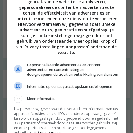
gebruik van de website te analyseren,
gepersonaliseerde content en advertenties te
tonen, de effectiviteit van advertenties en
content te meten en onze diensten te verbeteren.
Hiervoor verzamelen wij gegevens zoals unieke
beeld: Ari Versluis
advertentie ID’s, geolocatie en surfgedrag. Je
kunt je cookie instellingen wijzigen door het
Hi, ik ben Merel! Ik neem je graag mee in mijn persoonlijke
gebruik van onderstaande 'Meer opties' knop of
onderzoek naar een duurzame en meer bewuste leefstijl.
via 'Privacy instellingen aanpassen' onderaan de
Welkom op mijn blog!
website.
Gepersonaliseerde advertenties en content,
advertentie- en contentmetingen,
Social media
doelgroepenonderzoek en ontwikkeling van diensten
Informatie op een apparaat opslaan en/of openen
Meer informatie
Uw persoonsgegevens worden verwerkt en informatie van uw
apparaat (cookies, unieke ID's en andere apparaatgegevens)
kan worden opgeslagen door, geopend door en gedeeld met
Zoeken
332 partners of specifiek door deze site worden gebruikt. Wij
naar:
en onze partners kunnen precieze geolocatiegegevens
gebruiken.
Lijst met partners.