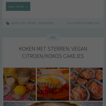
KOKEN
Lees verder
→
MET
STERREN:
SPICEY
,
,
|
,
,
,
,
GROEN ETEN
RECEPT
ZOETIGHEDEN
BAKKEN
ALLE 14 REACTIES BEKIJKEN
CAKE
CITROEN
GEMBER
VEGA
CITROEN-
GEMBER
CAKE
2012
KOKEN MET STERREN: VEGAN
CITROEN/KOKOS CAKEJES