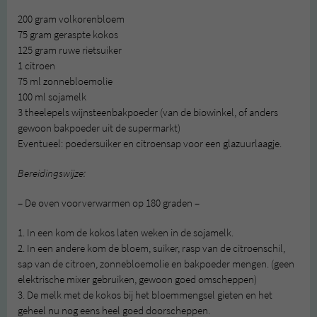
200 gram volkorenbloem
75 gram geraspte kokos
125 gram ruwe rietsuiker
1 citroen
75 ml zonnebloemolie
100 ml sojamelk
3 theelepels wijnsteenbakpoeder (van de biowinkel, of anders
gewoon bakpoeder uit de supermarkt)
Eventueel: poedersuiker en citroensap voor een glazuurlaagje.
Bereidingswijze:
– De oven voorverwarmen op 180 graden –
1. In een kom de kokos laten weken in de sojamelk.
2. In een andere kom de bloem, suiker, rasp van de citroenschil,
sap van de citroen, zonnebloemolie en bakpoeder mengen. (geen
elektrische mixer gebruiken, gewoon goed omscheppen)
3. De melk met de kokos bij het bloemmengsel gieten en het
geheel nu nog eens heel goed doorscheppen.