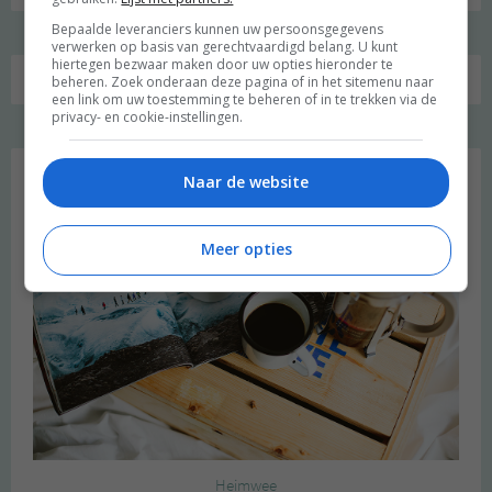
Bepaalde leveranciers kunnen uw persoonsgegevens
verwerken op basis van gerechtvaardigd belang. U kunt
hiertegen bezwaar maken door uw opties hieronder te
beheren. Zoek onderaan deze pagina of in het sitemenu naar
een link om uw toestemming te beheren of in te trekken via de
privacy- en cookie-instellingen.
Favoriet
Naar de website
Meer opties
Heimwee