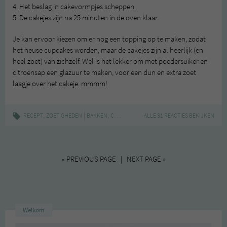
4. Het beslag in cakevormpjes scheppen.
5. De cakejes zijn na 25 minuten in de oven klaar.
Je kan ervoor kiezen om er nog een topping op te maken, zodat
het heuse cupcakes worden, maar de cakejes zijn al heerlijk (en
heel zoet) van zichzelf. Wel is het lekker om met poedersuiker en
citroensap een glazuur te maken, voor een dun en extra zoet
laagje over het cakeje. mmmm!
,
|
,
,
,
RECEPT
ZOETIGHEDEN
BAKKEN
CAKEJES
CITROEN
ALLE 31 REACTIES BEKIJKEN
VEGAN
« PREVIOUS PAGE | NEXT PAGE »
Welkom