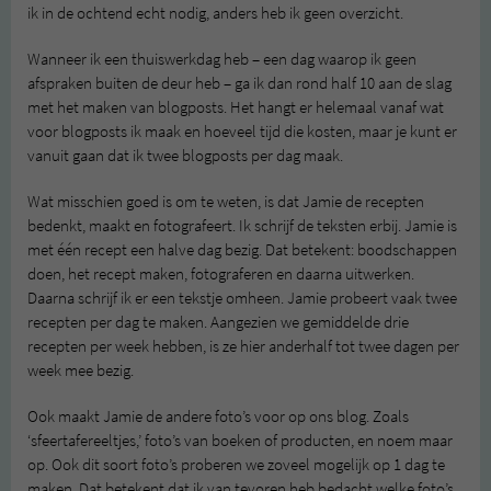
ik in de ochtend echt nodig, anders heb ik geen overzicht.
Wanneer ik een thuiswerkdag heb – een dag waarop ik geen
afspraken buiten de deur heb – ga ik dan rond half 10 aan de slag
met het maken van blogposts. Het hangt er helemaal vanaf wat
voor blogposts ik maak en hoeveel tijd die kosten, maar je kunt er
vanuit gaan dat ik twee blogposts per dag maak.
Wat misschien goed is om te weten, is dat Jamie de recepten
bedenkt, maakt en fotografeert. Ik schrijf de teksten erbij. Jamie is
met één recept een halve dag bezig. Dat betekent: boodschappen
doen, het recept maken, fotograferen en daarna uitwerken.
Daarna schrijf ik er een tekstje omheen. Jamie probeert vaak twee
recepten per dag te maken. Aangezien we gemiddelde drie
recepten per week hebben, is ze hier anderhalf tot twee dagen per
week mee bezig.
Ook maakt Jamie de andere foto’s voor op ons blog. Zoals
‘sfeertafereeltjes,’ foto’s van boeken of producten, en noem maar
op. Ook dit soort foto’s proberen we zoveel mogelijk op 1 dag te
maken. Dat betekent dat ik van tevoren heb bedacht welke foto’s