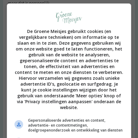
maar dat is persoonlijk.
Bel- en Skypeafspraken probeer ik ook zoveel mogelijk op 1 dag te
plannen, zodat ik weet dat ik in de buurt van mijn telefoon/laptop
voor Skype moet zijn. Ik probeer dit niet te veel tussendoor te
De Groene Meisjes gebruikt cookies (en
plannen, omdat ik graag een dagdeel of een hele dag aan ons blog
vergelijkbare technieken) om informatie op te
slaan en in te zien. Deze gegevens gebruiken wij
werk en het lastig is als je tussendoor alsmaar moet stoppen om
om onze website goed te laten functioneren, het
een telefoongesprek te voeren. Natuurlijk kun je er niet altijd
gebruik van de website te analyseren,
omheen, en gebeld word ik toch wel, maar je kunt het in ieder
gepersonaliseerde content en advertenties te
geval proberen. Grenzen aangeven is helemaal niet erg (en ook
tonen, de effectiviteit van advertenties en
niet zo moeilijk als het lijkt,) om te doen.
content te meten en onze diensten te verbeteren.
Hiervoor verzamelen wij gegevens zoals unieke
Stel prioriteiten. Soms, wanneer ik naar mijn agenda kijk en zie dat
advertentie ID’s, geolocatie en surfgedrag. Je
kunt je cookie instellingen wijzigen door het
letterlijk elk dagdeel is volgepland en het me even te veel wordt,
gebruik van onderstaande 'Meer opties' knop of
dan ga ik dingen afzeggen. Ik doe dat zonder smoesjes of vage
via 'Privacy instellingen aanpassen' onderaan de
excuses. Ik heb geleerd om eerlijk te zeggen: ik heb mijn agenda te
website.
vol gepland en ik moet dingen schrappen, anders red ik het
allemaal niet. Ik weet dat het lastig is om dit te doen, en vroeger
Gepersonaliseerde advertenties en content,
bedacht ik altijd allerlei uitwegen, maar echt, gun jezelf dit. Kijk
advertentie- en contentmetingen,
doelgroepenonderzoek en ontwikkeling van diensten
naar welke afspraken écht door moeten gaan en naar welke
deadlines écht gehaald moeten worden en bepaal aan de hand