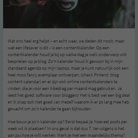
Wat ons heel erg helpt – en echt waar, we deden dit nooit, maar
wat een lifesaver is dit – is een contentkalender. Op een
contentkalender houd je bij op welke dag je welk onderwerp wilt
bespreken op je blog. Zo’n kalender houd ik gewoon bij in mijn
standaard agenda op mijn laptop, maar je kunt natuurlijk ook een
heel mooi fancy exemplaar ontwerpen, (check Pinterst: blog
content calendar) en er zijn ook online contentkalenders te
vinden, die je voor een X-bedrag per maand mag gebruiken. Je
leest het goed: software voor bloggers! Het is best wel een big deal
en ik snap ook niet goed van mezelf waarom ik er zo lang mee heb
gewacht om zo’n kalender te gaan bijhouden.
Hoe bouw je zo’n kalender op? Eerst bepaal je: hoeveel posts per
week wil ik plaatsen? In ons geval is dat dus 7. Vervolgens is het
aan jou hoe je wilt werken. Werk je met een maandelijks thema?