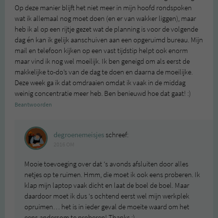
Op deze manier blijft het niet meer in mijn hoofd rondspoken
wat ik allemaal nog moet doen (en er van wakker liggen), maar
heb ik al op een rijtje gezet wat de planning is voor de volgende
dag én kan ik gelijk aanschuiven aan een opgeruimd bureau. Mijn
mail en telefoon kijken op een vast tijdstip helpt ook enorm
maar vind ik nog wel moeilijk. Ik ben geneigd om als eerst de
makkelijke to-do’s van de dag te doen en daarna de moeilijke.
Deze week ga ik dat omdraaien omdat ik vaak in de middag
weinig concentratie meer heb. Ben benieuwd hoe dat gaat! :)
Beantwoorden
degroenemeisjes
schreef:
2016 OM
Mooie toevoeging over dat ‘s avonds afsluiten door alles
netjes op te ruimen. Hmm, die moet ik ook eens proberen. Ik
klap mijn laptop vaak dicht en laat de boel de boel. Maar
daardoor moet ik dus ‘s ochtend eerst wel mijn werkplek
opruimen… het is in ieder geval de moeite waard om het
eens andersom te proberen! Thanks :)