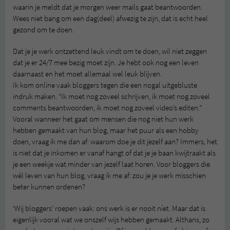
waarin je meldt dat je morgen weer mails gaat beantwoorden.
Wees niet bang om een dag(deel) afwezig te zijn, dat is echt heel
gezond om te doen.
Dat je je werk ontzettend leuk vindt om te doen, wil niet zeggen
dat je er 24/7 mee bezig moet zijn. Je hebt ook nog een leven
daarnaast en het moet allemaal wel leuk blijven.
Ik kom online vaak bloggers tegen die een nogal uitgebluste
indruk maken. “Ik moet nog zoveel schrijven, ik moet nog zoveel
comments beantwoorden, ik moet nog zoveel video’s editen.”
Vooral wanneer het gaat om mensen die nog niet hun werk
hebben gemaakt van hun blog, maar het puur als een hobby
doen, vraag ik me dan af: waarom doe je dit jezelf aan? Immers, het
is niet dat je inkomen er vanaf hangt of dat je je baan kwijtraakt als
je een weekje wat minder van jezelf laat horen. Voor bloggers die
wél leven van hun blog, vraag ik me af: zou je je werk misschien
beter kunnen ordenen?
‘Wij bloggers’ roepen vaak: ons werk is er nooit níet. Maar dat is
eigenlijk vooral wat we onszelf wijs hebben gemaakt. Althans, zo