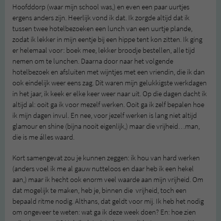
Hoofddorp (waar mijn school was,) en even een paar uurtjes
ergens anders zijn. Heerlijk vond ik dat. Ik zorgde altijd dat ik
tussen twee hotelbezoeken een lunch van een uurtje plande,
zodat ik lekker in mijn eentje bij een hippe tent kon zitten. Ik ging
er helemaal voor: boek mee, lekker broodje bestellen, alle tijd
nemen om te lunchen. Daarna door naar het volgende
hotelbezoek en afsluiten met wijntjes met een vriendin, die ik dan
ook eindelijk weer eens zag. Dit waren mijn gelukkigste werkdagen
in het jaar, ik keek er elke keer weer naar uit. Op die dagen dacht ik
altijd al: ooit ga ik voor mezelf werken. Ooit ga ik zelf bepalen hoe
ik mijn dagen invul. En nee, voor jezelf werken is lang niet altijd
glamour en shine (bijna nooit eigenlijk,) maar die vrijheid…man,
die is me álles waard.
Kort samengevat zou je kunnen zeggen: ik hou van hard werken
(anders voel ik me al gauw nutteloos en daar heb ik een hekel
aan,) maar ik hecht ook enorm veel waarde aan mijn vrijheid. Om
dat mogelijk te maken, heb je, binnen die vrijheid, toch een
bepaald ritme nodig. Althans, dat geldt voor mij. Ik heb het nodig
om ongeveer te weten: wat ga ik deze week doen? En: hoe zien