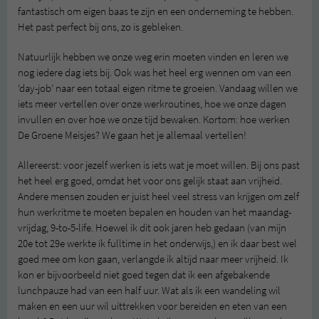
fantastisch om eigen baas te zijn en een onderneming te hebben.
Het past perfect bij ons, zo is gebleken.
Natuurlijk hebben we onze weg erin moeten vinden en leren we
nog iedere dag iets bij. Ook was het heel erg wennen om van een
‘day-job’ naar een totaal eigen ritme te groeien. Vandaag willen we
iets meer vertellen over onze werkroutines, hoe we onze dagen
invullen en over hoe we onze tijd bewaken. Kortom: hoe werken
De Groene Meisjes? We gaan het je allemaal vertellen!
Allereerst: voor jezelf werken is iets wat je moet willen. Bij ons past
het heel erg goed, omdat het voor ons gelijk staat aan vrijheid.
Andere mensen zouden er juist heel veel stress van krijgen om zelf
hun werkritme te moeten bepalen en houden van het maandag-
vrijdag, 9-to-5-life. Hoewel ik dit ook jaren heb gedaan (van mijn
20e tot 29e werkte ik fulltime in het onderwijs,) en ik daar best wel
goed mee om kon gaan, verlangde ik altijd naar meer vrijheid. Ik
kon er bijvoorbeeld niet goed tegen dat ik een afgebakende
lunchpauze had van een half uur. Wat als ik een wandeling wil
maken en een uur wil uittrekken voor bereiden en eten van een