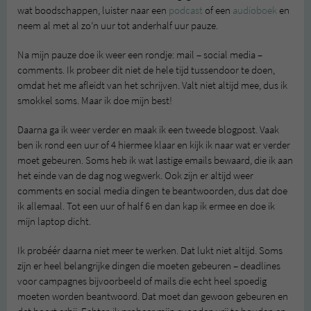
wat boodschappen, luister naar een
podcast
of een
audioboek
en
neem al met al zo’n uur tot anderhalf uur pauze.
Na mijn pauze doe ik weer een rondje: mail – social media –
comments. Ik probeer dit niet de hele tijd tussendoor te doen,
omdat het me afleidt van het schrijven. Valt niet altijd mee, dus ik
smokkel soms. Maar ik doe mijn best!
Daarna ga ik weer verder en maak ik een tweede blogpost. Vaak
ben ik rond een uur of 4 hiermee klaar en kijk ik naar wat er verder
moet gebeuren. Soms heb ik wat lastige emails bewaard, die ik aan
het einde van de dag nog wegwerk. Ook zijn er altijd weer
comments en social media dingen te beantwoorden, dus dat doe
ik allemaal. Tot een uur of half 6 en dan kap ik ermee en doe ik
mijn laptop dicht.
Ik probéér daarna niet meer te werken. Dat lukt niet altijd. Soms
zijn er heel belangrijke dingen die moeten gebeuren – deadlines
voor campagnes bijvoorbeeld of mails die echt heel spoedig
moeten worden beantwoord. Dat moet dan gewoon gebeuren en