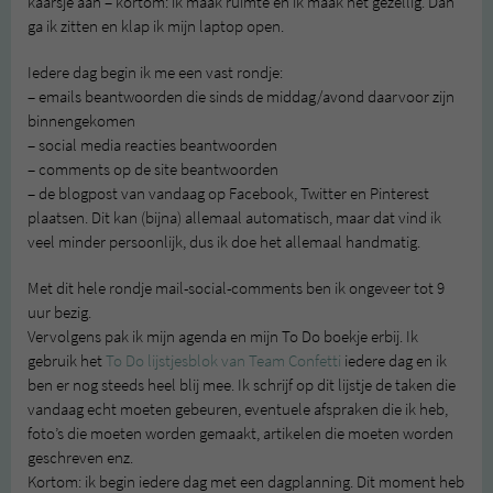
kaarsje aan – kortom: ik maak ruimte en ik maak het gezellig. Dan
ga ik zitten en klap ik mijn laptop open.
Iedere dag begin ik me een vast rondje:
– emails beantwoorden die sinds de middag/avond daarvoor zijn
binnengekomen
– social media reacties beantwoorden
– comments op de site beantwoorden
– de blogpost van vandaag op Facebook, Twitter en Pinterest
plaatsen. Dit kan (bijna) allemaal automatisch, maar dat vind ik
veel minder persoonlijk, dus ik doe het allemaal handmatig.
Met dit hele rondje mail-social-comments ben ik ongeveer tot 9
uur bezig.
Vervolgens pak ik mijn agenda en mijn To Do boekje erbij. Ik
gebruik het
To Do lijstjesblok van Team Confetti
iedere dag en ik
ben er nog steeds heel blij mee. Ik schrijf op dit lijstje de taken die
vandaag echt moeten gebeuren, eventuele afspraken die ik heb,
foto’s die moeten worden gemaakt, artikelen die moeten worden
geschreven enz.
Kortom: ik begin iedere dag met een dagplanning. Dit moment heb