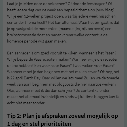
Laat je je leiden door de seizoenen? Of door de feestdagen? Of
heeft iedere dag van de week een bepaald thema op jouw blog?
Wil je een 52-weken project doen, waarbij iedere week misschien
een ander thema heeft? Het kan allemaal. Waar het om gaat, is dat
je op vastgestelde momenten (maandelijks, bijvoorbeeld) een
brainstormsessie doet en nadenkt over welke content je de
komende periode wilt gaan maken.
Een aanrader is om goed vooruit te kijken: wanneer is het Pasen?
Wil je bepaalde Paasrecepten maken? Wanneer wil je die recepten
online hebben? Een week voor Pasen? Twee weken voor Pasen?
Wanneer moet je dan beginnen met het maken ervan? Of: hey, het
is 22 april Earth Day. Daar willen we iets mee! Zullen we de tweede
week van april beginnen met blogposts die hier naartoe werken?
Oke, wanneer moet ik die dan schrijven? Je contentkalender
maakt het allemaal inzichtelijk en sinds wij fulltime bloggen kan ik
echt niet meer zonder.
Tip 2: Plan je afspraken zoveel mogelijk op
1 dag en stel prioriteiten