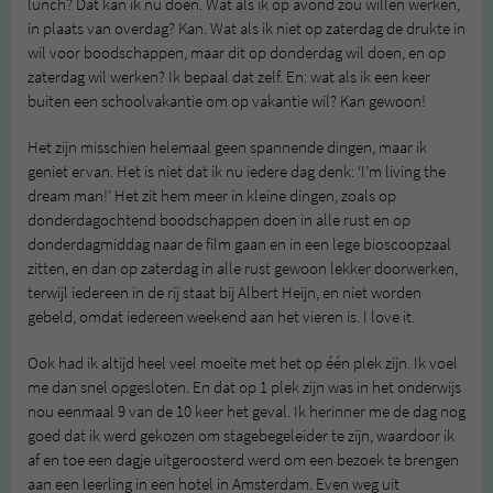
lunch? Dat kan ik nu doen. Wat als ik op avond zou willen werken,
in plaats van overdag? Kan. Wat als ik niet op zaterdag de drukte in
wil voor boodschappen, maar dit op donderdag wil doen, en op
zaterdag wil werken? Ik bepaal dat zelf. En: wat als ik een keer
buiten een schoolvakantie om op vakantie wil? Kan gewoon!
Het zijn misschien helemaal geen spannende dingen, maar ik
geniet ervan. Het is niet dat ik nu iedere dag denk: ‘I’m living the
dream man!’ Het zit hem meer in kleine dingen, zoals op
donderdagochtend boodschappen doen in alle rust en op
donderdagmiddag naar de film gaan en in een lege bioscoopzaal
zitten, en dan op zaterdag in alle rust gewoon lekker doorwerken,
terwijl iedereen in de rij staat bij Albert Heijn, en niet worden
gebeld, omdat iedereen weekend aan het vieren is. I love it.
Ook had ik altijd heel veel moeite met het op één plek zijn. Ik voel
me dan snel opgesloten. En dat op 1 plek zijn was in het onderwijs
nou eenmaal 9 van de 10 keer het geval. Ik herinner me de dag nog
goed dat ik werd gekozen om stagebegeleider te zijn, waardoor ik
af en toe een dagje uitgeroosterd werd om een bezoek te brengen
aan een leerling in een hotel in Amsterdam. Even weg uit