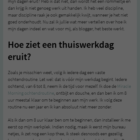
mijn dagen eruit? Heb ik dat niet, dan wordt het een rommeltje en
dan krijg ik niet genoeg werk uit handen. Ik heb veel discipline,
maar discipline raak je ook gemakkelijk kwijt, wanneer je het niet
goed onderhoudt. Nu zal ik jullie wat meer vertellen over hoe ik
mijn dagen indeel en wat voor mij, als blogger, het beste werkt.
Hoe ziet een thuiswerkdag
eruit?
Zoals je misschien weet, volg ik iedere dag een vaste
ochtendroutine. Let wel: dat is vóór mijn werkdag begint. Iedere
ochtend, van 6 tot 8, neem ik de tijd voor mezelf. Ik doe de
Miracle
Morning ochtendroutine
, ontbijt en douche, en dan ben ik om 8
uur meestal klaar om te beginnen aan mijn werk. Ik volg deze
routine nu een jaar en ik kan absoluut niet meer zonder.
Als ik dan om 8 uur klaar ben om te beginnen, dan installeer ik me
eerst op mijn werkplek. Indien nodig, maak ik eerst mijn bureau
netjes, ik zet nog een kop thee, ik steek desnoods een gezellig