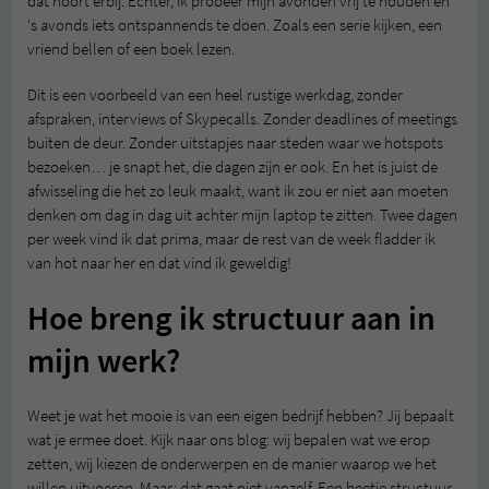
dat hoort erbij. Echter, ik probeer mijn avonden vrij te houden en
‘s avonds iets ontspannends te doen. Zoals een serie kijken, een
vriend bellen of een boek lezen.
Dit is een voorbeeld van een heel rustige werkdag, zonder
afspraken, interviews of Skypecalls. Zonder deadlines of meetings
buiten de deur. Zonder uitstapjes naar steden waar we hotspots
bezoeken… je snapt het, die dagen zijn er ook. En het is juist de
afwisseling die het zo leuk maakt, want ik zou er niet aan moeten
denken om dag in dag uit achter mijn laptop te zitten. Twee dagen
per week vind ik dat prima, maar de rest van de week fladder ik
van hot naar her en dat vind ik geweldig!
Hoe breng ik structuur aan in
mijn werk?
Weet je wat het mooie is van een eigen bedrijf hebben? Jij bepaalt
wat je ermee doet. Kijk naar ons blog: wij bepalen wat we erop
zetten, wij kiezen de onderwerpen en de manier waarop we het
willen uitvoeren. Maar: dat gaat niet vanzelf. Een beetje structuur