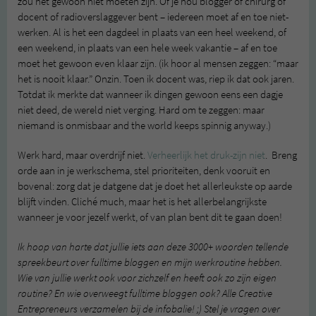
zou het gewoon niet moeten zijn. Of je nou blogger of chirurg of
docent of radioverslaggever bent – iedereen moet af en toe niet-
werken. Al is het een dagdeel in plaats van een heel weekend, of
een weekend, in plaats van een hele week vakantie – af en toe
moet het gewoon even klaar zijn. (ik hoor al mensen zeggen: “maar
het is nooit klaar.” Onzin. Toen ik docent was, riep ik dat ook jaren.
Totdat ik merkte dat wanneer ik dingen gewoon eens een dagje
niet deed, de wereld niet verging. Hard om te zeggen: maar
niemand is onmisbaar and the world keeps spinnig anyway.)
Werk hard, maar overdrijf niet.
Verheerlijk het druk-zijn niet
. Breng
orde aan in je werkschema, stel prioriteiten, denk vooruit en
bovenal: zorg dat je datgene dat je doet het allerleukste op aarde
blijft vinden. Cliché much, maar het is het allerbelangrijkste
wanneer je voor jezelf werkt, of van plan bent dit te gaan doen!
Ik hoop van harte dat jullie iets aan deze 3000+ woorden tellende
spreekbeurt over fulltime bloggen en mijn werkroutine hebben.
Wie van jullie werkt ook voor zichzelf en heeft ook zo zijn eigen
routine? En wie overweegt fulltime bloggen ook? Alle Creative
Entrepreneurs verzamelen bij de infobalie! ;) Stel je vragen over