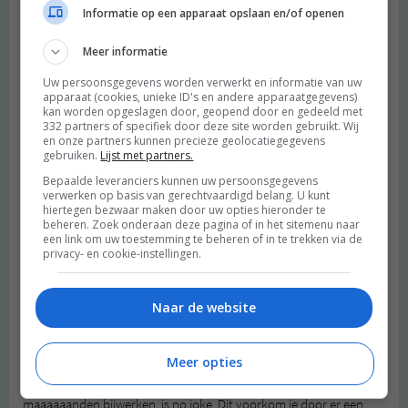
Informatie op een apparaat opslaan en/of openen
daarvan welke dingen je kunt gaan schrappen. Gebruik die tijd
vervolgens voor ontspanning en/of zelfontwikkeling. Het zal je
Meer informatie
goed doen.
Uw persoonsgegevens worden verwerkt en informatie van uw
Tip 3: Plan vaste momenten voor
apparaat (cookies, unieke ID's en andere apparaatgegevens)
kan worden opgeslagen door, geopend door en gedeeld met
(vervelende) taken
332 partners of specifiek door deze site worden gebruikt. Wij
en onze partners kunnen precieze geolocatiegegevens
gebruiken.
Lijst met partners.
Fulltime bloggen is meer dan schrijven, en in ons geval recepten
Bepaalde leveranciers kunnen uw persoonsgegevens
maken, alleen. Het is ook: administratie en andere klussen waar je
verwerken op basis van gerechtvaardigd belang. U kunt
niet echt van droomt. Plan hiervoor vaste momenten en doe het
hiertegen bezwaar maken door uw opties hieronder te
beheren. Zoek onderaan deze pagina of in het sitemenu naar
dan allemaal in 1 keer. Dat moment kan eens per maand, maar
een link om uw toestemming te beheren of in te trekken via de
ook eens per week zijn. Wat maar werkt voor jou. Waar het om
privacy- en cookie-instellingen.
gaat, is dat je het belangrijk maakt, door er een agendapunt van te
maken. Op die manier blijf je eraan herinnerd en doé je het ook
echt.
Naar de website
Neem de administratie als voorbeeld: je gaat echt niet blij worden
Meer opties
van jezelf, als je hier geen agendapunt van maakt en het uitstelt
tot het moment dat het echt moet. Administratie van
maaaaaanden bijwerken, is no joke. Dit voorkom je door er een