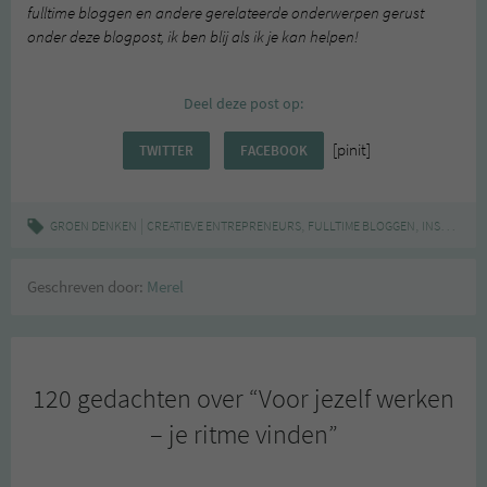
fulltime bloggen en andere gerelateerde onderwerpen gerust
onder deze blogpost, ik ben blij als ik je kan helpen!
Deel deze post op:
[pinit]
TWITTER
FACEBOOK
|
,
,
,
GROEN DENKEN
CREATIEVE ENTREPRENEURS
FULLTIME BLOGGEN
INSPIRATIE
Geschreven door:
Merel
120 gedachten over “
Voor jezelf werken
– je ritme vinden
”