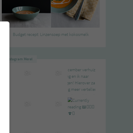
Budget recept: Linzensoep met kokosmelk
Instagram Merel