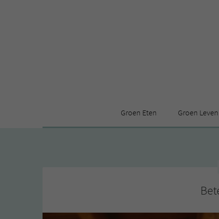
Groen Eten
Groen Leven
Receptenindex
Stijl
Producten
Huis
Leuke ding
Bet