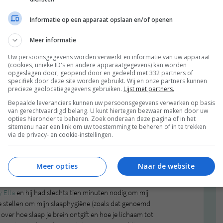
Informatie op een apparaat opslaan en/of openen
Meer informatie
 hebben geholpen zijn ‘
Why we sleep
‘
van Matthew
Uw persoonsgegevens worden verwerkt en informatie van uw apparaat
gton
. Dat laatste boek gaat grotendeels over het nut van
(cookies, unieke ID's en andere apparaatgegevens) kan worden
 totaal ondergewaardeerd iets is geworden. De auteur
opgeslagen door, geopend door en gedeeld met 332 partners of
specifiek door deze site worden gebruikt. Wij en onze partners kunnen
omt waarin níet slapen heel cool is. Slapen is een teken
precieze geolocatiegegevens gebruiken.
Lijst met partners.
itermate ongezonde houding, want niet slapen is
Bepaalde leveranciers kunnen uw persoonsgegevens verwerken op basis
er willen zijn, tijd besparen door korter te slapen en op
van gerechtvaardigd belang. U kunt hiertegen bezwaar maken door uw
 te slapen) werken lijkt misschien een snelle oplossing
opties hieronder te beheren. Zoek onderaan deze pagina of in het
sitemenu naar een link om uw toestemming te beheren of in te trekken
d mee. Ik heb er ook lang aan mee gedaan: tot heel laat
via de privacy- en cookie-instellingen.
 af te maken… en natuurlijk, soms kan het misschien
Maar het zou zeker geen gewoonte moeten zijn.
Meer opties
Naar de website
r gelukkig wel heel toegankelijk geschreven) boek, over
langrijk voor ons is. De auteur van dit boek, Walker,
y Ella
en hij had slechts tien minuten nodig om mij
lde stellen om mijn slaaphygiëne (zoals dat genoemd
 over hoe slaap je brein ontgift en hoe je lichaam tot