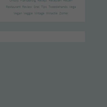
Ontbijt
Plantaardig
Recept
Recepten
Reizen
Restaurant
Review
Snel
Tips
Tweedehands
Vega
Vegan
Veggie
Vintage
Winactie
Zomer