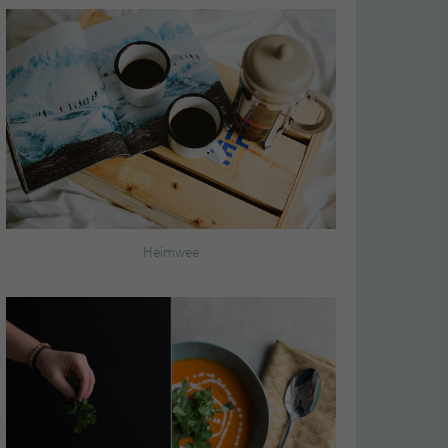
Heimwee