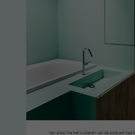
Van alles! Na het luisteren van de podcast had i