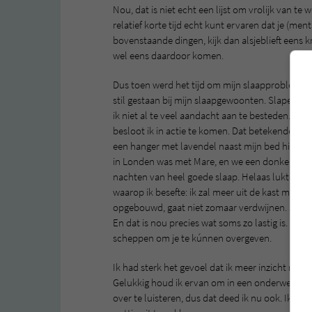
Nou, dat is niet echt een lijst om vrolijk van te
relatief korte tijd echt kunt ervaren dat je (ment
bovenstaande dingen, kijk dan alsjeblieft eens k
wel eens daardoor komen.
Dus toen werd het tijd om mijn slaapprobleem se
stil gestaan bij mijn slaapgewoonten. Slapen w
ik niet al te veel aandacht aan te besteden. Om
besloot ik in actie te komen. Dat betekende dat
een hanger met lavendel naast mijn bed hing. Ma
in Londen was met Mare, en we een donkere en 
nachten van heel goede slaap. Helaas lukte da
waarop ik besefte: ik zal meer uit de kast moete
opgebouwd, gaat niet zomaar verdwijnen. Zoals m
En dat is nou precies wat soms zo lastig is. Ma
scheppen om je te kúnnen overgeven.
Ik had sterk het gevoel dat ik meer inzicht moest
Gelukkig houd ik ervan om in een onderwerp te 
over te luisteren, dus dat deed ik nu ook. Ik ma