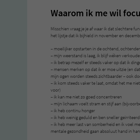
Waarom ik me wil focu
Misschien vraag je je af waar ik dat slechtere
het lijstje dat ik bijhield in november en decemb
– moeilijker opstarten in de ochtend, ochtende
– mijn weerstand is laag, ik blijf wéken verkoud
– ik betrap mezelf er steeds vaker op dat ik di
– mensen merken op dat ik er moe uitzie (en dat 
mijn ogen worden steeds zichtbaarder – ook do
– ik kom steeds vaker te laat, omdat het me niet
voor)
– ik kan me niet zo goed concentreren
– mijn lichaam voelt stram en stijf aan (bijvoorbe
– ik heb continu honger
– ik heb weinig geduld en ben sneller geïrriteerd
– ik heb meer last van somberheid en ik voel me
mentale gezondheid gaan absoluut hand in han