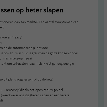
ssen op beter slapen
 functioneren dan aan merkte? Een aantal symptomen van
er:
n voelen ‘heavy’
en
ngen op de automatische piloot doe
is ook zo: mijn huid is grauw en de grijze kringen onder
or mijn make-up heen)
 lukt om te haasten (daar heb ik niet genoeg energie
eld tijdens yogalessen, of op de fiets)
 – ik omschrijf dit als het ‘open zenuw gevoel’
 (weer) vaker angstig (beter slapen en een betere
d)