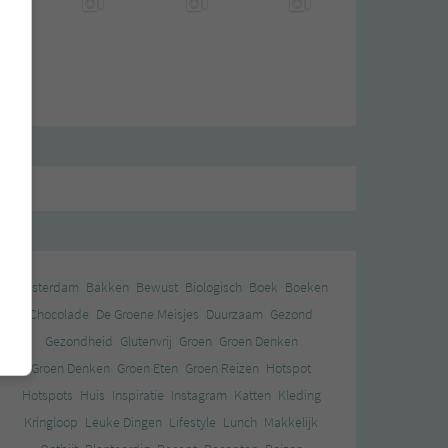
Amsterdam
Bakken
Bewust
Biologisch
Boek
Boeken
Chocolade
De Groene Meisjes
Duurzaam
Gezond
Gezondheid
Glutenvrij
Groen
Groen Denken
Groen Denken
Groen Eten
Groen Reizen
Hotspot
Hotspots
Huis
Inspiratie
Instagram
Katten
Kleding
Kringloop
Leuke Dingen
Lifestyle
Lunch
Makkelijk