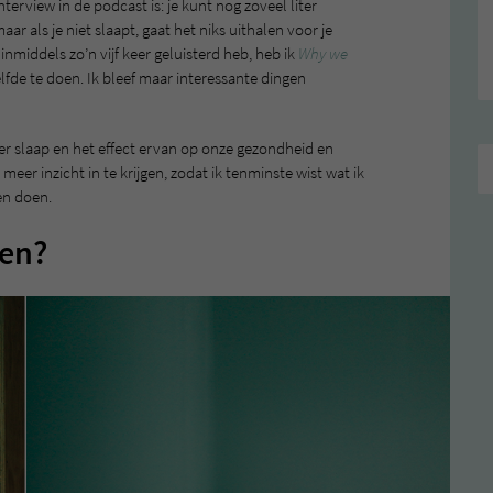
nterview in de podcast is: je kunt nog zoveel liter
r als je niet slaapt, gaat het niks uithalen voor je
inmiddels zo’n vijf keer geluisterd heb, heb ik
Why we
fde te doen. Ik bleef maar interessante dingen
ver slaap en het effect ervan op onze gezondheid en
er inzicht in te krijgen, zodat ik tenminste wist wat ik
en doen.
oen?