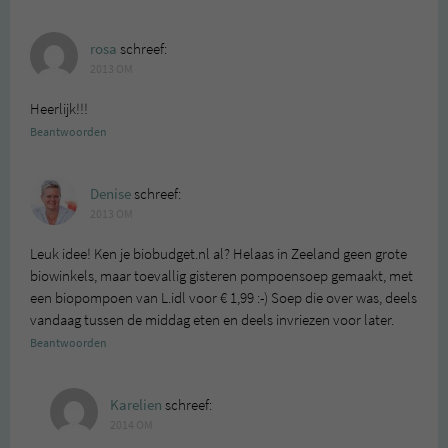
rosa
schreef:
2013 OM
Heerlijk!!!
Beantwoorden
Denise
schreef:
2013 OM
Leuk idee! Ken je biobudget.nl al? Helaas in Zeeland geen grote
biowinkels, maar toevallig gisteren pompoensoep gemaakt, met
een biopompoen van L.idl voor € 1,99 :-) Soep die over was, deels
vandaag tussen de middag eten en deels invriezen voor later.
Beantwoorden
Karelien
schreef:
2014 OM