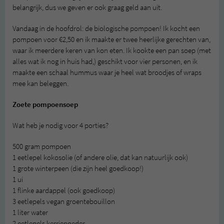
belangrijk, dus we geven er ook graag geld aan uit.
Vandaag in de hoofdrol: de biologische pompoen! Ik kocht een
pompoen voor €2,50 en ik maakte er twee heerlijke gerechten van,
waar ik meerdere keren van kon eten. Ik kookte een pan soep (met
alles wat ik nog in huis had,) geschikt voor vier personen, en ik
maakte een schaal hummus waar je heel wat broodjes of wraps
mee kan beleggen.
Zoete pompoensoep
Wat heb je nodig voor 4 porties?
500 gram pompoen
1 eetlepel kokosolie (of andere olie, dat kan natuurlijk ook)
1 grote winterpeen (die zijn heel goedkoop!)
1 ui
1 flinke aardappel (ook goedkoop)
3 eetlepels vegan groentebouillon
1 liter water
2 eetlepels kerriepoeder