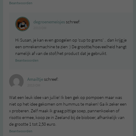
Beantwoorden
degroenemeisjes
schreef:
2013 OM
Hi Susan, je kan even googelen op ‘cup to grams’ .. dan krijg je
een omrekenmachine te zien :) De grootte/hoeveelheid hangt
namelijk af van de stof/het product dat je gebruikt.
Beantwoorden
Amailtje
schreef:
2013 OM
Wat een leuk idee van jullie! Ik ben gek op pompoen maar was
niet op het idee gekomen om hummus te maken! Ga ik zeker een
x proberen. Zelf maak ik graag pittige soep, pannenkoeken of
risotto ermee, koop ze in Zeeland bij de bioboer, afhankelijk van
de grootte 1 tot 2,50 euro.
Beantwoorden