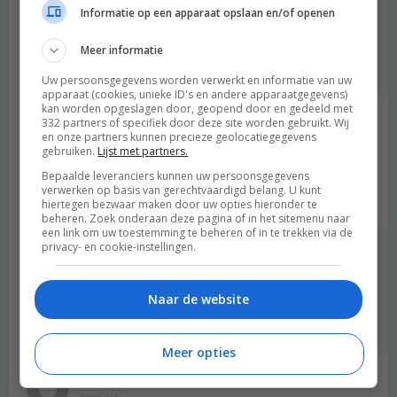
Ja klopt! We houden van de Noordermarkt op zaterdag en
Informatie op een apparaat opslaan en/of openen
we hebben de luxe dat er bij ons vlakbij op woensdag een
boeren bio marktje is. Ik ga er straks naartoe :)
Meer informatie
Beantwoorden
Uw persoonsgegevens worden verwerkt en informatie van uw
apparaat (cookies, unieke ID's en andere apparaatgegevens)
kan worden opgeslagen door, geopend door en gedeeld met
332 partners of specifiek door deze site worden gebruikt. Wij
Suzanne
schreef:
en onze partners kunnen precieze geolocatiegegevens
2013 OM
gebruiken.
Lijst met partners.
Bepaalde leveranciers kunnen uw persoonsgegevens
Klinkt goed! Ik heb nog nooit pompoen gehad.
verwerken op basis van gerechtvaardigd belang. U kunt
Beantwoorden
hiertegen bezwaar maken door uw opties hieronder te
beheren. Zoek onderaan deze pagina of in het sitemenu naar
een link om uw toestemming te beheren of in te trekken via de
privacy- en cookie-instellingen.
degroenemeisjes
schreef:
2013 OM
Naar de website
oeh! dan mis je echt iets! heerlijk is het!
Beantwoorden
Meer opties
Maai
schreef: