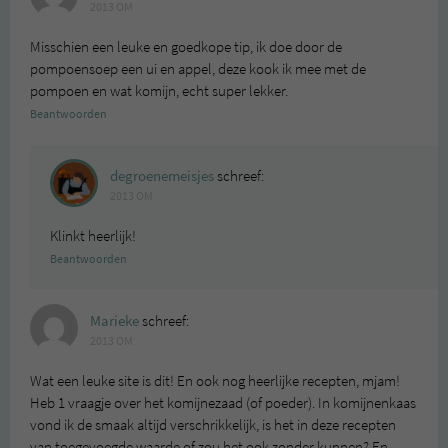
2013 OM
Misschien een leuke en goedkope tip, ik doe door de
pompoensoep een ui en appel, deze kook ik mee met de
pompoen en wat komijn, echt super lekker.
Beantwoorden
degroenemeisjes
schreef:
2013 OM
Klinkt heerlijk!
Beantwoorden
Marieke
schreef:
2013 OM
Wat een leuke site is dit! En ook nog heerlijke recepten, mjam!
Heb 1 vraagje over het komijnezaad (of poeder). In komijnenkaas
vond ik de smaak altijd verschrikkelijk, is het in deze recepten
van toegevoegde waarde of zou het ook zonder kunnen? En