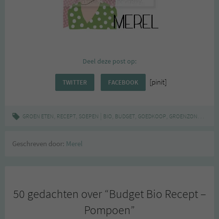
Deel deze post op:
[pinit]
TWITTER
FACEBOOK
,
,
|
,
,
,
GROEN ETEN
RECEPT
SOEPEN
BIO
BUDGET
GOEDKOOP
GROENZONDERPOEN
Geschreven door:
Merel
50 gedachten over “
Budget Bio Recept –
Pompoen
”