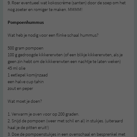
9. Roer eventueel wat kokoscrème (santen) door de soep om het
nog zoeter en romiger te maken. MMMM!
Pompoenhummus
Wat heb je nodig voor een flinke schaal hummus?
500 gram pompoen
100 g gedroogde kikkererwten (of een blikje kikkererwten, als je
geen zin hebt om de kikkererwten een nachtje te laten weken)
45 ml olie
1 eetlepel komijnzaad
een halve cup tahin
zout en peper
Wat moet je doen?
1. Verwarm je oven voor op 200 graden.
2. Snijd de pompoen (weer met schil en al) in stukjes. (uiteraard
haal je de pitten eruit!)
3. Doe de pompoenstukjes in een ovenschaal en besprenkel met