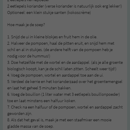
2 eetlepels koriander (verse koriander is natuurlijk ook erg lekker!)
Optioneel: een klein stukje santen (kokoscrème)
Hoe maak je de soep?
1. Snijd de ui in kleine blokjes en fruit hem in de olie.
2. Halveer de pompoen, haal de pitten eruit, en snijd hem met
schil en al in stukjes. (de andere helft van de pompoen heb je
nodig voor de hummus!)
3. Doe hetzelfde met de wortel en de aardappel. (als je alle groente
biologisch koopt, kan je de schil laten zitten. Scheelt weer tijd!)
4. Voeg de pompoen, wortel en aardappel toe aan de ui.
5. Verdeel de kerrie en het korianderzaad over het groentemengsel
en laat het geheel 5 minuten bakken.
6. Voeg de bouillon (1 liter water met 3 eetlepels bouillonpoeder)
toe en laat minstens een halfuur koken.
7. Check na een halfuur of de pompoen, wortel en aardappel zacht
geworden zijn.
8. Als dat het geval is, maak je met een staafmixer een mooie
gladde massa van de soep.