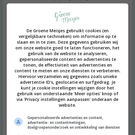
Beantwoorden
Esther
schreef:
2013 OM
De Groene Meisjes gebruikt cookies (en
vergelijkbare technieken) om informatie op te
Een goede tip om goedkoop, maar toch biologisch te eten is om
slaan en in te zien. Deze gegevens gebruiken wij
om onze website goed te laten functioneren, het
je boodschappen te doen op de biologische markt. Ook
gebruik van de website te analyseren,
seizoensgroenten kopen is handig, die zijn nl. goedkopers als ze
gepersonaliseerde content en advertenties te
in seizoen zijn. Bovendien als je op de markt bent kunnen de
tonen, de effectiviteit van advertenties en
verkopers je vaak tips geven over hoe je de producten lekker kan
content te meten en onze diensten te verbeteren.
verwerken of m.b.t. de prijs en vaak zijn de verkopers ook de
Hiervoor verzamelen wij gegevens zoals unieke
producent, dus koop je ook nog eens lokaal. Een ander voordeel
advertentie ID’s, geolocatie en surfgedrag. Je
kunt je cookie instellingen wijzigen door het
is datje de hoeveelheden precies kan kiezen en zo ook kunt
gebruik van onderstaande 'Meer opties' knop of
bezuinigen :).
via 'Privacy instellingen aanpassen' onderaan de
Beantwoorden
website.
Gepersonaliseerde advertenties en content,
degroenemeisjes
schreef:
advertentie- en contentmetingen,
2013 OM
doelgroepenonderzoek en ontwikkeling van diensten