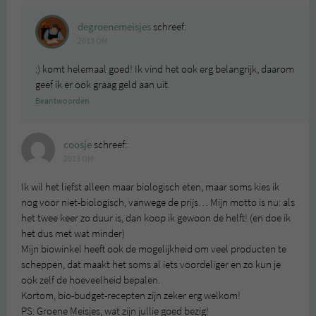
degroenemeisjes
schreef:
2013 OM
:) komt helemaal goed! Ik vind het ook erg belangrijk, daarom
geef ik er ook graag geld aan uit.
Beantwoorden
coosje
schreef:
2013 OM
Ik wil het liefst alleen maar biologisch eten, maar soms kies ik
nog voor niet-biologisch, vanwege de prijs… Mijn motto is nu: als
het twee keer zo duur is, dan koop ik gewoon de helft! (en doe ik
het dus met wat minder)
Mijn biowinkel heeft ook de mogelijkheid om veel producten te
scheppen, dat maakt het soms al iets voordeliger en zo kun je
ook zelf de hoeveelheid bepalen.
Kortom, bio-budget-recepten zijn zeker erg welkom!
PS: Groene Meisjes, wat zijn jullie goed bezig!