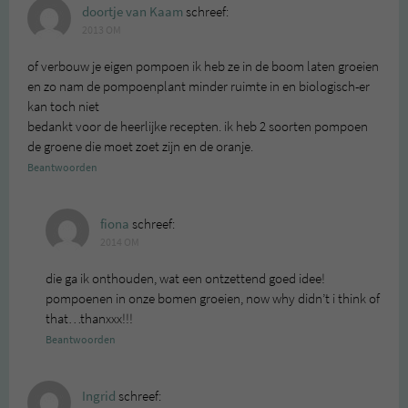
doortje van Kaam
schreef:
2013 OM
of verbouw je eigen pompoen ik heb ze in de boom laten groeien
en zo nam de pompoenplant minder ruimte in en biologisch-er
kan toch niet
bedankt voor de heerlijke recepten. ik heb 2 soorten pompoen
de groene die moet zoet zijn en de oranje.
Beantwoorden
fiona
schreef:
2014 OM
die ga ik onthouden, wat een ontzettend goed idee!
pompoenen in onze bomen groeien, now why didn’t i think of
that…thanxxx!!!
Beantwoorden
Ingrid
schreef: