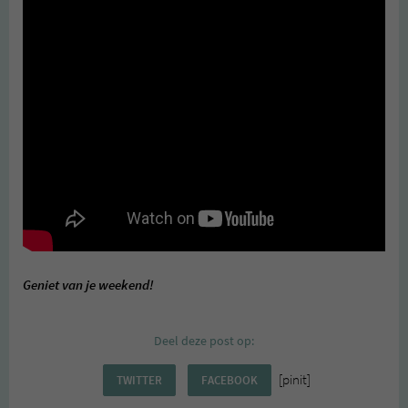
Geniet van je weekend!
Deel deze post op:
[pinit]
TWITTER
FACEBOOK