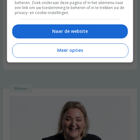
beheren. Zoek onderaan deze pagina of in het sitemenu naar
een link om uw toestemming te beheren of in te trekken via de
Site
privacy- en cookie-instellingen.
Mijn naam, e-mail en site opslaan in deze browser voor de
volgende keer wanneer ik een reactie plaats.
Naar de website
Meer opties
Welkom