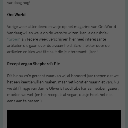
vandaag nog!
OneWorld
Vorige week attendeerden we je op het magazine van OneWorld.
Vandaag willen we je op de website wijzen. Ken je de rubriek
“Groen”
al? Iedere week verschijnen hier heel interessante
artikelen die gaan over duurzaamheid. Scroll lekker door de
artikelen en kies wat titels uit die je interessant lijken!
Recept vegan Shepherd’s Pie
Dit is nou zo’n gerecht waarvan wij al honderd jaar roepen dat we
het een keertje willen maken, maar het komt er maar niet van. Nu
we dit filmpje van Jamie Oliver’s FoodTube kanaal hebben gezien,
moéten we wel. (en het recept is al vegan, dus je hoeft het niet
eens aan te passen!)