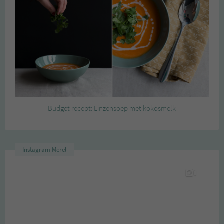
Budget recept: Linzensoep met kokosmelk
Instagram Merel