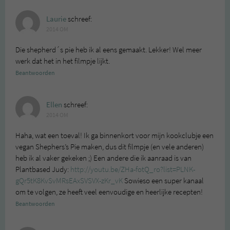
Laurie
schreef:
2014 OM
Die shepherd´s pie heb ik al eens gemaakt. Lekker! Wel meer
werk dat het in het filmpje lijkt.
Beantwoorden
Ellen
schreef:
2014 OM
Haha, wat een toeval! Ik ga binnenkort voor mijn kookclubje een
vegan Shephers’s Pie maken, dus dit filmpje (en vele anderen)
heb ik al vaker gekeken ;) Een andere die ik aanraad is van
Plantbased Judy:
http://youtu.be/ZHa-fotQ_ro?list=PLNK-
gQr5tK8KvSvMRsEAxSVSVX-zKr_vK
Sowieso een super kanaal
om te volgen, ze heeft veel eenvoudige en heerlijke recepten!
Beantwoorden