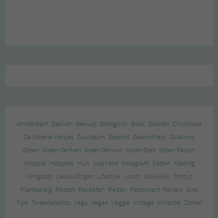
Amsterdam
Bakken
Bewust
Biologisch
Boek
Boeken
Chocolade
De Groene Meisjes
Duurzaam
Gezond
Gezondheid
Glutenvrij
Groen
Groen Denken
Groen Denken
Groen Eten
Groen Reizen
Hotspot
Hotspots
Huis
Inspiratie
Instagram
Katten
Kleding
Kringloop
Leuke Dingen
Lifestyle
Lunch
Makkelijk
Ontbijt
Plantaardig
Recept
Recepten
Reizen
Restaurant
Review
Snel
Tips
Tweedehands
Vega
Vegan
Veggie
Vintage
Winactie
Zomer