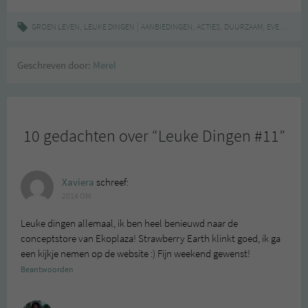
,
|
,
,
,
,
GROEN LEVEN
LEUKE DINGEN
AANBIEDINGEN
ACTIES
DUURZAAM
EVENTS
GR
Geschreven door:
Merel
10 gedachten over “
Leuke Dingen #11
”
Xaviera
schreef:
2014 OM
Leuke dingen allemaal, ik ben heel benieuwd naar de
conceptstore van Ekoplaza! Strawberry Earth klinkt goed, ik ga
een kijkje nemen op de website :) Fijn weekend gewenst!
Beantwoorden