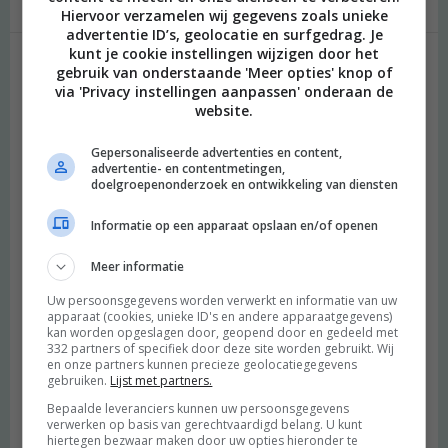
Hiervoor verzamelen wij gegevens zoals unieke
advertentie ID’s, geolocatie en surfgedrag. Je
kunt je cookie instellingen wijzigen door het
gebruik van onderstaande 'Meer opties' knop of
Geef een reactie
via 'Privacy instellingen aanpassen' onderaan de
website.
Je e-mailadres wordt niet gepubliceerd.
Vereiste velden zijn
gemarkeerd met
*
Gepersonaliseerde advertenties en content,
advertentie- en contentmetingen,
Reactie
*
doelgroepenonderzoek en ontwikkeling van diensten
Informatie op een apparaat opslaan en/of openen
Meer informatie
Uw persoonsgegevens worden verwerkt en informatie van uw
apparaat (cookies, unieke ID's en andere apparaatgegevens)
kan worden opgeslagen door, geopend door en gedeeld met
332 partners of specifiek door deze site worden gebruikt. Wij
en onze partners kunnen precieze geolocatiegegevens
gebruiken.
Lijst met partners.
Naam
*
Bepaalde leveranciers kunnen uw persoonsgegevens
verwerken op basis van gerechtvaardigd belang. U kunt
hiertegen bezwaar maken door uw opties hieronder te
E-mail
*