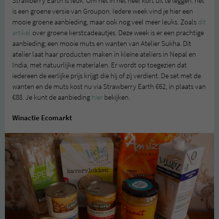
Strawberry Earth is leuk. Om het in het heel kort uit te leggen: het
is een groene versie van Groupon. Iedere week vind je hier een
mooie groene aanbieding, maar ook nog veel meer leuks. Zoals
dit
artikel
over groene kerstcadeautjes. Deze week is er een prachtige
aanbieding; een mooie muts en wanten van Atelier Sukha. Dit
atelier laat haar producten maken in kleine ateliers in Nepal en
India, met natuurlijke materialen. Er wordt op toegezien dat
iedereen de eerlijke prijs krijgt die hij of zij verdient. De set met de
wanten en de muts kost nu via Strawberry Earth €62, in plaats van
€88. Je kunt de aanbieding
hier
bekijken.
Winactie Ecomarkt