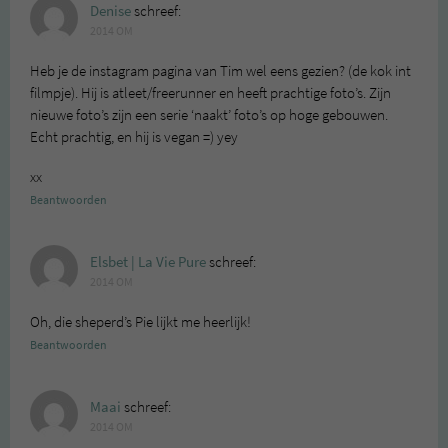
Denise
schreef:
2014 OM
Heb je de instagram pagina van Tim wel eens gezien? (de kok int
filmpje). Hij is atleet/freerunner en heeft prachtige foto’s. Zijn
nieuwe foto’s zijn een serie ‘naakt’ foto’s op hoge gebouwen.
Echt prachtig, en hij is vegan =) yey
xx
Beantwoorden
Elsbet | La Vie Pure
schreef:
2014 OM
Oh, die sheperd’s Pie lijkt me heerlijk!
Beantwoorden
Maai
schreef:
2014 OM