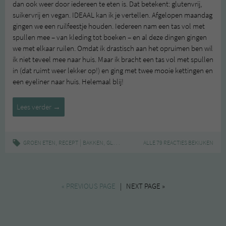
dan ook weer door iedereen te eten is. Dat betekent: glutenvrij,
suikervrij en vegan. IDEAAL kan ik je vertellen. Afgelopen maandag
gingen we een ruilfeestje houden. Iedereen nam een tas vol met
spullen mee – van kleding tot boeken – en al deze dingen gingen
we met elkaar ruilen. Omdat ik drastisch aan het opruimen ben wil
ik niet teveel mee naar huis. Maar ik bracht een tas vol met spullen
in (dat ruimt weer lekker op!) en ging met twee mooie kettingen en
een eyeliner naar huis. Helemaal blij!
Groen
Lees verder
→
zonder
poen:
suikervrije
,
|
,
,
,
GROEN ETEN
RECEPT
BAKKEN
GLUTENVRIJ
GROEN ZONDER POEN
ALLE 79 REACTIES BEKIJKEN
KOEKJES
sesamkoekjes
« PREVIOUS PAGE
| NEXT PAGE »