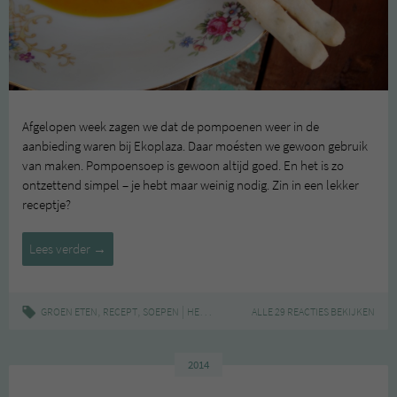
Afgelopen week zagen we dat de pompoenen weer in de
aanbieding waren bij Ekoplaza. Daar moésten we gewoon gebruik
van maken. Pompoensoep is gewoon altijd goed. En het is zo
ontzettend simpel – je hebt maar weinig nodig. Zin in een lekker
receptje?
Groen
Lees verder
→
in
het
seizoen:
,
,
|
,
,
,
GROEN ETEN
RECEPT
SOEPEN
HERFST
LOW BUDGET
ALLE 29 REACTIES BEKIJKEN
POMPOEN
POMPOENS
pompoensoep
2014