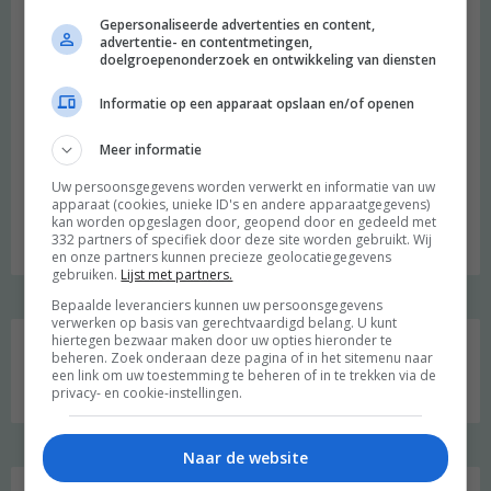
Gepersonaliseerde advertenties en content,
advertentie- en contentmetingen,
doelgroepenonderzoek en ontwikkeling van diensten
Informatie op een apparaat opslaan en/of openen
Meer informatie
beeld: Ari Versluis
Uw persoonsgegevens worden verwerkt en informatie van uw
Hi, ik ben Merel! Ik neem je graag mee in mijn persoonlijke
apparaat (cookies, unieke ID's en andere apparaatgegevens)
onderzoek naar een duurzame en meer bewuste leefstijl.
kan worden opgeslagen door, geopend door en gedeeld met
332 partners of specifiek door deze site worden gebruikt. Wij
Welkom op mijn blog!
en onze partners kunnen precieze geolocatiegegevens
gebruiken.
Lijst met partners.
Bepaalde leveranciers kunnen uw persoonsgegevens
Social media
verwerken op basis van gerechtvaardigd belang. U kunt
hiertegen bezwaar maken door uw opties hieronder te
beheren. Zoek onderaan deze pagina of in het sitemenu naar
een link om uw toestemming te beheren of in te trekken via de
privacy- en cookie-instellingen.
Naar de website