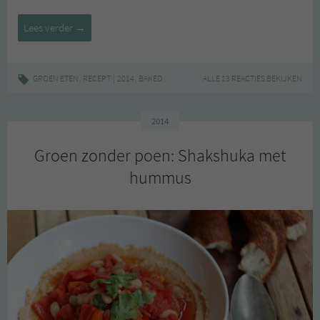
De
Lees verder
→
10
best
gelezen
,
|
,
,
,
,
GROEN ETEN
RECEPT
2014
BAKED OATS
BANANENBROOD
ALLE 13 REACTIES BEKIJKEN
GEZOND
GROENE 
recepten
van
2014
2014
Groen zonder poen: Shakshuka met
hummus