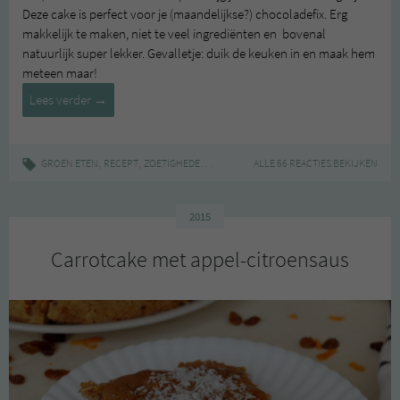
Deze cake is perfect voor je (maandelijkse?) chocoladefix. Erg
makkelijk te maken, niet te veel ingrediënten en bovenal
natuurlijk super lekker. Gevalletje: duik de keuken in en maak hem
meteen maar!
Chocoladecake
Lees verder
→
met
kokos
,
,
|
,
,
,
,
GROEN ETEN
RECEPT
ZOETIGHEDEN
CACAO
CAKE
ALLE 66 REACTIES BEKIJKEN
CHOCOLADE
FAVORIET
K
2015
Carrotcake met appel-citroensaus