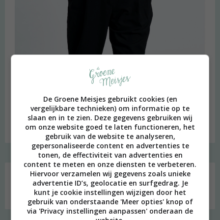
beeld: Ari Versluis
De Groene Meisjes gebruikt cookies (en
Hi, ik ben Merel! Ik neem je graag mee in mijn persoonlijke
vergelijkbare technieken) om informatie op te
onderzoek naar een duurzame en meer bewuste leefstijl.
slaan en in te zien. Deze gegevens gebruiken wij
om onze website goed te laten functioneren, het
Welkom op mijn blog!
gebruik van de website te analyseren,
gepersonaliseerde content en advertenties te
tonen, de effectiviteit van advertenties en
Social media
content te meten en onze diensten te verbeteren.
Hiervoor verzamelen wij gegevens zoals unieke
advertentie ID’s, geolocatie en surfgedrag. Je
kunt je cookie instellingen wijzigen door het
gebruik van onderstaande 'Meer opties' knop of
via 'Privacy instellingen aanpassen' onderaan de