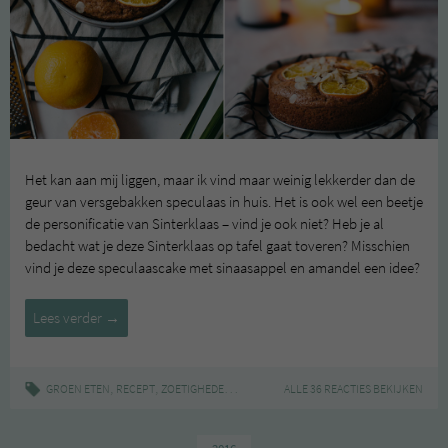
Het kan aan mij liggen, maar ik vind maar weinig lekkerder dan de
geur van versgebakken speculaas in huis. Het is ook wel een beetje
de personificatie van Sinterklaas – vind je ook niet? Heb je al
bedacht wat je deze Sinterklaas op tafel gaat toveren? Misschien
vind je deze speculaascake met sinaasappel en amandel een idee?
Speculaascake
Lees verder
→
met
sinaasappel
en
,
,
|
,
,
GROEN ETEN
RECEPT
ZOETIGHEDEN
CAKE
SINTERKLAAS
ALLE 36 REACTIES BEKIJKEN
SPECULAAS
amandel