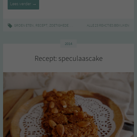
Carrotcake
Lees verder
→
met
appel-
citroensaus
,
,
|
,
,
,
GROEN ETEN
RECEPT
ZOETIGHEDEN
BAKKEN
ALLE 23 REACTIES BEKIJKEN
CAKE
CARROTCAKE
GLUTENVR
2014
Recept: speculaascake