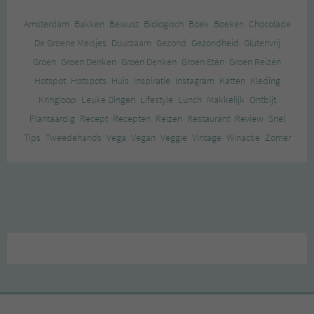
Amsterdam
Bakken
Bewust
Biologisch
Boek
Boeken
Chocolade
De Groene Meisjes
Duurzaam
Gezond
Gezondheid
Glutenvrij
Groen
Groen Denken
Groen Denken
Groen Eten
Groen Reizen
Hotspot
Hotspots
Huis
Inspiratie
Instagram
Katten
Kleding
Kringloop
Leuke Dingen
Lifestyle
Lunch
Makkelijk
Ontbijt
Plantaardig
Recept
Recepten
Reizen
Restaurant
Review
Snel
Tips
Tweedehands
Vega
Vegan
Veggie
Vintage
Winactie
Zomer