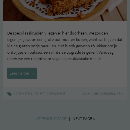
De speculaaskruiden vliegen er hier doorheen. We zouden
eigenlijk gewoon een grote pot moeten kopen, want we blijven dat
kleine glazen potje navullen. Het is ook gewoon zó lekker om je
ontbijtjes en baksels een winterse upgrade te geven! Vandaag
delen we een recept voor vegan speculaascake met je.
Recept:
Lees verder
→
speculaascake
,
,
|
,
,
,
GROEN ETEN
RECEPT
ZOETIGHEDEN
BAKKEN
ALLE 10 REACTIES BEKIJKEN
CAKE
CHICKS LOVE FOOD
REC
« PREVIOUS PAGE
| NEXT PAGE »