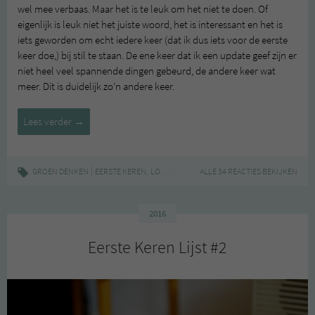
wel mee verbaas. Maar het is te leuk om het niet te doen. Of
eigenlijk is leuk niet het juiste woord, het is interessant en het is
iets geworden om echt iedere keer (dat ik dus iets voor de eerste
keer doe,) bij stil te staan. De ene keer dat ik een update geef zijn er
niet heel veel spannende dingen gebeurd, de andere keer wat
meer. Dit is duidelijk zo’n andere keer.
Eerste
Lees verder
→
Keren
Lijst
#3
|
,
,
GROEN DENKEN
EERSTE KEREN
LOWLANDS
VERHUIZEN
ALLE 34 REACTIES BEKIJKEN
–
Aannames
over
2016
jezelf
Eerste Keren Lijst #2