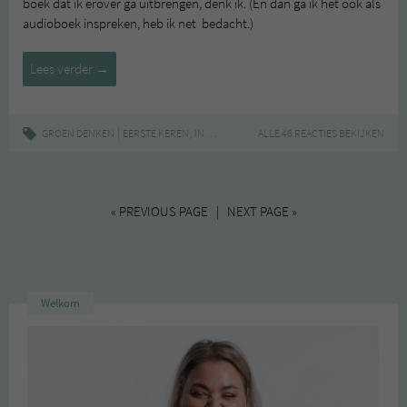
boek dat ik erover ga uitbrengen, denk ik. (En dan ga ik het ook als
audioboek inspreken, heb ik net bedacht.)
Eerste
Lees verder
→
Keren
Lijst
#2
|
,
,
GROEN DENKEN
EERSTE KEREN
INSPIRATIE
LIFESTYLE
ALLE 46 REACTIES BEKIJKEN
« PREVIOUS PAGE | NEXT PAGE »
Welkom