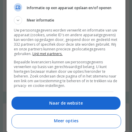
Informatie op een apparaat opslaan en/of openen
Meer informatie
Uw persoonsgegevens worden verwerkt en informatie van uw
apparaat (cookies, unieke ID's en andere apparaatgegevens)
kan worden opgeslagen door, geopend door en gedeeld met
332 partners of specifiek door deze site worden gebruikt. Wij
en onze partners kunnen precieze geolocatiegegevens
gebruiken.
Lijst met partners.
Bepaalde leveranciers kunnen uw persoonsgegevens
verwerken op basis van gerechtvaardigd belang. U kunt
hiertegen bezwaar maken door uw opties hieronder te
beheren. Zoek onderaan deze pagina of in het sitemenu naar
Budget recept: Linzensoep met kokosmelk
een link om uw toestemming te beheren of in te trekken via de
privacy- en cookie-instellingen.
Naar de website
Instagram Merel
Meer opties