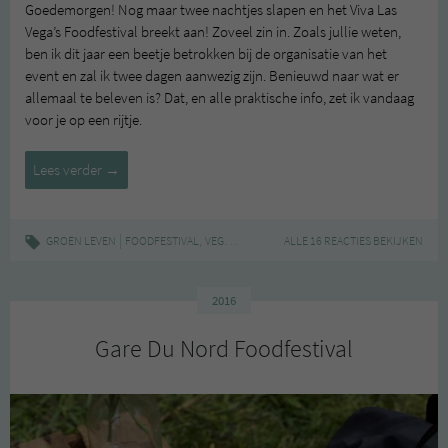
Goedemorgen! Nog maar twee nachtjes slapen en het Viva Las
Vega’s Foodfestival breekt aan! Zoveel zin in. Zoals jullie weten,
ben ik dit jaar een beetje betrokken bij de organisatie van het
event en zal ik twee dagen aanwezig zijn. Benieuwd naar wat er
allemaal te beleven is? Dat, en alle praktische info, zet ik vandaag
voor je op een rijtje.
Viva
Lees verder
→
Las
Vega’s
Foodfestival
|
,
,
GROEN LEVEN
FOODFESTIVAL
VEGAN
VIVA LAS VEGA'S
ALLE 16 REACTIES BEKIJKEN
–
inclusief
brunch!
2016
Gare Du Nord Foodfestival