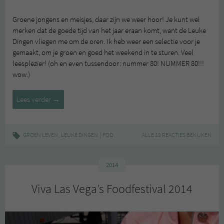
Groene jongens en meisjes, daar zijn we weer hoor! Je kunt wel
merken dat de goede tijd van het jaar eraan komt, want de Leuke
Dingen vliegen me om de oren. Ik heb weer een selectie voor je
gemaakt, om je groen en goed het weekend in te sturen. Veel
leesplezier! (oh en even tussendoor: nummer 80! NUMMER 80!!!
wow.)
Leuke
Lees verder
→
Dingen
#80
,
|
,
GROEN LEVEN
LEUKE DINGEN
FOODFESTIVAL
ALLE 18 REACTIES BEKIJKEN
LEUKE DINGEN
2014
Viva Las Vega’s Foodfestival 2014