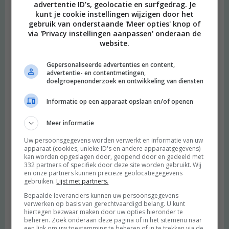
advertentie ID’s, geolocatie en surfgedrag. Je
kunt je cookie instellingen wijzigen door het
gebruik van onderstaande 'Meer opties' knop of
via 'Privacy instellingen aanpassen' onderaan de
website.
Gepersonaliseerde advertenties en content,
advertentie- en contentmetingen,
doelgroepenonderzoek en ontwikkeling van diensten
Informatie op een apparaat opslaan en/of openen
Meer informatie
Heimwee
Uw persoonsgegevens worden verwerkt en informatie van uw
apparaat (cookies, unieke ID's en andere apparaatgegevens)
kan worden opgeslagen door, geopend door en gedeeld met
332 partners of specifiek door deze site worden gebruikt. Wij
en onze partners kunnen precieze geolocatiegegevens
gebruiken.
Lijst met partners.
Bepaalde leveranciers kunnen uw persoonsgegevens
verwerken op basis van gerechtvaardigd belang. U kunt
hiertegen bezwaar maken door uw opties hieronder te
beheren. Zoek onderaan deze pagina of in het sitemenu naar
een link om uw toestemming te beheren of in te trekken via de