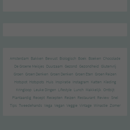
Amsterdam
Bakken
Bewust
Biologisch
Boek
Boeken
Chocolade
De Groene Meisjes
Duurzaam
Gezond
Gezondheid
Glutenvrij
Groen
Groen Denken
Groen Denken
Groen Eten
Groen Reizen
Hotspot
Hotspots
Huis
Inspiratie
Instagram
Katten
Kleding
Kringloop
Leuke Dingen
Lifestyle
Lunch
Makkelijk
Ontbijt
Plantaardig
Recept
Recepten
Reizen
Restaurant
Review
Snel
Tips
Tweedehands
Vega
Vegan
Veggie
Vintage
Winactie
Zomer