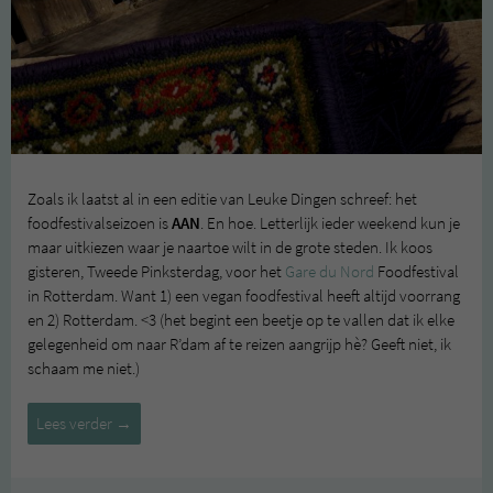
Zoals ik laatst al in een editie van Leuke Dingen schreef: het
foodfestivalseizoen is
AAN
. En hoe. Letterlijk ieder weekend kun je
maar uitkiezen waar je naartoe wilt in de grote steden. Ik koos
gisteren, Tweede Pinksterdag, voor het
Gare du Nord
Foodfestival
in Rotterdam. Want 1) een vegan foodfestival heeft altijd voorrang
en 2) Rotterdam. <3 (het begint een beetje op te vallen dat ik elke
gelegenheid om naar R’dam af te reizen aangrijp hè? Geeft niet, ik
schaam me niet.)
Gare
Lees verder
→
Du
Nord