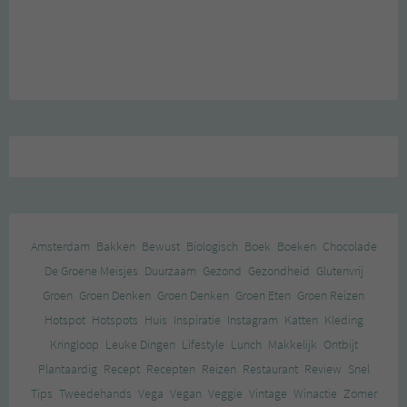
Amsterdam
Bakken
Bewust
Biologisch
Boek
Boeken
Chocolade
De Groene Meisjes
Duurzaam
Gezond
Gezondheid
Glutenvrij
Groen
Groen Denken
Groen Denken
Groen Eten
Groen Reizen
Hotspot
Hotspots
Huis
Inspiratie
Instagram
Katten
Kleding
Kringloop
Leuke Dingen
Lifestyle
Lunch
Makkelijk
Ontbijt
Plantaardig
Recept
Recepten
Reizen
Restaurant
Review
Snel
Tips
Tweedehands
Vega
Vegan
Veggie
Vintage
Winactie
Zomer