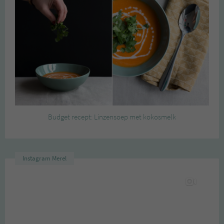
Budget recept: Linzensoep met kokosmelk
Instagram Merel