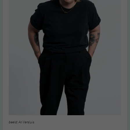
beeld: Ari Versluis