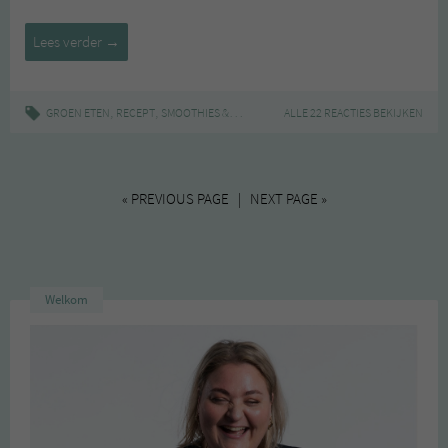
Homemade
Lees verder
→
Sugarfree
Icetea
,
,
|
,
,
GROEN ETEN
RECEPT
SMOOTHIES & JUICES
HOMEMADE
ALLE 22 REACTIES BEKIJKEN
ICETEA
KOKOSWATER
« PREVIOUS PAGE | NEXT PAGE »
Welkom