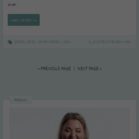
over.
Klup
Lees verder
→
Rotterdam
,
|
,
,
,
,
GROEN LEVEN
GROEN REIZEN
DENISE ROOBOL
ALLE 28 REACTIES BEKIJKEN
GROEN
HOTSPOT
KLUP
MUD
« PREVIOUS PAGE | NEXT PAGE »
Welkom