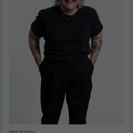
beeld: Ari Versluis