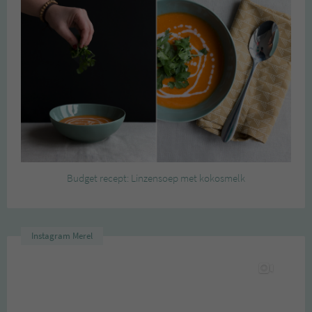
Budget recept: Linzensoep met kokosmelk
Instagram Merel