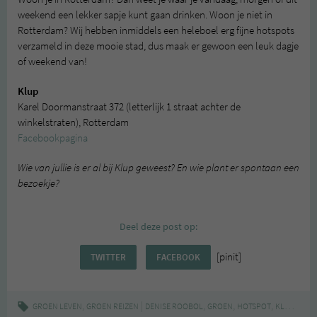
weekend een lekker sapje kunt gaan drinken. Woon je niet in
Rotterdam? Wij hebben inmiddels een heleboel erg fijne hotspots
verzameld in deze mooie stad, dus maak er gewoon een leuk dagje
of weekend van!
Klup
Karel Doormanstraat 372 (letterlijk 1 straat achter de
winkelstraten), Rotterdam
Facebookpagina
Wie van jullie is er al bij Klup geweest? En wie plant er spontaan een
bezoekje?
Deel deze post op:
[pinit]
TWITTER
FACEBOOK
,
|
,
,
,
,
GROEN LEVEN
GROEN REIZEN
DENISE ROOBOL
GROEN
HOTSPOT
KLUP
MUD