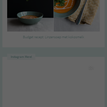
Budget recept: Linzensoep met kokosmelk
Instagram Merel