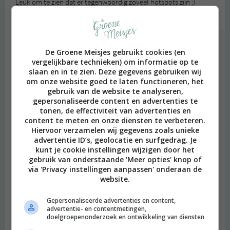
Leuk om te zien dat er tegenwoordig zoveel hotspots zijn :)
Beantwoorden
degroenemeisjes
schreef:
De Groene Meisjes gebruikt cookies (en
2015 OM
vergelijkbare technieken) om informatie op te
slaan en in te zien. Deze gegevens gebruiken wij
Jaaa Rotterdam is tof! en ik denk dat het ook heel veel leuker
om onze website goed te laten functioneren, het
is geworden de afgelopen jaren. De Foodhallen zijn in A’dam
gebruik van de website te analyseren,
he ;) De Markthal is in Roffa!
gepersonaliseerde content en advertenties te
tonen, de effectiviteit van advertenties en
Beantwoorden
content te meten en onze diensten te verbeteren.
Hiervoor verzamelen wij gegevens zoals unieke
advertentie ID’s, geolocatie en surfgedrag. Je
Lotte
schreef:
kunt je cookie instellingen wijzigen door het
2015 OM
gebruik van onderstaande 'Meer opties' knop of
via 'Privacy instellingen aanpassen' onderaan de
Haha oeps! Ik was net wakker;) de Markthal natuurlijk*
website.
Beantwoorden
Gepersonaliseerde advertenties en content,
advertentie- en contentmetingen,
degroenemeisjes
schreef:
doelgroepenonderzoek en ontwikkeling van diensten
2015 OM