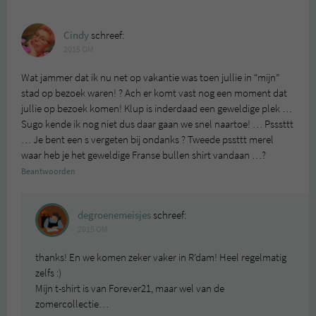
Cindy
schreef:
2015 OM
Wat jammer dat ik nu net op vakantie was toen jullie in “mijn”
stad op bezoek waren! ? Ach er komt vast nog een moment dat
jullie op bezoek komen! Klup is inderdaad een geweldige plek …
Sugo kende ik nog niet dus daar gaan we snel naartoe! … Psssttt
… Je bent een s vergeten bij ondanks ? Tweede pssttt merel
waar heb je het geweldige Franse bullen shirt vandaan …?
Beantwoorden
degroenemeisjes
schreef:
2015 OM
thanks! En we komen zeker vaker in R’dam! Heel regelmatig
zelfs :)
Mijn t-shirt is van Forever21, maar wel van de
zomercollectie…