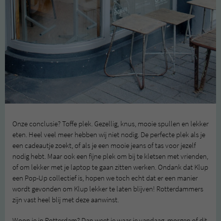
Onze conclusie? Toffe plek. Gezellig, knus, mooie spullen en lekker
eten. Heel veel meer hebben wij niet nodig. De perfecte plek als je
een cadeautje zoekt, of als je een mooie jeans of tas voor jezelf
nodig hebt. Maar ook een fijne plek om bij te kletsen met vrienden,
of om lekker met je laptop te gaan zitten werken. Ondank dat Klup
een Pop-Up collectief is, hopen we toch echt dat er een manier
wordt gevonden om Klup lekker te laten blijven! Rotterdammers
zijn vast heel blij met deze aanwinst.
Woon je in Rotterdam? Dan weet je waar je vandaag, morgen of dit