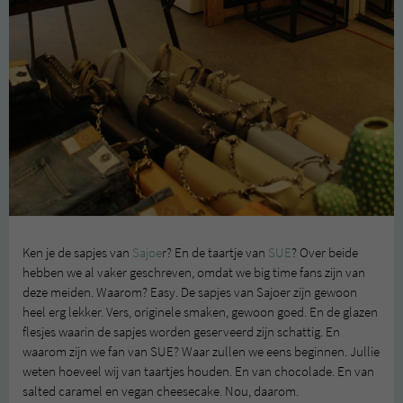
Ken je de sapjes van
Sajoe
r? En de taartje van
SUE
? Over beide
hebben we al vaker geschreven, omdat we big time fans zijn van
deze meiden. Waarom? Easy. De sapjes van Sajoer zijn gewoon
heel erg lekker. Vers, originele smaken, gewoon goed. En de glazen
flesjes waarin de sapjes worden geserveerd zijn schattig. En
waarom zijn we fan van SUE? Waar zullen we eens beginnen. Jullie
weten hoeveel wij van taartjes houden. En van chocolade. En van
salted caramel en vegan cheesecake. Nou, daarom.