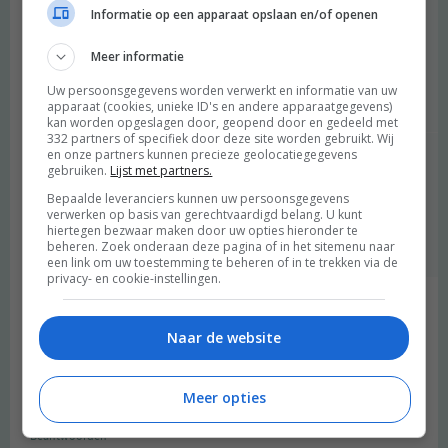
Informatie op een apparaat opslaan en/of openen
hihih ook leuk! :) Hoewel ik eerlijk moet zeggen dat ik
de Foodhallen in A’dam nog wel een tikkeltje leuker en
Meer informatie
gezelliger vind.
Uw persoonsgegevens worden verwerkt en informatie van uw
Beantwoorden
apparaat (cookies, unieke ID's en andere apparaatgegevens)
kan worden opgeslagen door, geopend door en gedeeld met
332 partners of specifiek door deze site worden gebruikt. Wij
en onze partners kunnen precieze geolocatiegegevens
Nilab
schreef:
gebruiken.
Lijst met partners.
2015 OM
Bepaalde leveranciers kunnen uw persoonsgegevens
verwerken op basis van gerechtvaardigd belang. U kunt
De Fenixloodsen in Rotterdam zijn dan ook veeel
hiertegen bezwaar maken door uw opties hieronder te
knusser en Foodhal-like dan de Markthal is. :-)
beheren. Zoek onderaan deze pagina of in het sitemenu naar
een link om uw toestemming te beheren of in te trekken via de
privacy- en cookie-instellingen.
Danielle
schreef:
2015 OM
Naar de website
Ik moet toch ook echt eens naar Rotterdam.. op de een of
andere manier ga ik eigenlijk nooit dus moet binnenkort toch
Meer opties
maar eens een dagje inplannen!
Beantwoorden