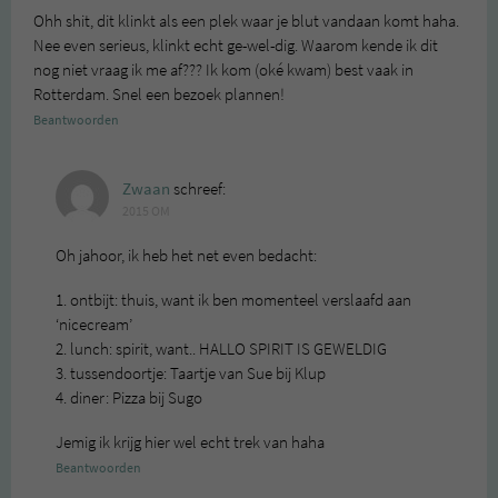
Ohh shit, dit klinkt als een plek waar je blut vandaan komt haha.
Nee even serieus, klinkt echt ge-wel-dig. Waarom kende ik dit
nog niet vraag ik me af??? Ik kom (oké kwam) best vaak in
Rotterdam. Snel een bezoek plannen!
Beantwoorden
Zwaan
schreef:
2015 OM
Oh jahoor, ik heb het net even bedacht:
1. ontbijt: thuis, want ik ben momenteel verslaafd aan
‘nicecream’
2. lunch: spirit, want.. HALLO SPIRIT IS GEWELDIG
3. tussendoortje: Taartje van Sue bij Klup
4. diner: Pizza bij Sugo
Jemig ik krijg hier wel echt trek van haha
Beantwoorden