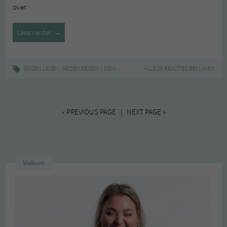
over.
Klup
Lees verder
→
Rotterdam
,
|
,
,
,
,
GROEN LEVEN
GROEN REIZEN
DENISE ROOBOL
ALLE 28 REACTIES BEKIJKEN
GROEN
HOTSPOT
KLUP
MUD
« PREVIOUS PAGE | NEXT PAGE »
Welkom