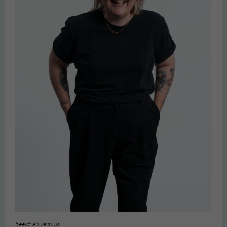
beeld: Ari Versluis