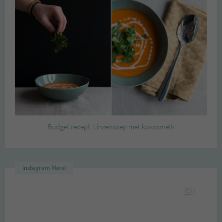
Budget recept: Linzensoep met kokosmelk
Instagram Merel