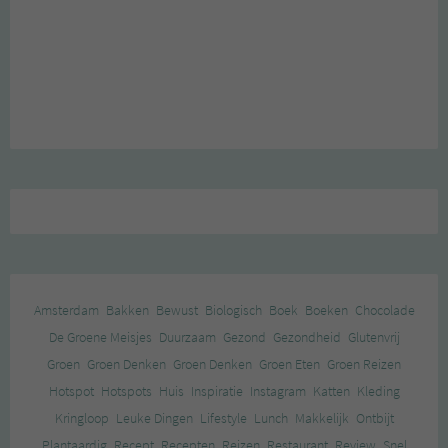
Amsterdam
Bakken
Bewust
Biologisch
Boek
Boeken
Chocolade
De Groene Meisjes
Duurzaam
Gezond
Gezondheid
Glutenvrij
Groen
Groen Denken
Groen Denken
Groen Eten
Groen Reizen
Hotspot
Hotspots
Huis
Inspiratie
Instagram
Katten
Kleding
Kringloop
Leuke Dingen
Lifestyle
Lunch
Makkelijk
Ontbijt
Plantaardig
Recept
Recepten
Reizen
Restaurant
Review
Snel