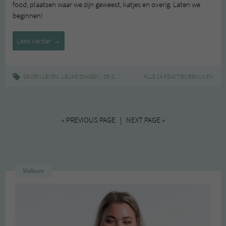
food, plaatsen waar we zijn geweest, katjes en overig. Laten we
beginnen!
De
Lees verder
→
Groene
Meisjes
op
,
|
,
,
,
GROEN LEVEN
LEUKE DINGEN
DE GROENE MEISJES
ALLE 14 REACTIES BEKIJKEN
FOTO'S
GROEN ETEN
HAR
Instagram
#45
« PREVIOUS PAGE | NEXT PAGE »
Welkom