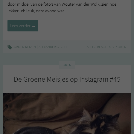
door middel van de foto’s van Wouter van der Wolk, zien hoe
lekker.. eh leuk, deze avond was.
Vegan
Lees verder
→
Pop-
Up
diner
|
,
,
,
GROEN REIZEN
ALEXANDER GERSHBERG
CONSCIOUS HOTEL
ALLE 8 REACTIES BEKIJKEN
DINER
GROEN ET
2014
De Groene Meisjes op Instagram #45