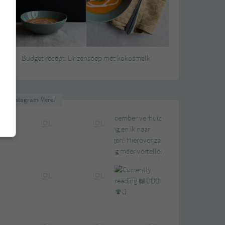
Budget recept: Linzensoep met kokosmelk
Instagram Merel