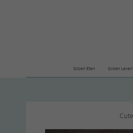
Groen Eten
Groen Leven
Receptenindex
Stijl
Producten
Huis
Leuke ding
Cute