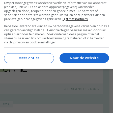
Uw persoonsgegevens worden verwerkt en informatie van uw apparaat
(cookies, unieke ID's en andere apparaatgegevens) kan worden
opgeslagen door, geopend door en gedeeld met 332 partners of
specifiek door deze site worden gebruikt. Wij en onze partners kunnen
precieze geolocatiegegevens gebruiken.
Lijst met partners.
Bepaalde leveranciers kunnen uw persoonsgegevens verwerken op basis
van gerechtvaardigd belang. U kunt hiertegen bezwaar maken door uw
opties hieronder te beheren. Zoek onderaan deze pagina of in het
sitemenu naar een link om uw toestemming te beheren of in te trekken
via de privacy- en cookie-instellingen.
Meer opties
Naar de website
ALLE 10 REACTIES BEKIJKEN
2012