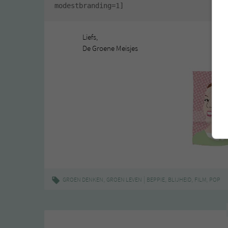
modestbranding=1]
Liefs,
De Groene Meisjes
,
|
,
,
,
GROEN DENKEN
GROEN LEVEN
BEPPIE
BLIJHEID
FILM
POP