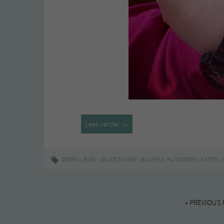
Een
Lees verder
→
nieuw
huisgenootje!
,
|
,
,
,
GROEN LEVEN
LEUKE DINGEN
BLIJHEID
HUISDIEREN
KATTEN
« PREVIOUS 