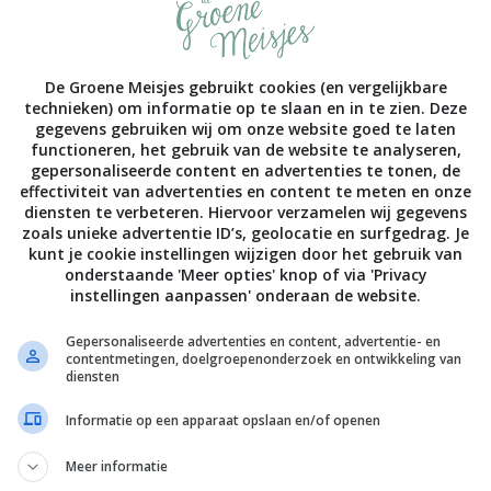
De Groene Meisjes gebruikt cookies (en vergelijkbare
ereld. (op de foto hierboven gaapt Pop, dus ze is
technieken) om informatie op te slaan en in te zien. Deze
gegevens gebruiken wij om onze website goed te laten
functioneren, het gebruik van de website te analyseren,
gepersonaliseerde content en advertenties te tonen, de
effectiviteit van advertenties en content te meten en onze
diensten te verbeteren. Hiervoor verzamelen wij gegevens
zoals unieke advertentie ID’s, geolocatie en surfgedrag. Je
kunt je cookie instellingen wijzigen door het gebruik van
ALLE 15 REACTIES BEKIJKEN
onderstaande 'Meer opties' knop of via 'Privacy
instellingen aanpassen' onderaan de website.
2012
Gepersonaliseerde advertenties en content, advertentie- en
contentmetingen, doelgroepenonderzoek en ontwikkeling van
De Groene Meisjes
diensten
Informatie op een apparaat opslaan en/of openen
Meer informatie
h?v=ATYenmppz8A rel=0 fs=1 autohide=1 