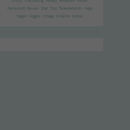
Ontbijt
Plantaardig
Recept
Recepten
Reizen
Restaurant
Review
Snel
Tips
Tweedehands
Vega
Vegan
Veggie
Vintage
Winactie
Zomer