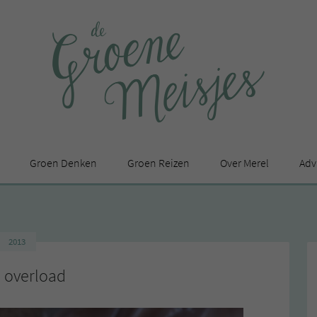
Groen Denken
Groen Reizen
Over Merel
Adv
In de media
Privacy Statement
2013
en
 overload