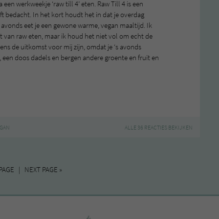
een werkweekje ‘raw till 4’ eten. Raw Till 4 is een
t bedacht. In het kort houdt het in dat je overdag
‘s avonds eet je een gewone warme, vegan maaltijd. Ik
gt van raw eten, maar ik houd het niet vol om echt de
ens de uitkomst voor mij zijn, omdat je ‘s avonds
 een doos dadels en bergen andere groente en fruit en
GAN
ALLE 36 REACTIES BEKIJKEN
PAGE | NEXT PAGE »