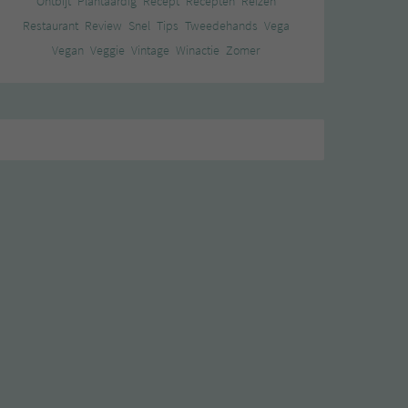
Ontbijt
Plantaardig
Recept
Recepten
Reizen
Restaurant
Review
Snel
Tips
Tweedehands
Vega
Vegan
Veggie
Vintage
Winactie
Zomer