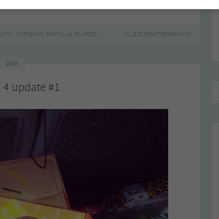
,
,
,
,
LTHY
INSTAGRAM
RAW TILL 4
RAWFOOD
VEGAN
ALLE 25 REACTIES BEKIJKEN
2013
l 4 update #1