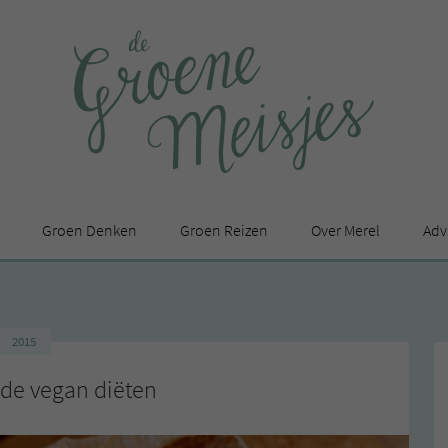
Groen Denken
Groen Reizen
Over Merel
Adv
In de media
Privacy Statement
2015
en
nde vegan diëten