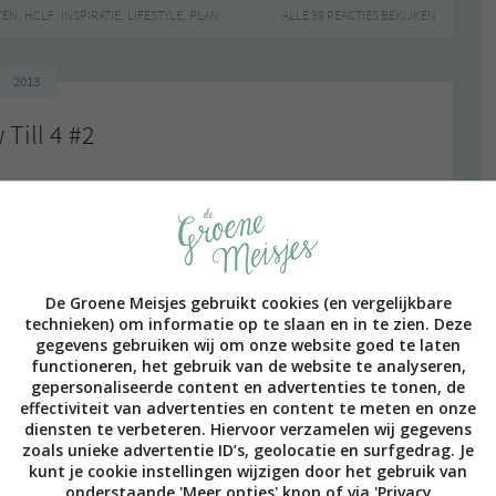
,
,
,
,
,
,
,
,
TEN
HCLF
INSPIRATIE
LIFESTYLE
PLANTAARDIG
RAUW
ALLE 39 REACTIES BEKIJKEN
RAW
RAW TILL 4
VEGAN
2013
 Till 4 #2
De Groene Meisjes gebruikt cookies (en vergelijkbare
technieken) om informatie op te slaan en in te zien. Deze
gegevens gebruiken wij om onze website goed te laten
functioneren, het gebruik van de website te analyseren,
gepersonaliseerde content en advertenties te tonen, de
effectiviteit van advertenties en content te meten en onze
diensten te verbeteren. Hiervoor verzamelen wij gegevens
zoals unieke advertentie ID’s, geolocatie en surfgedrag. Je
kunt je cookie instellingen wijzigen door het gebruik van
onderstaande 'Meer opties' knop of via 'Privacy