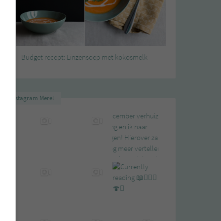
Budget recept: Linzensoep met kokosmelk
Instagram Merel