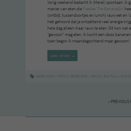
Vorig weekend bedacht ik (Merel) spontaan: ik ga 
manier van eten die
Freelee The BananaGirl
heef
(ontbijt, tussendoortjes en lunch) rauw eet en 
heb gehoord dat je ontzettend veel energie krij
hele dag alleen maar rauw te eten. Dit kon wel e
“gewoon” mag eten. Ik kocht een doos bananen,
toen begon ik maandagochtend maar gewoon!
Raw
Lees verder
→
Till
4
update
|
,
,
,
,
GROEN ETEN
FOTO'S
GROEN ETEN
HEALTH
RAW TILL 4
RAWVE
#1
« PREVIOUS 