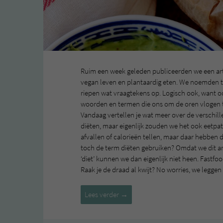
Ruim een week geleden publiceerden we een arti
vegan leven en plantaardig eten. We noemden t
riepen wat vraagtekens op. Logisch ook, want 
woorden en termen die ons om de oren vlogen t
Vandaag vertellen je wat meer over de verschill
diëten, maar eigenlijk zouden we het ook eetp
afvallen of calorieën tellen, maar daar hebbe
toch de term diëten gebruiken? Omdat we dit a
‘diet’ kunnen we dan eigenlijk niet heen. Fastf
Raak je de draad al kwijt? No worries, we leggen 
Verschillende
Lees verder
→
vegan
diëten