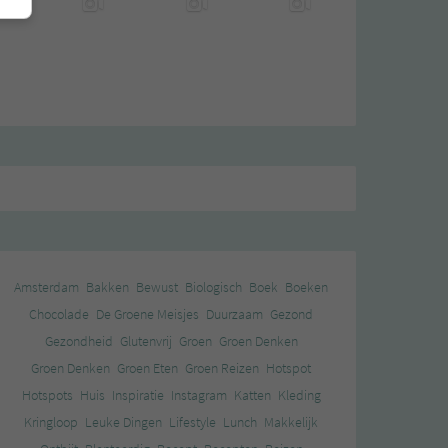
Amsterdam
Bakken
Bewust
Biologisch
Boek
Boeken
Chocolade
De Groene Meisjes
Duurzaam
Gezond
Gezondheid
Glutenvrij
Groen
Groen Denken
Groen Denken
Groen Eten
Groen Reizen
Hotspot
Hotspots
Huis
Inspiratie
Instagram
Katten
Kleding
Kringloop
Leuke Dingen
Lifestyle
Lunch
Makkelijk