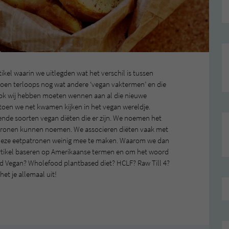
kel waarin we uitlegden wat het verschil is tussen
oen terloops nog wat andere ‘vegan vaktermen’ en die
ook wij hebben moeten wennen aan al die nieuwe
oen we net kwamen kijken in het vegan wereldje.
ende soorten vegan diëten die er zijn. We noemen het
atronen kunnen noemen. We associeren diëten vaak met
n deze eetpatronen weinig mee te maken. Waarom we dan
rtikel baseren op Amerikaanse termen en om het woord
ood Vegan? Wholefood plantbased diet? HCLF? Raw Till 4?
het je allemaal uit!