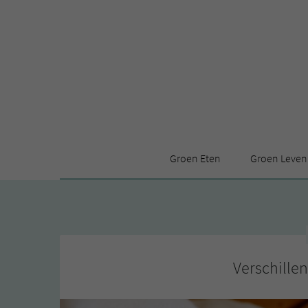
Groen Eten
Groen Leven
Receptenindex
Stijl
Producten
Huis
Leuke ding
Verschille