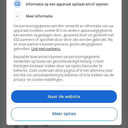
Informatie op een apparaat opslaan en/of openen
geertruurzaam
schreef:
Meer informatie
2016 OM
Uw persoonsgegevens worden verwerkt en informatie van uw
O, dat kookboek MOET ik hebben!
apparaat (cookies, unieke ID's en andere apparaatgegevens)
Toen wij in Newe York waren in november waren we van plan om
kan worden opgeslagen door, geopend door en gedeeld met
332 partners of specifiek door deze site worden gebruikt. Wij
bij by Chloe te gaan eten, maar er stond een rij tot buiten aan de
en onze partners kunnen precieze geolocatiegegevens
hoek. Ik had een snelle telling gemaakt en kwam aan zeker 50
gebruiken.
Lijst met partners.
wachtenden vóór ons, dus we zijn maar ergens anders gaan
Bepaalde leveranciers kunnen uw persoonsgegevens
eten…
verwerken op basis van gerechtvaardigd belang. U kunt
hiertegen bezwaar maken door uw opties hieronder te
Beantwoorden
beheren. Zoek onderaan deze pagina of in het sitemenu naar
een link om uw toestemming te beheren of in te trekken via de
privacy- en cookie-instellingen.
degroenemeisjes
schreef:
2016 OM
Naar de website
Oeee dat is jammer, want het is echt zo de moeite waard!
Beantwoorden
Meer opties
Ju
schreef: