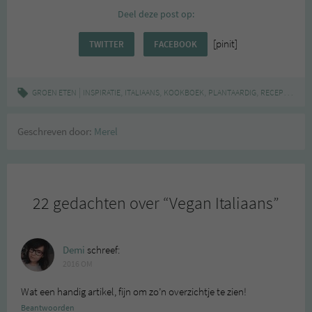
Deel deze post op:
[pinit]
TWITTER
FACEBOOK
|
,
,
,
,
,
GROEN ETEN
INSPIRATIE
ITALIAANS
KOOKBOEK
PLANTAARDIG
RECEPTEN
TI
Geschreven door:
Merel
22 gedachten over “
Vegan Italiaans
”
Demi
schreef:
2016 OM
Wat een handig artikel, fijn om zo’n overzichtje te zien!
Beantwoorden