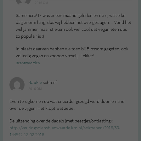
2016 OM
Same here! Ik was er een maand geleden en de rij was elke
dag enorm lang, dus wij hebben het overgeslagen… Vond het
wel jammer, maar stiekem ook wel cool dat vegan eten dus
zo populair is :)
In plaats daarvan hebben we toen bij Blossom gegeten, ook
volledig vegan en zooooo vreselijk lekker!
Beantwoorden
Baukje
schreef:
2016 OM
Even terugkomen op wat er eerder gezegd werd door iemand
over de vijgen: Het klopt wat ze zei.
De uitzending over de dadels (met beestjes/ontlasting):
http://keuringsdienstvanwaarde.kro.nl/seizoenen/2016/30-
144542-18-02-2016