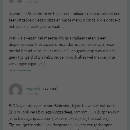
2016 OM
Ik woon in Stockholm en hier is een Italiaans restaurant met een
zeer uitgebreid vegan pizza en pasta menu :) Sinds ik die ontdekt
heb eet ik er echt veel te vaak…
Wat ik als vegan het meeste mis qua Italiaans eten is een
diepvriespizza. Niet zozeer omdat die nou zo lekker zijn, maar
omdat het altijd zo lekker makkelijk en goedkoop was als je ff
geen tijd, geld of zin hebt. Verder vind ik alles wel makkelijk te
vervangen eigenlijk :)
Beantwoorden
veganfem
schreef:
2019 OM
BIO Vegan pizzapesto van Bioinside, bij de biowinkel natuurlijk.
Er is nu ook vers biovegan pizzadeeg, mmmm… In Zutphen kun
je nu bioveganpizza eten [lekker makkelijk, bij het station].
Tip: courgette spirelli ipv deegwaren, lekkere zongedroogde