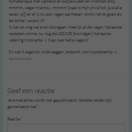
tomatensaus met cashews en pizzakruiden en knoflook erbij
mmmm, vegan tiramisu ,mmmm [waar is mijn privé kok [a.s=alle
sexes ;-p]] en er is nu ook vegan parmesan. stinkt net zo goed als
de ‘echte’ variant ;-P.
Ik kan zo nog wel even doorgaan. Heerlijk al die vegan Italiaanse
recepten online, nu nog die 100/100 [bio/vegan] Italiaanse
catering/ristorante :-). Ciao ciao bella vegans!
En wat ik eigenlijk wilde zeggen, bedankt voor kookboektip :-)…
Beantwoorden
Geef een reactie
Je e-mailadres wordt niet gepubliceerd.
Vereiste velden zijn
gemarkeerd met
*
Reactie
*