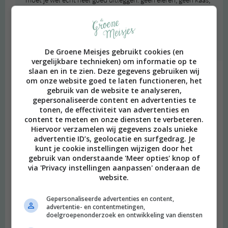
geen zuivel… Maar goed, nogmaals, een pizza zonder kaas en
met gegrilde groenten of een droge pasta met tomatensaus
kan élke Italiaans kok voor je bereiden ;)
Beantwoorden
De Groene Meisjes gebruikt cookies (en
vergelijkbare technieken) om informatie op te
slaan en in te zien. Deze gegevens gebruiken wij
Nele
schreef:
om onze website goed te laten functioneren, het
2016 OM
gebruik van de website te analyseren,
gepersonaliseerde content en advertenties te
Mijn pinterest draait overuren :-)! Nu nog tijd vinden om al dat
tonen, de effectiviteit van advertenties en
lekkers klaar te maken ;-).
content te meten en onze diensten te verbeteren.
Hiervoor verzamelen wij gegevens zoals unieke
Beantwoorden
advertentie ID’s, geolocatie en surfgedrag. Je
kunt je cookie instellingen wijzigen door het
gebruik van onderstaande 'Meer opties' knop of
gerhilde maakt
schreef:
via 'Privacy instellingen aanpassen' onderaan de
2016 OM
website.
Nu heb ik zin in pasta en ik ben nog niet eens uit mijn bed
Gepersonaliseerde advertenties en content,
geraakt. :-)
advertentie- en contentmetingen,
doelgroepenonderzoek en ontwikkeling van diensten
Beantwoorden