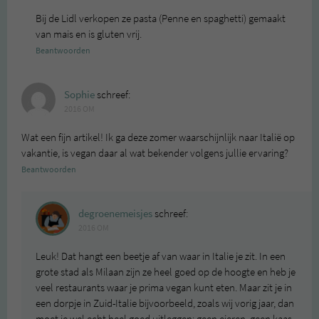
Bij de Lidl verkopen ze pasta (Penne en spaghetti) gemaakt
van mais en is gluten vrij.
Beantwoorden
Sophie
schreef:
2016 OM
Wat een fijn artikel! Ik ga deze zomer waarschijnlijk naar Italië op
vakantie, is vegan daar al wat bekender volgens jullie ervaring?
Beantwoorden
degroenemeisjes
schreef:
2016 OM
Leuk! Dat hangt een beetje af van waar in Italie je zit. In een
grote stad als Milaan zijn ze heel goed op de hoogte en heb je
veel restaurants waar je prima vegan kunt eten. Maar zit je in
een dorpje in Zuid-Italie bijvoorbeeld, zoals wij vorig jaar, dan
moet je wel echt heel goed uitleggen: geen eieren, geen kaas,