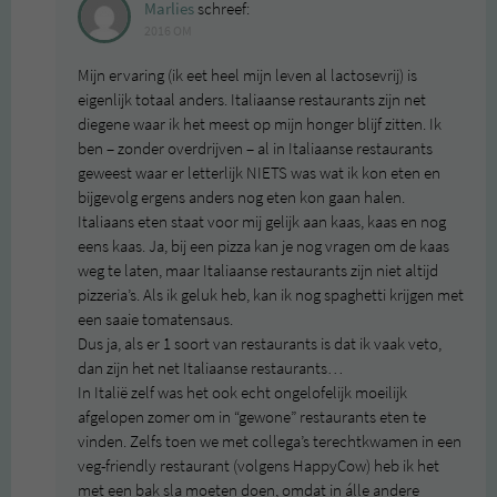
Marlies
schreef:
2016 OM
Mijn ervaring (ik eet heel mijn leven al lactosevrij) is
eigenlijk totaal anders. Italiaanse restaurants zijn net
diegene waar ik het meest op mijn honger blijf zitten. Ik
ben – zonder overdrijven – al in Italiaanse restaurants
geweest waar er letterlijk NIETS was wat ik kon eten en
bijgevolg ergens anders nog eten kon gaan halen.
Italiaans eten staat voor mij gelijk aan kaas, kaas en nog
eens kaas. Ja, bij een pizza kan je nog vragen om de kaas
weg te laten, maar Italiaanse restaurants zijn niet altijd
pizzeria’s. Als ik geluk heb, kan ik nog spaghetti krijgen met
een saaie tomatensaus.
Dus ja, als er 1 soort van restaurants is dat ik vaak veto,
dan zijn het net Italiaanse restaurants…
In Italië zelf was het ook echt ongelofelijk moeilijk
afgelopen zomer om in “gewone” restaurants eten te
vinden. Zelfs toen we met collega’s terechtkwamen in een
veg-friendly restaurant (volgens HappyCow) heb ik het
met een bak sla moeten doen, omdat in álle andere