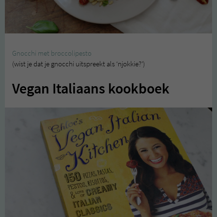
Gnocchi met broccolipesto
(wist je dat je gnocchi uitspreekt als ‘njokkie?’)
Vegan Italiaans kookboek