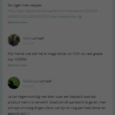
De vijgen met wespjes:
http://keuringsdienstvanwaarde.kro.nl/seizoenen/2016/30-
144542-18-02-2016/40-41513-de-vleesetende-vijg
Beantwoorden
Melle
schreef:
2016 OM
Mijn hemel wat ziet het er mega lekker uit <3 En zo veel goede
tips. HOERA!
Beantwoorden
frédérique
schreef:
2016 OM
Je kan tegenwoordig veel eten waar een bepaald speciaal
product niet in is verwerkt. Goed om dit aandacht te geven, men
schrapt onnodig dingen die er wel zijn en nog een heel lekker en
gezond ook! ;)