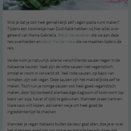
Wist je dat je ook heel gemakkelijk zelf vegan pasta kunt maken?
Tijdens een kookreisje naar Zuid-Italië hebben wij hier alles over
geleerd van Mama Gabriella.
Bekijk de recepten
die we aan deze
reis overhielden en
bekijk hier de video
die we maakten tijdens de
reis.
Verder kom je natuurlijk allerlei verschillende sauzen tegen in de
Italiaanse keuken. Vaak zijn de witte sauzen niet veganistisch,
omdat er room in verwerkt zit. Veel rode sauzen, op basis van
tomaten, zijn wél vegan. Deze sauzen zijn het makkelijkste zelf te
maken. Toch kun je romige sauzen ook heel goed veganistisch
maken, door bijvoorbeeld plantaardige slagroom of kookroom (op
basis van soja, haver of rijst) te gebruiken. Wanneer je een kant-en-
klare saus wilt kopen, adviseren we je om heel goed de
ingrediëntenlijst te checken.
Wanneer je vegan Italiaans buiten de deur gaat eten, doe je er over
het algemeen goed aan om nog even extra te benadrukken dat