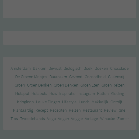
Amsterdam
Bakken
Bewust
Biologisch
Boek
Boeken
Chocolade
De Groene Meisjes
Duurzaam
Gezond
Gezondheid
Glutenvrij
Groen
Groen Denken
Groen Denken
Groen Eten
Groen Reizen
Hotspot
Hotspots
Huis
Inspiratie
Instagram
Katten
Kleding
Kringloop
Leuke Dingen
Lifestyle
Lunch
Makkelijk
Ontbijt
Plantaardig
Recept
Recepten
Reizen
Restaurant
Review
Snel
Tips
Tweedehands
Vega
Vegan
Veggie
Vintage
Winactie
Zomer