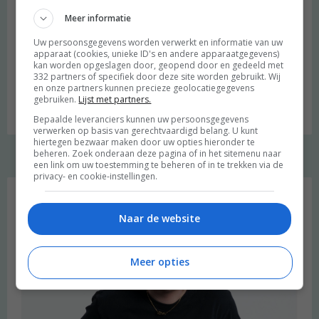
Site
Meer informatie
Mijn naam, e-mail en site opslaan in deze browser voor de
Uw persoonsgegevens worden verwerkt en informatie van uw
volgende keer wanneer ik een reactie plaats.
apparaat (cookies, unieke ID's en andere apparaatgegevens)
kan worden opgeslagen door, geopend door en gedeeld met
332 partners of specifiek door deze site worden gebruikt. Wij
en onze partners kunnen precieze geolocatiegegevens
gebruiken.
Lijst met partners.
Bepaalde leveranciers kunnen uw persoonsgegevens
verwerken op basis van gerechtvaardigd belang. U kunt
hiertegen bezwaar maken door uw opties hieronder te
beheren. Zoek onderaan deze pagina of in het sitemenu naar
een link om uw toestemming te beheren of in te trekken via de
privacy- en cookie-instellingen.
Welkom
Naar de website
Meer opties