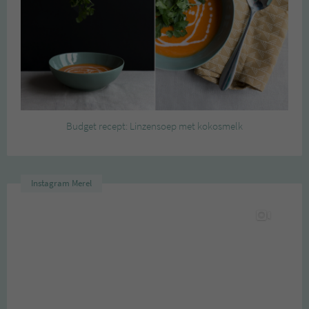
Budget recept: Linzensoep met kokosmelk
Instagram Merel