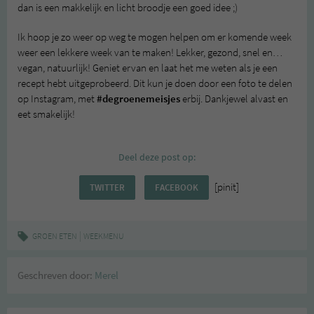
dan is een makkelijk en licht broodje een goed idee ;)
Ik hoop je zo weer op weg te mogen helpen om er komende week
weer een lekkere week van te maken! Lekker, gezond, snel en…
vegan, natuurlijk! Geniet ervan en laat het me weten als je een
recept hebt uitgeprobeerd. Dit kun je doen door een foto te delen
op Instagram, met
#degroenemeisjes
erbij. Dankjewel alvast en
eet smakelijk!
Deel deze post op:
[pinit]
TWITTER
FACEBOOK
|
GROEN ETEN
WEEKMENU
Geschreven door:
Merel