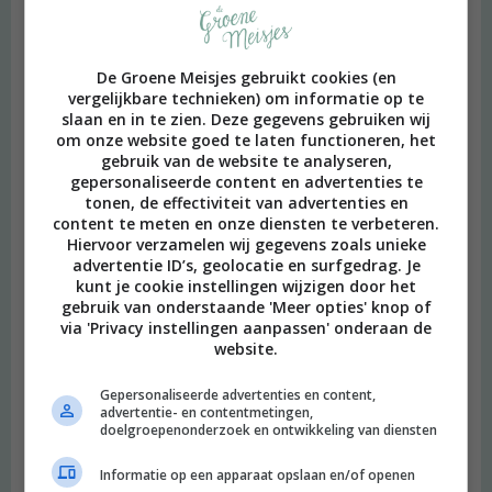
Geef een reactie
De Groene Meisjes gebruikt cookies (en
Je e-mailadres wordt niet gepubliceerd.
Vereiste velden zijn
vergelijkbare technieken) om informatie op te
slaan en in te zien. Deze gegevens gebruiken wij
gemarkeerd met
*
om onze website goed te laten functioneren, het
gebruik van de website te analyseren,
Reactie
*
gepersonaliseerde content en advertenties te
tonen, de effectiviteit van advertenties en
content te meten en onze diensten te verbeteren.
Hiervoor verzamelen wij gegevens zoals unieke
advertentie ID’s, geolocatie en surfgedrag. Je
kunt je cookie instellingen wijzigen door het
gebruik van onderstaande 'Meer opties' knop of
via 'Privacy instellingen aanpassen' onderaan de
website.
Gepersonaliseerde advertenties en content,
Naam
*
advertentie- en contentmetingen,
doelgroepenonderzoek en ontwikkeling van diensten
E-mail
*
Informatie op een apparaat opslaan en/of openen