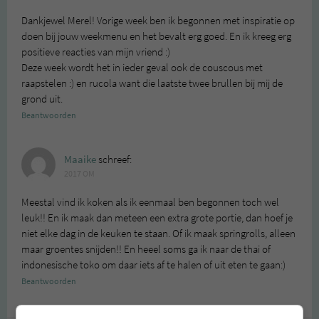
Dankjewel Merel! Vorige week ben ik begonnen met inspiratie op
doen bij jouw weekmenu en het bevalt erg goed. En ik kreeg erg
positieve reacties van mijn vriend :)
Deze week wordt het in ieder geval ook de couscous met
raapstelen :) en rucola want die laatste twee brullen bij mij de
grond uit.
Beantwoorden
Maaike
schreef:
2017 OM
Meestal vind ik koken als ik eenmaal ben begonnen toch wel
leuk!! En ik maak dan meteen een extra grote portie, dan hoef je
niet elke dag in de keuken te staan. Of ik maak springrolls, alleen
maar groentes snijden!! En heeel soms ga ik naar de thai of
indonesische toko om daar iets af te halen of uit eten te gaan:)
Beantwoorden