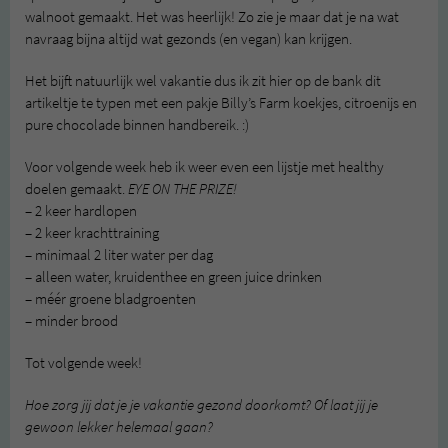
walnoot gemaakt. Het was heerlijk! Zo zie je maar dat je na wat
navraag bijna altijd wat gezonds (en vegan) kan krijgen.
Het bijft natuurlijk wel vakantie dus ik zit hier op de bank dit
artikeltje te typen met een pakje Billy’s Farm koekjes, citroenijs en
pure chocolade binnen handbereik. :)
Voor volgende week heb ik weer even een lijstje met healthy
doelen gemaakt.
EYE ON THE PRIZE!
– 2 keer hardlopen
– 2 keer krachttraining
– minimaal 2 liter water per dag
– alleen water, kruidenthee en green juice drinken
– méér groene bladgroenten
– minder brood
Tot volgende week!
Hoe zorg jij dat je je vakantie gezond doorkomt? Of laat jij je
gewoon lekker helemaal gaan?