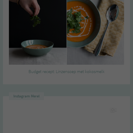
Budget recept: Linzensoep met kokosmelk
Instagram Merel