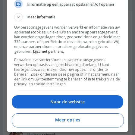
Beantwoorden
Informatie op een apparaat opslaan en/of openen
Meer informatie
Anne
schreef:
2013 OM
Uw persoonsgegevens worden verwerkt en informatie van uw
apparaat (cookies, unieke ID's en andere apparaatgegevens)
kan worden opgeslagen door, geopend door en gedeeld met
Ja hoor, je gaat goed! ;-) Ik heb afgelopen week ook flinke
332 partners of specifiek door deze site worden gebruikt. Wij
spierpijn gehad omdat ik ineens had bedacht dat ik wel 8km kon
en onze partners kunnen precieze geolocatiegegevens
gebruiken.
Lijst met partners.
rennen (mijn max was lange tijd 6km). Maar toch was het heerlijk,
haha. Vind het altijd zo leuk en inspirerend om deze posts te
Bepaalde leveranciers kunnen uw persoonsgegevens
verwerken op basis van gerechtvaardigd belang. U kunt
lezen! Zet ‘m op!
hiertegen bezwaar maken door uw opties hieronder te
Beantwoorden
beheren. Zoek onderaan deze pagina of in het sitemenu naar
een link om uw toestemming te beheren of in te trekken via de
privacy- en cookie-instellingen.
degroenemeisjes
schreef:
2013 OM
Naar de website
Fijn om te horen!
Beantwoorden
Meer opties
Melissa
schreef: