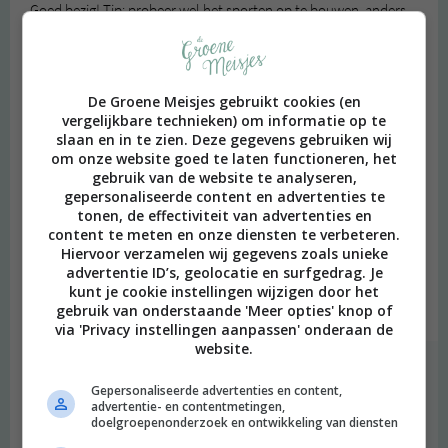
Goed bezig! Tip: probeer wel het sporten op te bouwen, anders
verzuren je spieren en krijg je……… spierpijn!
Beantwoorden
De Groene Meisjes gebruikt cookies (en
sharon victoria
schreef:
vergelijkbare technieken) om informatie op te
2013 OM
slaan en in te zien. Deze gegevens gebruiken wij
om onze website goed te laten functioneren, het
Super bezig! Je maaltijden zien er echt zo lekker uit! :o
gebruik van de website te analyseren,
gepersonaliseerde content en advertenties te
En dat je niet helemaal op schema ligt qua sport is oké, als je
tonen, de effectiviteit van advertenties en
lichaam rust nodig heeft moet je dat geven. Zo voorkom je dat
content te meten en onze diensten te verbeteren.
het misgaat. En het gaat erom dat je doorgaat en niet na een
Hiervoor verzamelen wij gegevens zoals unieke
zware training uitrust en opgeeft.
advertentie ID’s, geolocatie en surfgedrag. Je
Je mag supertrots zijn op jezelf hoor :)
kunt je cookie instellingen wijzigen door het
gebruik van onderstaande 'Meer opties' knop of
Beantwoorden
via 'Privacy instellingen aanpassen' onderaan de
website.
degroenemeisjes
schreef:
Gepersonaliseerde advertenties en content,
2013 OM
advertentie- en contentmetingen,
doelgroepenonderzoek en ontwikkeling van diensten
Dankjewel :)