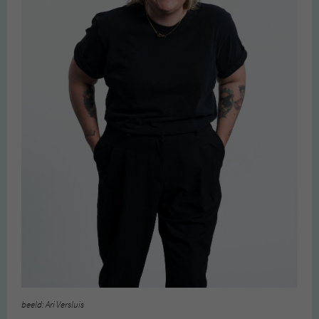
beeld: Ari Versluis