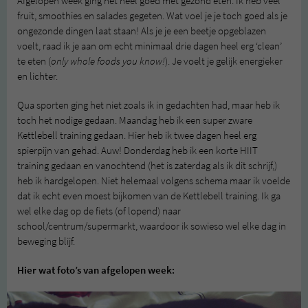
Afgelopen week ging het heel goed met gezond eten. Ik heb veel
fruit, smoothies en salades gegeten. Wat voel je je toch goed als je
ongezonde dingen laat staan! Als je je een beetje opgeblazen
voelt, raad ik je aan om echt minimaal drie dagen heel erg ‘clean’
te eten (
only whole foods you know!
). Je voelt je gelijk energieker
en lichter.
Qua sporten ging het niet zoals ik in gedachten had, maar heb ik
toch het nodige gedaan. Maandag heb ik een super zware
Kettlebell training gedaan. Hier heb ik twee dagen heel erg
spierpijn van gehad. Auw! Donderdag heb ik een korte HIIT
training gedaan en vanochtend (het is zaterdag als ik dit schrijf,)
heb ik hardgelopen. Niet helemaal volgens schema maar ik voelde
dat ik echt even moest bijkomen van de Kettlebell training. Ik ga
wel elke dag op de fiets (of lopend) naar
school/centrum/supermarkt, waardoor ik sowieso wel elke dag in
beweging blijf.
Hier wat foto’s van afgelopen week: