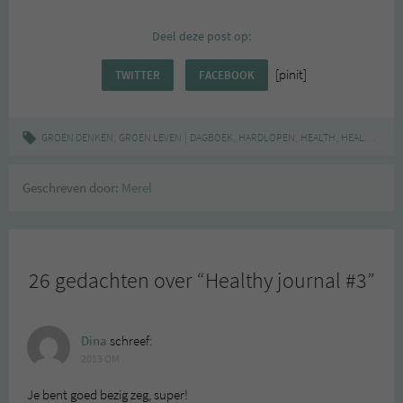
Deel deze post op:
[pinit]
TWITTER
FACEBOOK
,
|
,
,
,
,
GROEN DENKEN
GROEN LEVEN
DAGBOEK
HARDLOPEN
HEALTH
HEALTHY
JO
Geschreven door:
Merel
26 gedachten over “
Healthy journal #3
”
Dina
schreef:
2013 OM
Je bent goed bezig zeg, super!