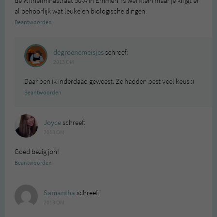
de Wilhelminastraat 50-A in Emmen. Is wel klein maar je krijgt er
al behoorlijk wat leuke en biologische dingen.
Beantwoorden
degroenemeisjes
schreef:
2013 OM
Daar ben ik inderdaad geweest. Ze hadden best veel keus :)
Beantwoorden
Joyce
schreef:
2013 OM
Goed bezig joh!
Beantwoorden
Samantha
schreef:
2013 OM