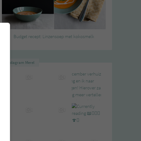
Budget recept: Linzensoep met kokosmelk
Instagram Merel