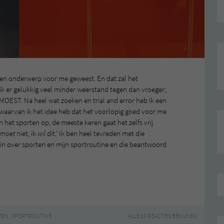
l een onderwerp voor me geweest. En dat zal het
 ik er gelukkig veel minder weerstand tegen dan vroeger;
 MOEST. Na heel wat zoeken en trial and error heb ik een
 waarvan ik het idee heb dat het voorlopig goed voor me
 het sporten op, de meeste keren gaat het zelfs vrij
moet
niet, ik
wil
dit.’ Ik ben heel tevreden met die
 in over sporten en mijn sportroutine en die beantwoord
,
TEN
SPORTROUTINE
ALLE 10 REACTIES BEKIJKEN