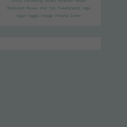
Ontbijt
Plantaardig
Recept
Recepten
Reizen
Restaurant
Review
Snel
Tips
Tweedehands
Vega
Vegan
Veggie
Vintage
Winactie
Zomer