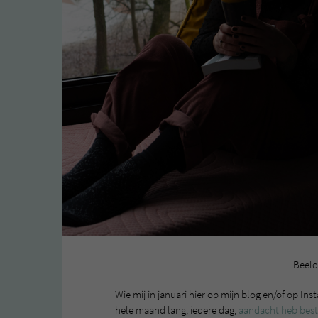
Beeld
Wie mij in januari hier op mijn blog en/of op Ins
hele maand lang, iedere dag,
aandacht heb best