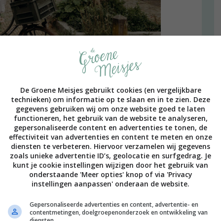
. Mijn ervaringen ermee zijn niet per se positief.
De Groene Meisjes gebruikt cookies (en vergelijkbare
 ook eens sporten, net als iedereen’) of het was een
technieken) om informatie op te slaan en in te zien. Deze
s we gaan het er even af sporten’) en nooit was het écht
gegevens gebruiken wij om onze website goed te laten
functioneren, het gebruik van de website te analyseren,
l was dat ik moest behalen door te sporten. Dat doel
gepersonaliseerde content en advertenties te tonen, de
werkt niet heel motiverend. Inmiddels heb ik geleerd om
effectiviteit van advertenties en content te meten en onze
lichaam bewegen’ – zoals ik het tegenwoordig liever noem
diensten te verbeteren. Hiervoor verzamelen wij gegevens
zoals unieke advertentie ID’s, geolocatie en surfgedrag. Je
kunt je cookie instellingen wijzigen door het gebruik van
onderstaande 'Meer opties' knop of via 'Privacy
instellingen aanpassen' onderaan de website.
Gepersonaliseerde advertenties en content, advertentie- en
ALLE 11 REACTIES BEKIJKEN
contentmetingen, doelgroepenonderzoek en ontwikkeling van
diensten