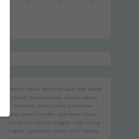
Amsterdam
Bakken
Bewust
Biologisch
Boek
Boeken
Chocolade
De Groene Meisjes
Duurzaam
Gezond
Gezondheid
Glutenvrij
Groen
Groen Denken
Groen Denken
Groen Eten
Groen Reizen
Hotspot
Hotspots
Huis
Inspiratie
Instagram
Katten
Kleding
Kringloop
Leuke Dingen
Lifestyle
Lunch
Makkelijk