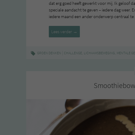
dat erg goed heeft gewerkt voor mij. Ik geloof d
speciale aandacht te geven – iedere dag weer. 
iedere maand een ander onderwerp centraal te
Lichaamsbeweging
Lees verder
→
in
februari
|
,
,
GROEN DENKEN
CHALLENGE
LICHAAMSBEWEGING
MENTALE G
Smoothiebowl 