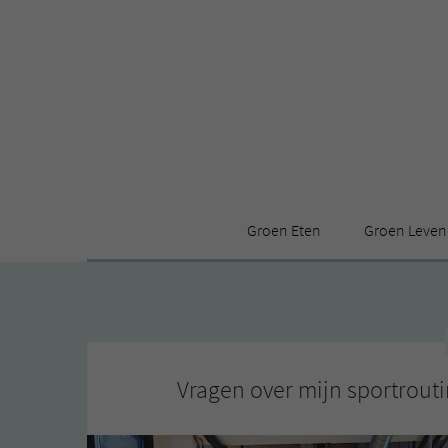
Groen Eten
Groen Leven
Receptenindex
Stijl
Producten
Huis
Leuke ding
Vragen over mijn sportrou