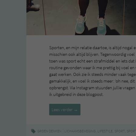
Sporten, en mijn relatie daartoe, is altijd noga
misschien ook altijd blijven. Tegenwoordig voel
toen was sport echt een strafmiddel en iets dat
routine gevonden waar ik me prettig bij voel en
gaat werken. Ook zie ik steeds minder vaak tegen
gemakkelijk, en voel ik steeds meer: ‘oh nee, dit
opbrengst. Via Instagram stuurden jullie vragen
ik uitgebreid in deze blogpost.
Vragen
Lees verder
→
over
mijn
sportroutine
|
,
,
,
GROEN DENKEN
LICHAAMSBEWEGING
LIFESTYLE
SPORT
SPOR