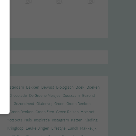
Amsterdam
Bakken
Bewust
Biologisch
Boek
Boeken
Chocolade
De Groene Meisjes
Duurzaam
Gezond
Gezondheid
Glutenvrij
Groen
Groen Denken
Groen Denken
Groen Eten
Groen Reizen
Hotspot
Hotspots
Huis
Inspiratie
Instagram
Katten
Kleding
Kringloop
Leuke Dingen
Lifestyle
Lunch
Makkelijk