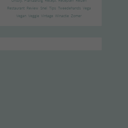
Ontbijt
Plantaardig
Recept
Recepten
Reizen
Restaurant
Review
Snel
Tips
Tweedehands
Vega
Vegan
Veggie
Vintage
Winactie
Zomer