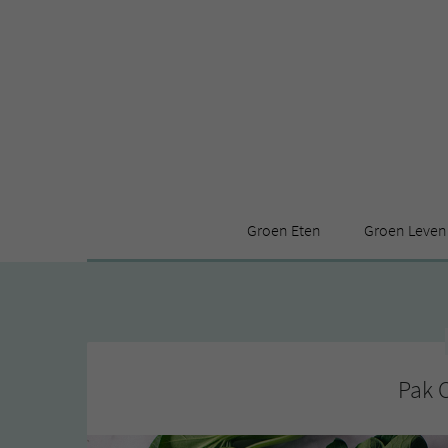
Groen Eten
Groen Leven
Receptenindex
Stijl
Producten
Huis
Leuke ding
Pak 