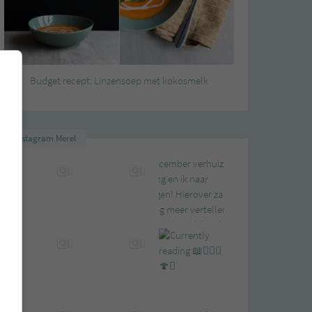
Budget recept: Linzensoep met kokosmelk
Instagram Merel