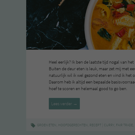
Heel eerlijk? Ik ben de laatste tijd nogal van he
Buiten de deur eten is leuk, maar zet mij met e
natuurlijk wil ik wel gezond eten en vind ik het 
Daarom heb ik altijd een bepaalde basisvoorraa
hoef te scoren en helemaal good to go ben.
Curry
Lees verder
→
met
fair
trade
,
,
|
,
,
GROEN ETEN
HOOFDGERECHTEN
RECEPT
CURRY
FAIR TRADE
rijstnoedels