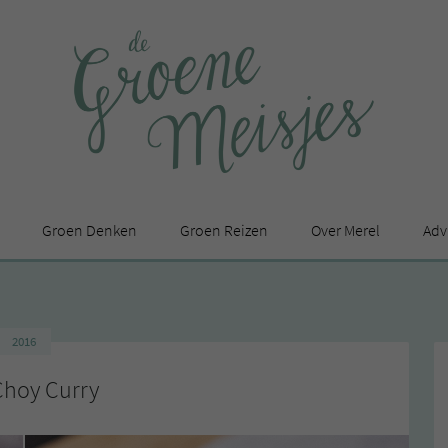
Groen Denken
Groen Reizen
Over Merel
Adv
In de media
Privacy Statement
2016
en
Choy Curry