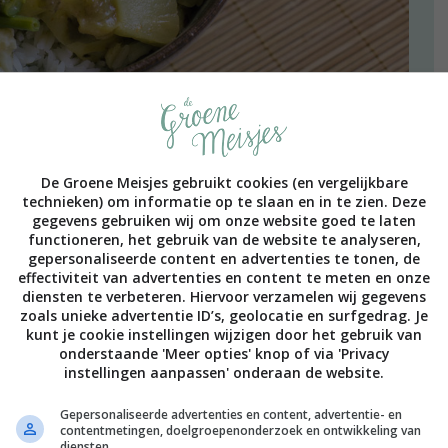
aken! Vandaag deel ik mijn simpele go-to recept dat ik
De Groene Meisjes gebruikt cookies (en vergelijkbare
oken. Deze curry zet je binnen 30 minuten op tafel.
technieken) om informatie op te slaan en in te zien. Deze
tijtelijk uit maar de smaak is geweldig. Rode chilipasta,
gegevens gebruiken wij om onze website goed te laten
 jum!
functioneren, het gebruik van de website te analyseren,
gepersonaliseerde content en advertenties te tonen, de
effectiviteit van advertenties en content te meten en onze
diensten te verbeteren. Hiervoor verzamelen wij gegevens
zoals unieke advertentie ID’s, geolocatie en surfgedrag. Je
kunt je cookie instellingen wijzigen door het gebruik van
onderstaande 'Meer opties' knop of via 'Privacy
,
,
,
,
,
,
KOOL
CURRY
GEZOND
INDIAAS
MAKKELIJK
SNEL
ALLE 19 REACTIES BEKIJKEN
VEGAN
instellingen aanpassen' onderaan de website.
Gepersonaliseerde advertenties en content, advertentie- en
2016
contentmetingen, doelgroepenonderzoek en ontwikkeling van
diensten