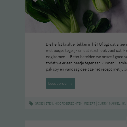
Die herfst knalt er lekker in hè? Of ligt dat al
met bosjes tegelijk en dat ik zelf ook voel dat 
nog komen… Beter bereiden we onszelf goed vo
zodat we er een beetje tegenaan kunnen! Jamie 
pak soy en vandaag deelt ze het recept met julli
Pak
Lees verder
→
Choy
Curry
,
,
|
,
,
GROEN ETEN
HOOFDGERECHTEN
RECEPT
CURRY
MAKKELIJK