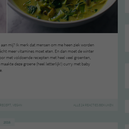
leen aan mij? Ik merk dat mensen om me heen ziek worden
ik écht meer vitamines moet eten. En dan moet de winter
or met voldoende recepten met heel veel groenten,
maakte deze groene (heel letterlijk!) curry met baby
e.
,
RECEPT
VEGAN
ALLE 24 REACTIES BEKIJKEN
2016