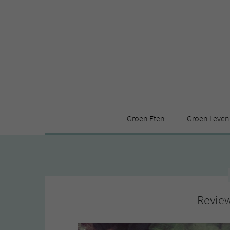
Groen Eten
Groen Leven
Receptenindex
Stijl
Producten
Huis
Leuke ding
Review