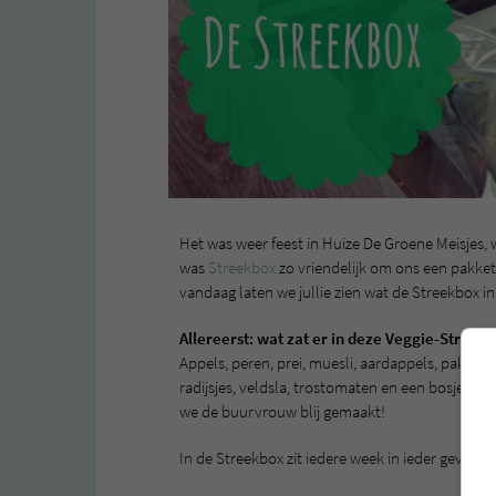
Het was weer feest in Huize De Groene Meisjes,
was
Streekbox
zo vriendelijk om ons een pakket 
vandaag laten we jullie zien wat de Streekbox 
Allereerst: wat zat er in deze Veggie-Streek
Appels, peren, prei, muesli, aardappels, paksoy,
radijsjes, veldsla, trostomaten en een bosje k
we de buurvrouw blij gemaakt!
In de Streekbox zit iedere week in ieder geval: