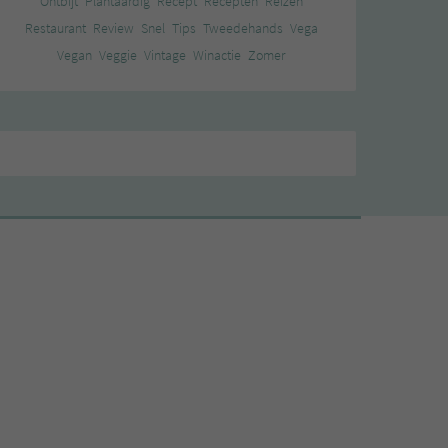
Ontbijt
Plantaardig
Recept
Recepten
Reizen
Restaurant
Review
Snel
Tips
Tweedehands
Vega
Vegan
Veggie
Vintage
Winactie
Zomer