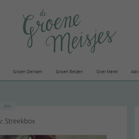
Groen Denken
Groen Reizen
Over Merel
Adv
In de media
Privacy Statement
2013
en
: Streekbox