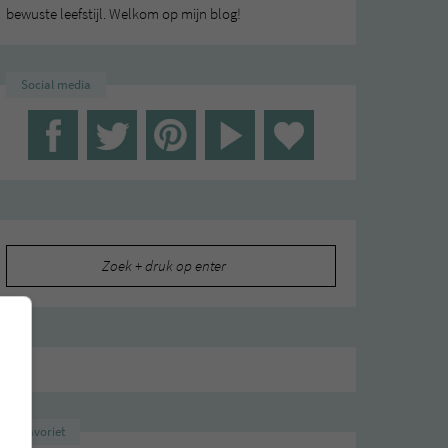
bewuste leefstijl. Welkom op mijn blog!
Social media
Zoeken
naar:
Favoriet