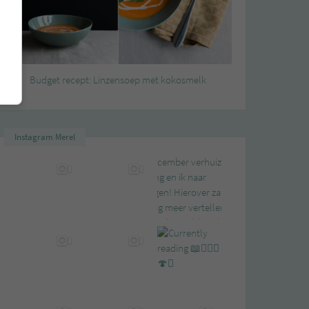
Budget recept: Linzensoep met kokosmelk
Instagram Merel