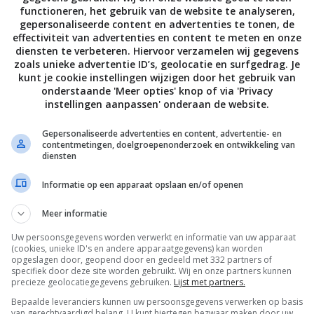
n
functioneren, het gebruik van de website te analyseren,
gepersonaliseerde content en advertenties te tonen, de
effectiviteit van advertenties en content te meten en onze
diensten te verbeteren. Hiervoor verzamelen wij gegevens
zoals unieke advertentie ID’s, geolocatie en surfgedrag. Je
kunt je cookie instellingen wijzigen door het gebruik van
onderstaande 'Meer opties' knop of via 'Privacy
instellingen aanpassen' onderaan de website.
Gepersonaliseerde advertenties en content, advertentie- en
contentmetingen, doelgroepenonderzoek en ontwikkeling van
,
,
,
,
OKAAL
LUXE
STREEKBOX
THUISBEZORGD
VEGGIE
ALLE 20 REACTIES BEKIJKEN
diensten
Informatie op een apparaat opslaan en/of openen
PAGE | NEXT PAGE »
Meer informatie
Uw persoonsgegevens worden verwerkt en informatie van uw apparaat
(cookies, unieke ID's en andere apparaatgegevens) kan worden
opgeslagen door, geopend door en gedeeld met 332 partners of
specifiek door deze site worden gebruikt. Wij en onze partners kunnen
precieze geolocatiegegevens gebruiken.
Lijst met partners.
Bepaalde leveranciers kunnen uw persoonsgegevens verwerken op basis
van gerechtvaardigd belang. U kunt hiertegen bezwaar maken door uw