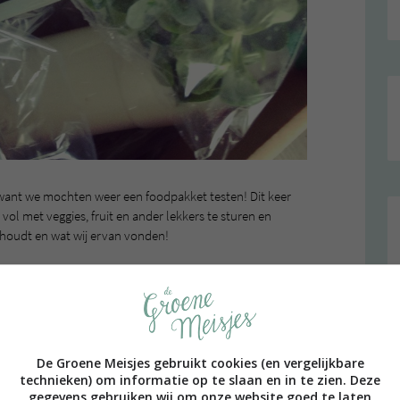
 want we mochten weer een foodpakket testen! Dit keer
vol met veggies, fruit en ander lekkers te sturen en
inhoudt en wat wij ervan vonden!
box?
 bio le Perron vloerbrood, creme fraiche, yoghurt, gele
ervel. Met de creme fraiche en de boerenyoghurt hebben
De Groene Meisjes gebruikt cookies (en vergelijkbare
technieken) om informatie op te slaan en in te zien. Deze
gegevens gebruiken wij om onze website goed te laten