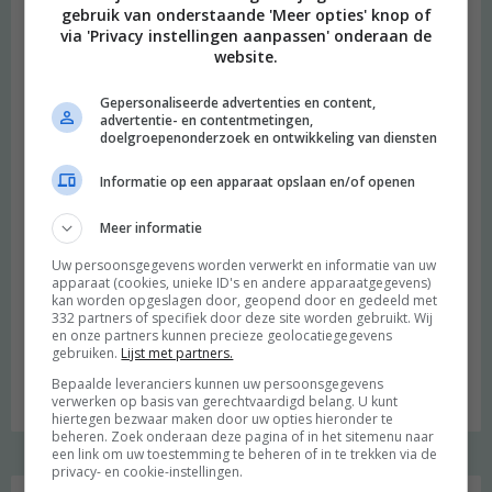
gebruik van onderstaande 'Meer opties' knop of
via 'Privacy instellingen aanpassen' onderaan de
website.
Gepersonaliseerde advertenties en content,
advertentie- en contentmetingen,
doelgroepenonderzoek en ontwikkeling van diensten
Informatie op een apparaat opslaan en/of openen
Meer informatie
Uw persoonsgegevens worden verwerkt en informatie van uw
apparaat (cookies, unieke ID's en andere apparaatgegevens)
kan worden opgeslagen door, geopend door en gedeeld met
beeld: Ari Versluis
332 partners of specifiek door deze site worden gebruikt. Wij
en onze partners kunnen precieze geolocatiegegevens
Hi, ik ben Merel! Ik neem je graag mee in mijn persoonlijke
gebruiken.
Lijst met partners.
onderzoek naar een duurzame en meer bewuste leefstijl.
Bepaalde leveranciers kunnen uw persoonsgegevens
Welkom op mijn blog!
verwerken op basis van gerechtvaardigd belang. U kunt
hiertegen bezwaar maken door uw opties hieronder te
beheren. Zoek onderaan deze pagina of in het sitemenu naar
een link om uw toestemming te beheren of in te trekken via de
privacy- en cookie-instellingen.
Social media