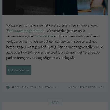
Vorige week schreven we het eerste artikel in een nieuwe reeks:
‘
Een duurzame garderobe
.’ We vertelden je over onze
samenwerking met
Yolande Avé
– stijlcoach en kledingadviseur.
Vorige week schreven we dat een stijladvies misschien wel het
beste cadeau is dat je jezelf kunt geven en vandaag vertellen we je
alles over hoe zo’n advies dan werkt. Wij gingen met Yolande op
pad en brengen vandaag uitgebreid verslag uit.
Hoe
Lees verder
→
werkt
een
stijladvies?
,
|
,
,
,
,
,
GROEN LEVEN
STIJL
DUURZAAM
GARDEROBE
ALLE 144 REACTIES BEKIJKEN
KLEDING
MODE
STIJLADVIES
Y
–
Een
duurzame
2016
garderobe