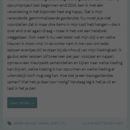
opruimproject ben begonnen eind 2014, ben ik met één
verandering in het bijzonder heel erg happy. Dat is mijn
veranderde, geminimaliseerde garderobe. Nu moet je je niet
voorstellen dat ik maar drie items in mijn kast heb hangen – die ik
over and over again draag – maar ik heb wel een heleboel
weggedaan. Ook weet ik nu veel beter wat mijn stijl is en welke
kleuren ik mooi vind. In de winter nam ik me voor om ieder
seizoen eventjes stil te staan bij de inhoud van mijn kledingkast. Ik
ga dus ieder seizoen (of twee keer per jaar: voorjaar en najaar)
opnieuw een kleurpalet samenstellen en kijken naar welke kleding
kan blijven, welke kleding ik kan opruimen en welke kleding er
uiteindelijk toch nog weg kan. Hoe stel je een basisgarderobe
samen? Wat heb je daarvoor nodig? Vandaag leg ik het je uit en
laat ik het je zien.
Hoe
Lees verder
→
stel
je
een
,
,
|
,
,
GROEN DENKEN
GROEN LEVEN
STIJL
BASISGARDEROBE
ALLE 83 REACTIES BEKIJKEN
GARDEROBE
MINIMAL
basisgarderobe