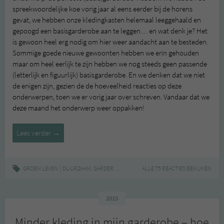
spreekwoordelijke koe vorig jaar al eens eerder bij de horens
gevat, we hebben onze kledingkasten helemaal leeggehaald en
gepoogd een basisgarderobe aan te leggen… en wat denk je? Het
is gewoon heel erg nodig om hier weer aandacht aan te besteden.
Sommige goede nieuwe gewoonten hebben we erin gehouden
maar om heel eerlijk te zijn hebben we nog steeds geen passende
(letterlijk en figuurlijk) basisgarderobe. En we denken dat we niet
de enigen zijn, gezien de de hoeveelheid reacties op deze
onderwerpen, toen we er vorig jaar over schreven. Vandaar dat we
deze maand het onderwerp weer oppakken!
Een
Lees verder
→
duurzame
garderobe
#1
|
,
,
,
,
,
GROEN LEVEN
DUURZAAM
GARDEROBE
INSPIRATIE
ALLE 75 REACTIES BEKIJKEN
KLEDING
LIFESTYLE
MOD
2015
Minder kleding in mijn garderobe – hoe