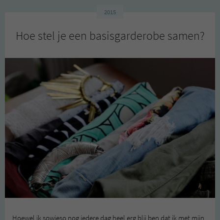
–
hoe
2015
bevalt
Hoe stel je een basisgarderobe samen?
dat?
Hoewel ik sowieso nog iedere dag heel erg blij ben dat ik met mijn