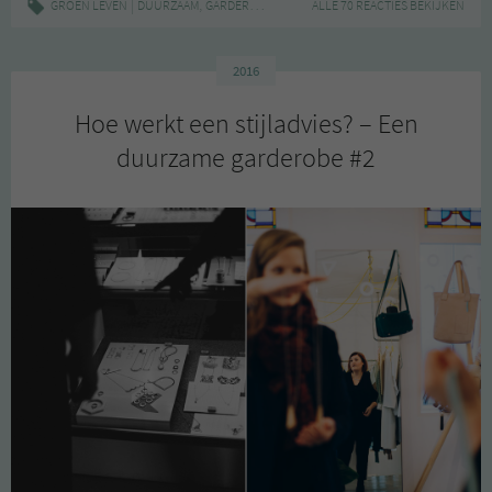
|
,
,
,
,
GROEN LEVEN
DUURZAAM
GARDEROBE
GROEN DENKEN
ALLE 70 REACTIES BEKIJKEN
INSPIRATIE
KLEDING
–
Je
persoonlijke
2016
stijl
Hoe werkt een stijladvies? – Een
vinden
duurzame garderobe #2