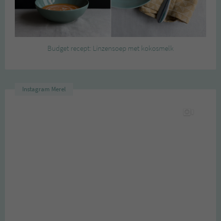
Budget recept: Linzensoep met kokosmelk
Instagram Merel