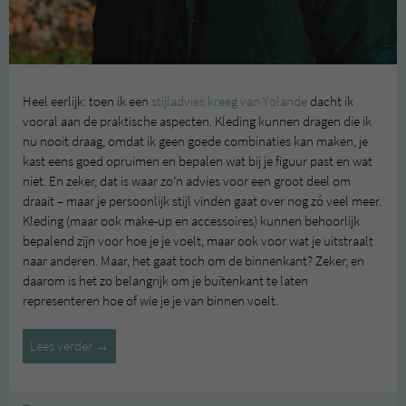
Heel eerlijk: toen ik een
stijladvies kreeg van Yolande
dacht ik
vooral aan de praktische aspecten. Kleding kunnen dragen die ik
nu nooit draag, omdat ik geen goede combinaties kan maken, je
kast eens goed opruimen en bepalen wat bij je figuur past en wat
niet. En zeker, dat is waar zo’n advies voor een groot deel om
draait – maar je persoonlijk stijl vinden gaat over nog zó veel meer.
Kleding (maar ook make-up en accessoires) kunnen behoorlijk
bepalend zijn voor hoe je je voelt, maar ook voor wat je uitstraalt
naar anderen. Maar, het gaat toch om de binnenkant? Zeker, en
daarom is het zo belangrijk om je buitenkant te laten
representeren hoe of wie je je van binnen voelt.
Een
Lees verder
→
duurzame
garderobe
#3