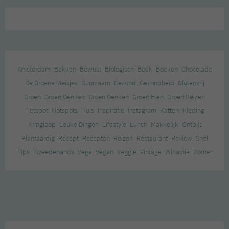
Amsterdam
Bakken
Bewust
Biologisch
Boek
Boeken
Chocolade
De Groene Meisjes
Duurzaam
Gezond
Gezondheid
Glutenvrij
Groen
Groen Denken
Groen Denken
Groen Eten
Groen Reizen
Hotspot
Hotspots
Huis
Inspiratie
Instagram
Katten
Kleding
Kringloop
Leuke Dingen
Lifestyle
Lunch
Makkelijk
Ontbijt
Plantaardig
Recept
Recepten
Reizen
Restaurant
Review
Snel
Tips
Tweedehands
Vega
Vegan
Veggie
Vintage
Winactie
Zomer