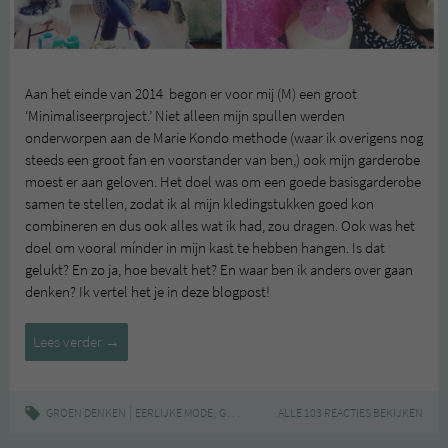
Aan het einde van 2014 begon er voor mij (M) een groot
‘Minimaliseerproject.’ Niet alleen mijn spullen werden
onderworpen aan de Marie Kondo methode (waar ik overigens nog
steeds een groot fan en voorstander van ben,) ook mijn garderobe
moest er aan geloven. Het doel was om een goede basisgarderobe
samen te stellen, zodat ik al mijn kledingstukken goed kon
combineren en dus ook alles wat ik had, zou dragen. Ook was het
doel om vooral mínder in mijn kast te hebben hangen. Is dat
gelukt? En zo ja, hoe bevalt het? En waar ben ik anders over gaan
denken? Ik vertel het je in deze blogpost!
Minder
Lees verder
→
kleding
in
mijn
|
,
,
,
,
GROEN DENKEN
EERLIJKE MODE
GARDEROBE
ALLE 103 REACTIES BEKIJKEN
INSPIRATIE
LIFESTYLE
MINDER 
garderobe