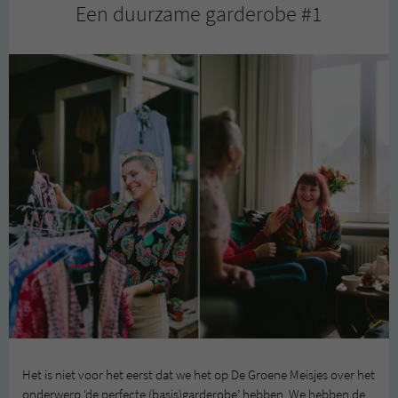
Een duurzame garderobe #1
#2
Het is niet voor het eerst dat we het op De Groene Meisjes over het
onderwerp ‘de perfecte (basis)garderobe’ hebben. We hebben de