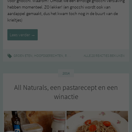
voor gnocchi. Waarom? Omdat we een ernstige gnocchi verslaving
hebben momenteel. ZO lekker! (en gnocchi wordt ook van
aardappel gemaakt, dus het kwam toch nog in de buurt van de
krieltjes)
Portobello’s
Lees verder
→
en
gnocchi
in
,
,
|
,
,
,
GROEN ETEN
HOOFDGERECHTEN
RECEPT
CHAMPIGNONS
ALLE 28 REACTIES BEKIJKEN
GNOCCHI
KOKEN
romige
saus
2014
All Naturals, een pastarecept en een
winactie