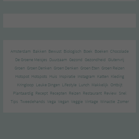
Amsterdam
Bakken
Bewust
Biologisch
Boek
Boeken
Chocolade
De Groene Meisjes
Duurzaam
Gezond
Gezondheid
Glutenvrij
Groen
Groen Denken
Groen Denken
Groen Eten
Groen Reizen
Hotspot
Hotspots
Huis
Inspiratie
Instagram
Katten
Kleding
Kringloop
Leuke Dingen
Lifestyle
Lunch
Makkelijk
Ontbijt
Plantaardig
Recept
Recepten
Reizen
Restaurant
Review
Snel
Tips
Tweedehands
Vega
Vegan
Veggie
Vintage
Winactie
Zomer