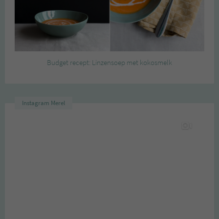
Budget recept: Linzensoep met kokosmelk
Instagram Merel