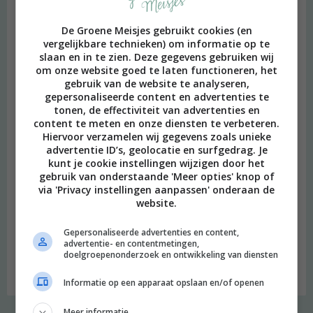
De Groene Meisjes gebruikt cookies (en
vergelijkbare technieken) om informatie op te
slaan en in te zien. Deze gegevens gebruiken wij
om onze website goed te laten functioneren, het
gebruik van de website te analyseren,
gepersonaliseerde content en advertenties te
tonen, de effectiviteit van advertenties en
content te meten en onze diensten te verbeteren.
Hiervoor verzamelen wij gegevens zoals unieke
advertentie ID’s, geolocatie en surfgedrag. Je
kunt je cookie instellingen wijzigen door het
gebruik van onderstaande 'Meer opties' knop of
via 'Privacy instellingen aanpassen' onderaan de
website.
beeld: Ari Versluis
Gepersonaliseerde advertenties en content,
Hi, ik ben Merel! Ik neem je graag mee in mijn persoonlijke
advertentie- en contentmetingen,
doelgroepenonderzoek en ontwikkeling van diensten
onderzoek naar een duurzame en meer bewuste leefstijl.
Welkom op mijn blog!
Informatie op een apparaat opslaan en/of openen
Meer informatie