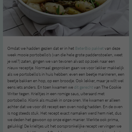
Omdat we hadden gezien dat er in het
BeterBio pakket
van deze
week mooie portobello’s (van die hele grote paddenstoelen, weet
je wel?) zaten, gingen we van tevoren alvast op zoek naar een
nieuw receptje. Normaal gesproken gaan we voor lekker makkelijk
als we portobello’s in huis hebben: even een beetje marineren, een
beetje bakken en hop, op een broodje. Ook lekker, maar je wilt wel
eens iets anders. En toen kwamen we
dit gerecht
van The Cookie
Writer tegen. Krieltjes in een romige saus, uiteraard met
portobello. Klonk als muziek in onze oren. We kwamen er alleen
achter dat we voor dit recept een oven nodig hadden. En de oven
is nog steeds stuk. Het recept exact namaken werd hem niet, dus
we deden het gewoon op onze eigen manier. Werkte ook prima,
gelukkig! De krieltjes uit het oorspronkelijke recept vervingen we