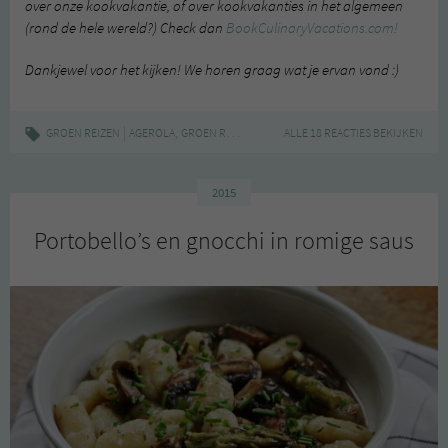
over onze kookvakantie, of over kookvakanties in het algemeen
(rond de hele wereld?) Check dan
BookCulinaryVacations.com!
Dankjewel voor het kijken! We horen graag wat je ervan vond :)
|
,
,
,
,
,
GROEN REIZEN
AGEROLA
GROEN REIZEN
ITALIË
ALLE 18 REACTIES BEKIJKEN
KOKEN
KOOKVAKANTIE
REIZ
2015
Portobello’s en gnocchi in romige saus