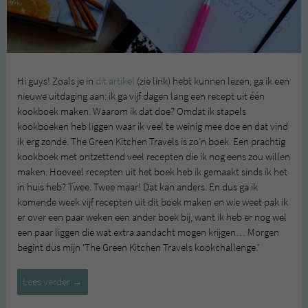
Hi guys! Zoals je in
dit artikel
(zie link) hebt kunnen lezen, ga ik een
nieuwe uitdaging aan: ik ga vijf dagen lang een recept uit één
kookboek maken. Waarom ik dat doe? Omdat ik stapels
kookboeken heb liggen waar ik veel te weinig mee doe en dat vind
ik erg zonde. The Green Kitchen Travels is zo’n boek. Een prachtig
kookboek met ontzettend veel recepten die ik nog eens zou willen
maken. Hoeveel recepten uit het boek heb ik gemaakt sinds ik het
in huis heb? Twee. Twee maar! Dat kan anders. En dus ga ik
komende week vijf recepten uit dit boek maken en wie weet pak ik
er over een paar weken een ander boek bij, want ik heb er nog wel
een paar liggen die wat extra aandacht mogen krijgen… Morgen
begint dus mijn ‘The Green Kitchen Travels kookchallenge.’
The
Lees verder
→
Green