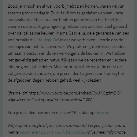
Zoals je misschien al wel voorbij hebt zien komen, waren wij van
zaterdag tot dinsdag in Zuid Italië om te genieten van een korte
kookvakantie. Naast dat we hebben genoten van het heerlijke
weer en de prachtige omgeving, hebben we ook heel veel geleerd
over de Italiaanse keuken. Mama Gabriella, de eigenaresse van bed
and breakfast
Nido degli Dei
(waar we verbleven,) leerde ons de
kneepjes van het Italiaanse vak. We plukten groenten en kruiden
uit haar moestuin en doken vervolgens de keuken in. We hebben
het geweldig gehad en natuurlijk gaan we de recepten en verdere
info nog met jullie delen. Maar voor nu willen we jullie eerst de
volgende video showen, om je een idee te geven van hoe wij het
de afgelopen dagen hebben gehad. Veel kijkplezier!
[iframe id=”https://www.youtube.com/embed/CyUKGgdmDi0″
align=”center” autoplay=”no” maxwidth=”1000″]
Kun je de video hierboven niet zien? Klik dan op
deze link.
Wil je op de hoogte blijven van onze video’s? Vergeet je dan vooral
niet te
abonneren op ons YouTube kanaal!
Wil je meer informatie