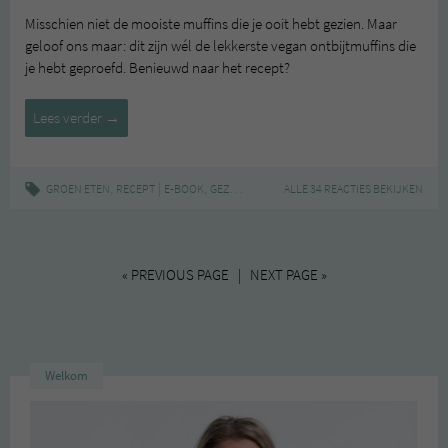
Misschien niet de mooiste muffins die je ooit hebt gezien. Maar
geloof ons maar: dit zijn wél de lekkerste vegan ontbijtmuffins die
je hebt geproefd. Benieuwd naar het recept?
Groen
Lees verder
→
in
het
seizoen:
,
|
,
,
,
,
GROEN ETEN
RECEPT
E-BOOK
GEZOND
MUFFINS
ALLE 34 REACTIES BEKIJKEN
ONTBIJT
ONTBIJTMUFFINS
zomerse
ontbijtmuffins
« PREVIOUS PAGE | NEXT PAGE »
Welkom