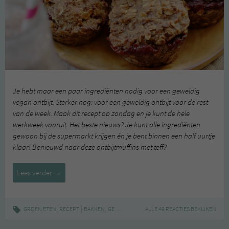
Je hebt maar een paar ingrediënten nodig voor een geweldig
vegan ontbijt. Sterker nog: voor een geweldig ontbijt voor de rest
van de week. Maak dit recept op zondag en je kunt de hele
werkweek vooruit. Het beste nieuws? Je kunt alle ingrediënten
gewoon bij de supermarkt krijgen én je bent binnen een half uurtje
klaar! Benieuwd naar deze ontbijtmuffins met teff?
Recept:
Lees verder
→
ontbijtmuffins
met
teff
,
|
,
,
,
,
,
GROEN ETEN
RECEPT
BAKKEN
GEZOND
MAKKELIJK
ALLE 49 REACTIES BEKIJKEN
ONTBIJTMUFFINS
TEFF
en
Zonnefruit