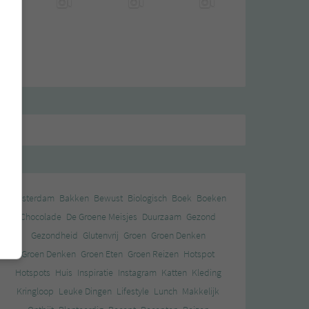
Amsterdam
Bakken
Bewust
Biologisch
Boek
Boeken
Chocolade
De Groene Meisjes
Duurzaam
Gezond
Gezondheid
Glutenvrij
Groen
Groen Denken
Groen Denken
Groen Eten
Groen Reizen
Hotspot
Hotspots
Huis
Inspiratie
Instagram
Katten
Kleding
Kringloop
Leuke Dingen
Lifestyle
Lunch
Makkelijk