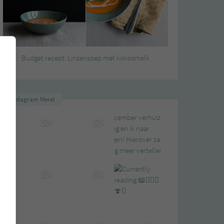
Budget recept: Linzensoep met kokosmelk
Instagram Merel