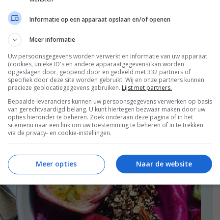
,
,
,
,
JES
DINER
PLANTAARDIG
ROTTERDAM
VEGAN
ALLE 17 REACTIES BEKIJKEN
Informatie op een apparaat opslaan en/of openen
2017
Meer informatie
Uw persoonsgegevens worden verwerkt en informatie van uw apparaat
ken in Rotterdam #7
(cookies, unieke ID's en andere apparaatgegevens) kan worden
opgeslagen door, geopend door en gedeeld met 332 partners of
specifiek door deze site worden gebruikt. Wij en onze partners kunnen
precieze geolocatiegegevens gebruiken.
Lijst met partners.
Bepaalde leveranciers kunnen uw persoonsgegevens verwerken op basis
van gerechtvaardigd belang. U kunt hiertegen bezwaar maken door uw
opties hieronder te beheren. Zoek onderaan deze pagina of in het
sitemenu naar een link om uw toestemming te beheren of in te trekken
via de privacy- en cookie-instellingen.
Meer opties
Naar de website