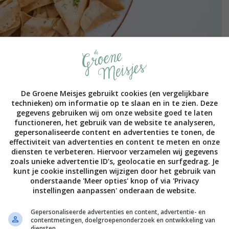
De Groene Meisjes gebruikt cookies (en vergelijkbare
technieken) om informatie op te slaan en in te zien. Deze
 een dagje of een weekendje Rotterdam, stuur ik diegene
gegevens gebruiken wij om onze website goed te laten
 gewon een heel tof restaurant in het voormalige
functioneren, het gebruik van de website te analyseren,
gepersonaliseerde content en advertenties te tonen, de
omdat het restaurant het allermooiste uitzicht over de
effectiviteit van advertenties en content te meten en onze
t is ook, of misschien ook wel vooral, omdat je er zo
diensten te verbeteren. Hiervoor verzamelen wij gegevens
vandaag voor iets tofs, iets waar ik zelf heel veel zin in
zoals unieke advertentie ID’s, geolocatie en surfgedrag. Je
 een recept met jullie delen. Met andere woorden: lees
kunt je cookie instellingen wijzigen door het gebruik van
onderstaande 'Meer opties' knop of via 'Privacy
instellingen aanpassen' onderaan de website.
Gepersonaliseerde advertenties en content, advertentie- en
contentmetingen, doelgroepenonderzoek en ontwikkeling van
diensten