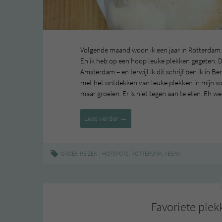
Volgende maand woon ik een jaar in Rotterdam. E
En ik heb op een hoop leuke plekken gegeten. Da
Amsterdam – en terwijl ik dit schrijf ben ik in Ber
met het ontdekken van leuke plekken in mijn woo
maar groeien. Er is niet tegen aan te eten. Eh we
Favoriete
Lees verder
→
plekken
in
Rotterdam
|
,
,
GROEN REIZEN
HOTSPOTS
ROTTERDAM
VEGAN
#7
Favoriete plek