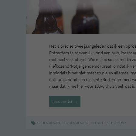
Het is precies twee jaar geleden dat ik een oproe
Rotterdam te zoeken. Ik vond een huis, inderdaad
met heel veel plezier. Wie mij op social media v
(liefkozend ‘Rotje’ genoemd) praat, omdat ik ve
inmiddels is het niet meer zo nieuw allemaal mee
natuurlijk nooit een rasechte Rotterdammert w
maar dat ik me hier voor 100% thuis voel, dat is 
Twee
Lees verder
→
jaar
Rotterdam
|
,
,
GROEN DENKEN
GROEN DENKEN
LIFESTYLE
ROTTERDAM