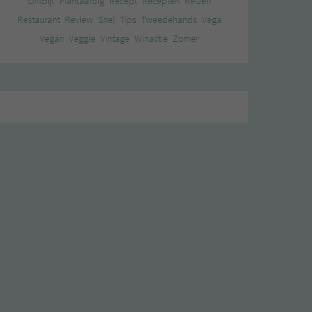
Ontbijt
Plantaardig
Recept
Recepten
Reizen
Restaurant
Review
Snel
Tips
Tweedehands
Vega
Vegan
Veggie
Vintage
Winactie
Zomer