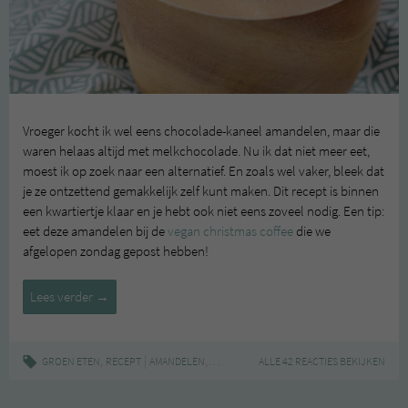
Vroeger kocht ik wel eens chocolade-kaneel amandelen, maar die
waren helaas altijd met melkchocolade. Nu ik dat niet meer eet,
moest ik op zoek naar een alternatief. En zoals wel vaker, bleek dat
je ze ontzettend gemakkelijk zelf kunt maken. Dit recept is binnen
een kwartiertje klaar en je hebt ook niet eens zoveel nodig. Een tip:
eet deze amandelen bij de
vegan christmas coffee
die we
afgelopen zondag gepost hebben!
Recept:
Lees verder
→
amandelen
met
chocolade
,
|
,
,
,
,
,
GROEN ETEN
RECEPT
AMANDELEN
CHOCOLADE
ALLE 42 REACTIES BEKIJKEN
KANEEL
KERST
MAKKELIJK
en
kaneel