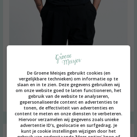
De Groene Meisjes gebruikt cookies (en
vergelijkbare technieken) om informatie op te
beeld: Ari Versluis
slaan en in te zien. Deze gegevens gebruiken wij
Hi, ik ben Merel! Ik neem je graag mee in mijn persoonlijke
om onze website goed te laten functioneren, het
onderzoek naar een duurzame en meer bewuste leefstijl.
gebruik van de website te analyseren,
gepersonaliseerde content en advertenties te
Welkom op mijn blog!
tonen, de effectiviteit van advertenties en
content te meten en onze diensten te verbeteren.
Hiervoor verzamelen wij gegevens zoals unieke
Social media
advertentie ID’s, geolocatie en surfgedrag. Je
kunt je cookie instellingen wijzigen door het
gebruik van onderstaande 'Meer opties' knop of