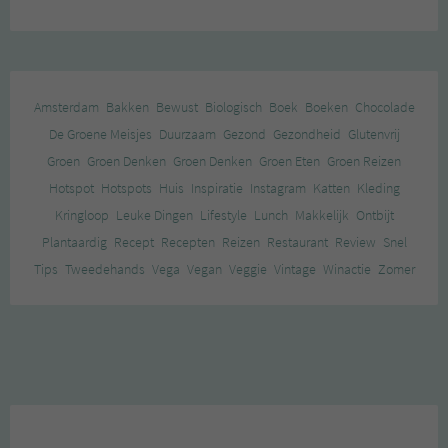
Amsterdam
Bakken
Bewust
Biologisch
Boek
Boeken
Chocolade
De Groene Meisjes
Duurzaam
Gezond
Gezondheid
Glutenvrij
Groen
Groen Denken
Groen Denken
Groen Eten
Groen Reizen
Hotspot
Hotspots
Huis
Inspiratie
Instagram
Katten
Kleding
Kringloop
Leuke Dingen
Lifestyle
Lunch
Makkelijk
Ontbijt
Plantaardig
Recept
Recepten
Reizen
Restaurant
Review
Snel
Tips
Tweedehands
Vega
Vegan
Veggie
Vintage
Winactie
Zomer