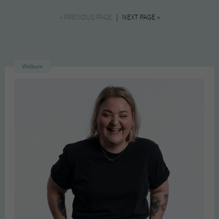
uit
de
« PREVIOUS PAGE
| NEXT PAGE »
oven
Welkom