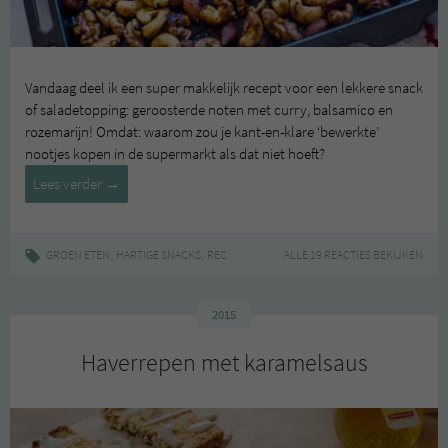
Vandaag deel ik een super makkelijk recept voor een lekkere snack
of saladetopping: geroosterde noten met curry, balsamico en
rozemarijn! Omdat: waarom zou je kant-en-klare ‘bewerkte’
nootjes kopen in de supermarkt als dat niet hoeft?
Geroosterde
Lees verder
→
noten
met
curry
,
,
|
,
,
,
GROEN ETEN
HARTIGE SNACKS
RECEPT
GEROOSTERD
ALLE 19 REACTIES BEKIJKEN
MAKKELIJK
NOTEN
SN
en
rozemarijn
2015
Haverrepen met karamelsaus