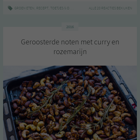
,
,
|
,
,
,
GROEN ETEN
RECEPT
TOETJES & ONTBIJTJES
IJS
ALLE 20 REACTIES BEKIJKEN
PROVAMEL
RECEPT
SNACK
2016
Geroosterde noten met curry en
rozemarijn