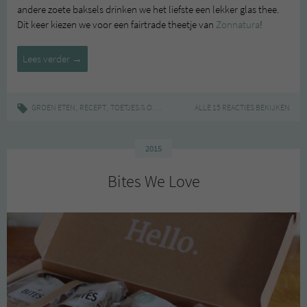
andere zoete baksels drinken we het liefste een lekker glas thee.
Dit keer kiezen we voor een fairtrade theetje van
Zonnatura
!
Haverrepen
Lees verder
→
met
karamelsaus
,
,
|
,
,
,
GROEN ETEN
RECEPT
TOETJES & ONTBIJTJES
BAKKEN
ALLE 15 REACTIES BEKIJKEN
HAVERREPEN
RECEPT
2015
Bites We Love