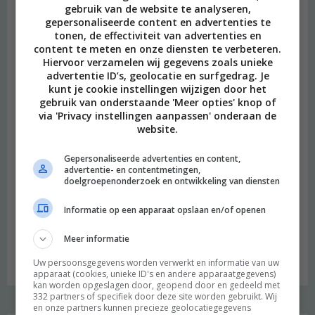
Heimwee
gebruik van de website te analyseren,
gepersonaliseerde content en advertenties te
tonen, de effectiviteit van advertenties en
content te meten en onze diensten te verbeteren.
Hiervoor verzamelen wij gegevens zoals unieke
advertentie ID’s, geolocatie en surfgedrag. Je
kunt je cookie instellingen wijzigen door het
gebruik van onderstaande 'Meer opties' knop of
via 'Privacy instellingen aanpassen' onderaan de
website.
Gepersonaliseerde advertenties en content,
advertentie- en contentmetingen,
doelgroepenonderzoek en ontwikkeling van diensten
Informatie op een apparaat opslaan en/of openen
Meer informatie
Budget recept: Linzensoep met kokosmelk
Uw persoonsgegevens worden verwerkt en informatie van uw
apparaat (cookies, unieke ID's en andere apparaatgegevens)
kan worden opgeslagen door, geopend door en gedeeld met
332 partners of specifiek door deze site worden gebruikt. Wij
en onze partners kunnen precieze geolocatiegegevens
Instagram Merel