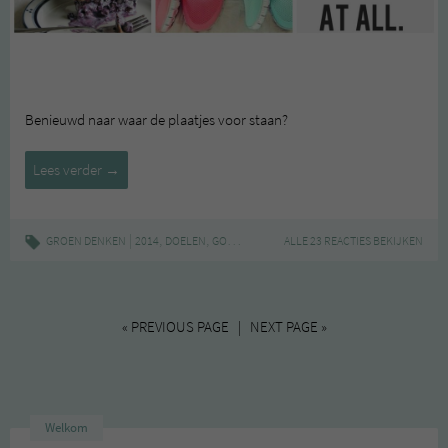
Benieuwd naar waar de plaatjes voor staan?
Visionboard
Lees verder
→
2014
|
,
,
,
,
GROEN DENKEN
2014
DOELEN
GOEDE VOORNEMENS
ALLE 23 REACTIES BEKIJKEN
VISIONBOARD
WENSEN
« PREVIOUS PAGE | NEXT PAGE »
Welkom