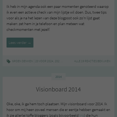
Ik heb in mijn agenda ook een paar momenten genoteerd waarop
ik even een actieve check van mijn lijstje wil doen. Dus, twee tips
voor als je na het lezen van deze blogpost ook zo’n lijst gaat
maken: zet hem in je telefoon en plan meteen wat
checkmomenten met jezelf.
Mijn
Lees verder
→
24
voor
2024
|
,
,
,
,
,
GROEN DENKEN
20 VOOR 2024
2024
DROMEN
ALLE 19 REACTIES BEKIJKEN
PLANNEN
VOORNEMENS
WEN
2014
Visionboard 2014
Oke, oke, ik ga hem toch plaatsen. Mijn visionboard voor 2014. Ik
hoor om mij heen zoveel mensen die er eentje hebben gemaakt en
ik zie allerlei toffe bloggers (zoals bijvoorbeeld
Iris
) die hun