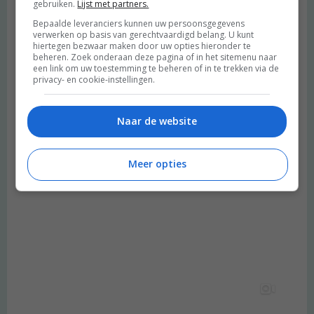
gebruiken.
Lijst met partners.
Bepaalde leveranciers kunnen uw persoonsgegevens
verwerken op basis van gerechtvaardigd belang. U kunt
hiertegen bezwaar maken door uw opties hieronder te
beheren. Zoek onderaan deze pagina of in het sitemenu naar
een link om uw toestemming te beheren of in te trekken via de
privacy- en cookie-instellingen.
Naar de website
Meer opties