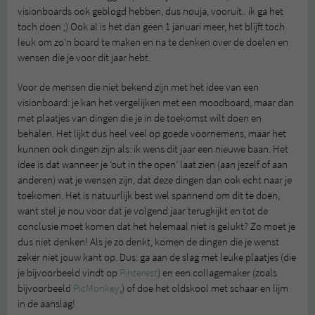
visionboards ook geblogd hebben, dus nouja, vooruit.. ik ga het
toch doen ;) Ook al is het dan geen 1 januari meer, het blijft toch
leuk om zo’n board te maken en na te denken over de doelen en
wensen die je voor dit jaar hebt.
Voor de mensen die niet bekend zijn met het idee van een
visionboard: je kan het vergelijken met een moodboard, maar dan
met plaatjes van dingen die je in de toekomst wilt doen en
behalen. Het lijkt dus heel veel op goede voornemens, maar het
kunnen ook dingen zijn als: ik wens dit jaar een nieuwe baan. Het
idee is dat wanneer je ‘out in the open’ laat zien (aan jezelf of aan
anderen) wat je wensen zijn, dat deze dingen dan ook echt naar je
toekomen. Het is natuurlijk best wel spannend om dit te doen,
want stel je nou voor dat je volgend jaar terugkijkt en tot de
conclusie moet komen dat het helemaal niet is gelukt? Zo moet je
dus niet denken! Als je zo denkt, komen de dingen die je wenst
zeker niet jouw kant op. Dus: ga aan de slag met leuke plaatjes (die
je bijvoorbeeld vindt op
Pinterest
) en een collagemaker (zoals
bijvoorbeeld
PicMonkey
,) of doe het oldskool met schaar en lijm
in de aanslag!