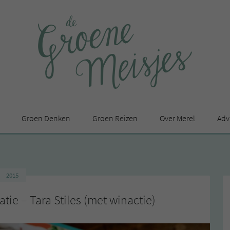
Groen Denken
Groen Reizen
Over Merel
Adv
In de media
Privacy Statement
2015
en
ie – Tara Stiles (met winactie)