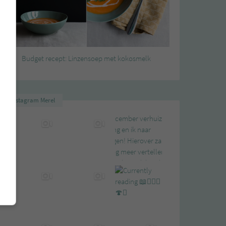
Budget recept: Linzensoep met kokosmelk
Instagram Merel