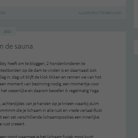
OGA
ALLE 45 REACTIES BEKIJKEN
2012
in de sauna
hobby heeft om te bloggen, 2 hondenkinderen te
rotestborden op de dam te vinden is en daarnaast ook
ag in, dag uit blijft de klok tikken en rennen we van hot
ik een moment van bezinning nodig, een momentje voor
n het wezenlijke en daarom beoefen ik regelmatig Yoga.
t, achterzijdes van je handen op je knieën waarbij duim
mmm die je lichaam in alle rust en vrede verlaat.Rust
 een set verschillende lichaamsposities een innerlijke
e rust creëert.
 een sport waarmee je het lichaam fysiek mooi kunt