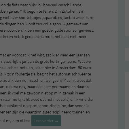
op de fiets naar huis: ‘bij hoeveel verschillende
en gehad?’ Ik begon te tellen: 2 in Zutphen, 3 in
iet over sportclubjes (aquarobics, taebo) waar ik bij
e dingen heb ik ooit ten volle gebruik gemaakt van
dere woorden: ik ben een goede, gulle sponsor geweest,
re keren heb ik gedacht: ik moet het echt niet meer
at en voordat ik het wist, zat ik er weer een jaar aan
n natuurlijk is januari de grote kortingsmaand. Wat we
maal scheel betalen, zeker hier in Amsterdam. 50 euro
s ik zo’n foldertje zie, begint het automatisch weer te
heb, zou ik dan nu misschien wél gaan? Maar ik weet dat
r gaan, daarna nog maar één keer per maand en daarna
men, ik voel me gewoon niet op mijn gemak in een
 naar me kijkt (ik weet dat het niet zo is) en ik vind die
 het aankomt op sportschooldiscipline, dan scoor ik
mensen zijn die waanzinnig gedisciplineerd trainen en
Sportschoolverbod
t not my cup of tea.
Lees verder
→