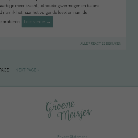
arbij je meer kracht, uithoudingsvermogen en balans
 nam ik het naar het volgende level en nam de
Yoga
te proberen.
Lees verder
→
in
de
sauna
ALLE 7 REACTIES BEKIJKEN
 PAGE |
NEXT PAGE »
Privacy Statement