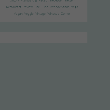
Ontbijt
Plantaardig
Recept
Recepten
Reizen
Restaurant
Review
Snel
Tips
Tweedehands
Vega
Vegan
Veggie
Vintage
Winactie
Zomer