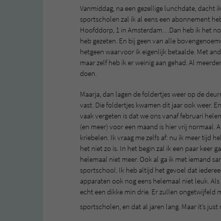
Vanmiddag, na een gezellige lunchdate, dacht ik 
sportscholen zal ik al eens een abonnement hebb
Hoofddorp, 1 in Amsterdam…Dan heb ik het nog n
heb gezeten. En bij geen van alle bovengenoemd
hetgeen waarvoor ik eigenlijk betaalde. Met an
maar zelf heb ik er weinig aan gehad. Al meerde
doen.
Maarja, dan lagen de foldertjes weer op de deurm
vast. Die foldertjes kwamen dit jaar ook weer. E
vaak vergeten is dat we ons vanaf februari hele
(en meer) voor een maand is hier vrij normaal. Al
kriebelen. Ik vraag me zelfs af: nu ik meer tijd 
het niet zo is. In het begin zal ik een paar kee
helemaal niet meer. Ook al ga ik met iemand sa
sportschool. Ik heb altijd het gevoel dat iedereen
apparaten ook nog eens helemaal niet leuk. Als
echt een dikke min drie. Er zullen ongetwijfeld 
sportscholen, en dat al jaren lang. Maar it’s jus