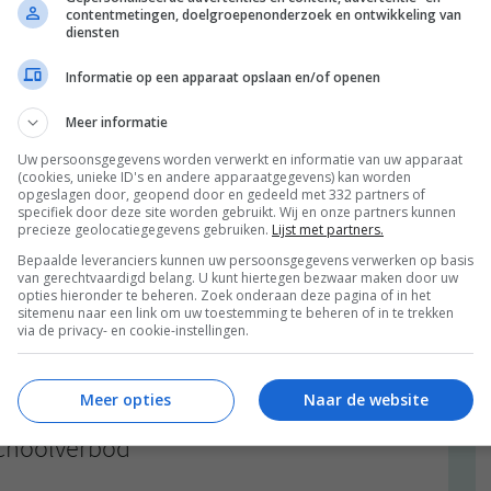
contentmetingen, doelgroepenonderzoek en ontwikkeling van
diensten
Informatie op een apparaat opslaan en/of openen
Meer informatie
n zondag,
besloot ik (J) er vandaag weer eentje te
Uw persoonsgegevens worden verwerkt en informatie van uw apparaat
aar het leek me toch leuk om jullie ‘mee te nemen!’
(cookies, unieke ID's en andere apparaatgegevens) kan worden
opgeslagen door, geopend door en gedeeld met 332 partners of
?
specifiek door deze site worden gebruikt. Wij en onze partners kunnen
precieze geolocatiegegevens gebruiken.
Lijst met partners.
Bepaalde leveranciers kunnen uw persoonsgegevens verwerken op basis
van gerechtvaardigd belang. U kunt hiertegen bezwaar maken door uw
opties hieronder te beheren. Zoek onderaan deze pagina of in het
sitemenu naar een link om uw toestemming te beheren of in te trekken
,
,
,
,
,
,
T
HAVERMOUT
KATTEN
LA FUCINA
PIZZA
PLOG
YOGA
ALLE 22 REACTIES BEKIJKEN
via de privacy- en cookie-instellingen.
2013
Meer opties
Naar de website
choolverbod