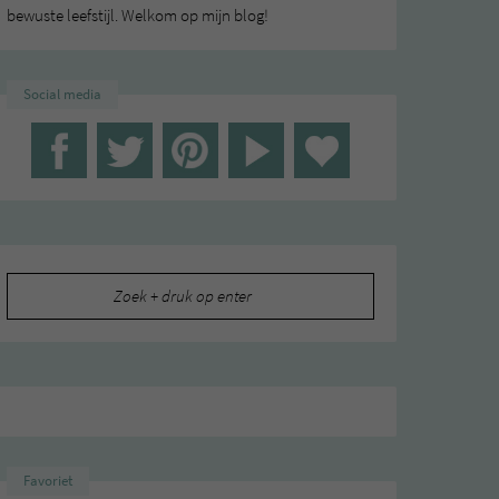
bewuste leefstijl. Welkom op mijn blog!
Social media
Zoeken
naar:
,
,
CTIE
YOGA
YOGA EN MEDITATIE
Favoriet