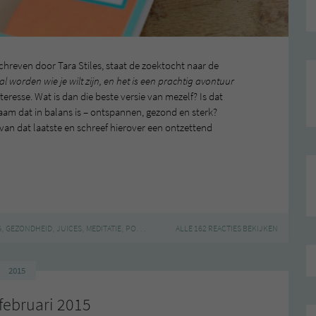
chreven door Tara Stiles, staat de zoektocht naar de
l worden wie je wilt zijn, en het is een prachtig avontuur
teresse. Wat is dan die beste versie van mezelf? Is dat
haam dat in balans is – ontspannen, gezond en sterk?
an dat laatste en schreef hierover een ontzettend
,
,
,
,
,
,
,
,
G
GEZONDHEID
JUICES
MEDITATIE
POWERFOOD
ALLE 162 REACTIES BEKIJKEN
SMOOTHIES
TARA STILES
VEGAN
WINA
2015
februari 2015