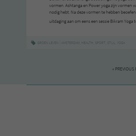
vormen. Ashtanga en Power yoga zijn vormen wa
nodig hebt. Na deze vormen te hebben beoefend
uitdaging aan om eens een sessie Bikram Yoga 
|
,
,
,
,
GROEN LEVEN
AMSTERDAM
HEALTH
SPORT
STIJL
YOGA
« PREVIOUS