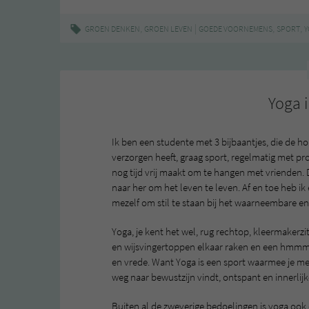
,
|
,
,
GROEN DENKEN
GROEN LEVEN
GOEDE VOORNEMENS
SPORT
Y
Yoga 
Ik ben een studente met 3 bijbaantjes, die de 
verzorgen heeft, graag sport, regelmatig met p
nog tijd vrij maakt om te hangen met vrienden. D
naar her om het leven te leven. Af en toe heb 
mezelf om stil te staan bij het waarneembare e
Yoga, je kent het wel, rug rechtop, kleermakerzi
en wijsvingertoppen elkaar raken en een hmmmm
en vrede. Want Yoga is een sport waarmee je met
weg naar bewustzijn vindt, ontspant en innerlijk
Buiten al de zweverige bedoelingen is yoga ook