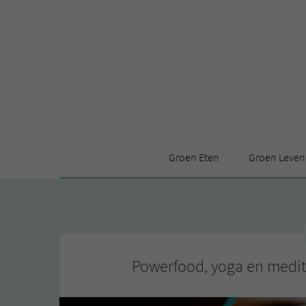
Groen Eten
Groen Leven
Receptenindex
Stijl
Producten
Huis
Leuke ding
Powerfood, yoga en meditat