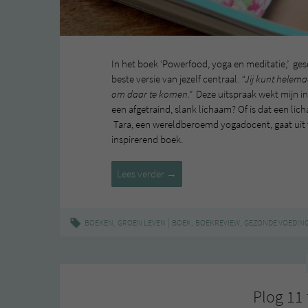
In het boek ‘Powerfood, yoga en meditatie,’ ges
beste versie van jezelf centraal.
“Jij kunt helemaa
om daar te komen.”
Deze uitspraak wekt mijn in
een afgetraind, slank lichaam? Of is dat een lic
Tara, een wereldberoemd yogadocent, gaat uit v
inspirerend boek.
Powerfood,
Lees verder
→
yoga
en
meditatie
,
|
,
,
BOEKEN
GROEN LEVEN
BOEK
BOEKREVIEW
GEZONDE VOEDIN
–
Tara
Stiles
(met
Plog 11 
winactie)