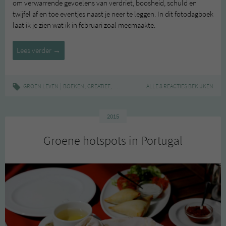
om verwarrende gevoelens van verdriet, boosheid, schuld en
twijfel af en toe eventjes naast je neer te leggen. In dit fotodagboek
laat ik je zien wat ik in februari zoal meemaakte.
Dit
Lees verder
→
was
februari
(2022)
|
,
,
,
,
,
,
GROEN LEVEN
BOEKEN
CREATIEF
DAGBOEK
FEBRUARI
ALLE 8 REACTIES BEKIJKEN
KATTEN
LEZEN
LISS
2015
Groene hotspots in Portugal