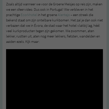
Zoals altijd wanneer we voor de Groene Meisjes op reis zijn, maken
we een sfeervideo. Dus ook in Portugal! We verbleven in het
prachtige
Ecorkhotel
in het groene
Alentejo
– een streek die
bekend staat om zijn ontelbare kurkbomen. Het zal je dan ook niet
verbazen dat we in Évora, de stad waar het hotel vlakbij lag, héél
veel kurkproducten tegen zijn gekomen. We zwommen, aten
lekker, rustten uit, aten nog meer lekkers, fietsten, wandelden en
aaiden ezels. Kijk maar: