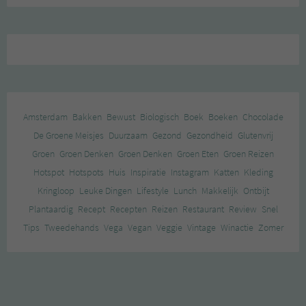
Amsterdam
Bakken
Bewust
Biologisch
Boek
Boeken
Chocolade
De Groene Meisjes
Duurzaam
Gezond
Gezondheid
Glutenvrij
Groen
Groen Denken
Groen Denken
Groen Eten
Groen Reizen
Hotspot
Hotspots
Huis
Inspiratie
Instagram
Katten
Kleding
Kringloop
Leuke Dingen
Lifestyle
Lunch
Makkelijk
Ontbijt
Plantaardig
Recept
Recepten
Reizen
Restaurant
Review
Snel
Tips
Tweedehands
Vega
Vegan
Veggie
Vintage
Winactie
Zomer