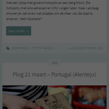
met een lijstje met groene hotspots en een berg foto’s. Die
hotspots (met alle adressen en info) volgen later, maar vandaag
showen je vast even wat plaatjes om de sfeer van de stad te
proeven. Veel kijkplezier!
Plog
Lees verder
→
23
maart
–
|
,
,
,
,
GROEN REIZEN
CITYTRIP
GROEN REIZEN
HOTSPOTS
ALLE 39 REACTIES BEKIJKEN
LISSABON
PORTUGAL
Lissabon
2015
Plog 21 maart – Portugal (Alentejo)