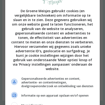
De Groene Meisjes gebruikt cookies (en
vergelijkbare technieken) om informatie op te
slaan en in te zien. Deze gegevens gebruiken wij
om onze website goed te laten functioneren, het
gebruik van de website te analyseren,
gepersonaliseerde content en advertenties te
tonen, de effectiviteit van advertenties en
content te meten en onze diensten te verbeteren.
Hiervoor verzamelen wij gegevens zoals unieke
advertentie ID’s, geolocatie en surfgedrag. Je
kunt je cookie instellingen wijzigen door het
gebruik van onderstaande 'Meer opties' knop of
via 'Privacy instellingen aanpassen' onderaan de
website.
beeld: Ari Versluis
Gepersonaliseerde advertenties en content,
advertentie- en contentmetingen,
Hi, ik ben Merel! Ik neem je graag mee in mijn persoonlijke
doelgroepenonderzoek en ontwikkeling van diensten
onderzoek naar een duurzame en meer bewuste leefstijl.
Welkom op mijn blog!
Informatie op een apparaat opslaan en/of openen