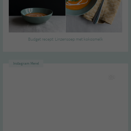
Budget recept: Linzensoep met kokosmelk
Instagram Merel