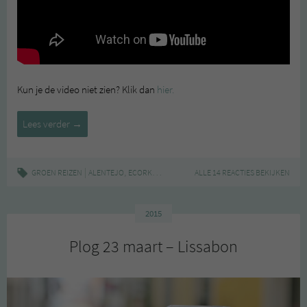
Kun je de video niet zien? Klik dan
hier.
Video:
Lees verder
→
Alentejo
(Portugal)
|
,
,
,
,
,
GROEN REIZEN
ALENTEJO
ECORKHOTEL
ÉVORA
ALLE 14 REACTIES BEKIJKEN
GROEN REIZEN
KURK
PERST
2015
Plog 23 maart – Lissabon