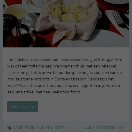
Inmiddels zijn we alweer ruim twee weken terug uit Portugal. Wat
was dat een toffe trip zeg! We kwamen thuis met een heleboel
fijne, zonnige foto’s en we beloofden jullie nog te voorzien van de
nodige groene hotspots in Évora en Lissabon. Vandaag is het
zover! We zetten onze tips voor je op een rijtje. Bereid je voor op
een láng artikel met heel veel (food)foto’s!
Groene
Lees verder
→
hotspots
in
Portugal
|
,
,
,
,
GROEN REIZEN
ALENTEJO
GROEN REIZEN
GROENE HOTSPOTS
ALLE 14 REACTIES BEKIJKEN
HOTSPOTS
LIS