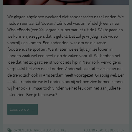
We gingen afgelopen weekend niet zonder reden naar Londen. We
hadden een aantal ‘doelen.’ Eén doel was om eíndelijk eens naar
WholeFoods (een XXL organic supermarket uit de USA) te gaan en
we kunnen je zeggen: dat is gelukt. Dat zul je vrijdag in de video
voorbij zien komen. Een ander doel was om de nieuwste
foodtrends te spotten. Want laten we eerlijk zijn, ze lopen in
Londen vaak wel een beetje op de zaken vooruit. Wij hebben het
idee dat het zo gaat: eerst wordt iets hip in New York, vervolgens
verplaatst het zich naar Londen. Anderhalf jaar later zie je dan dat
de trend zich ook in Amsterdam heeft voortgezet. Grappig wel. Een
aantal trends die we in Londen voorbij hebben zien komen kennen
wij hier ook al, maar toch vinden we het leuk om het aan jullie te
laten zien. Ben je benieuwd?
Zes
Lees verder
→
foodtrends
uit
Londen
,
|
,
,
,
GROEN ETEN
GROEN LEVEN
CHIAZAAD
FOODTRENDS
ALLE 38 REACTIES BEKIJKEN
GROEN ETEN
GROENE S