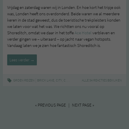
Vrijdag en zaterdag waren wij in Londen. En hoe kort het tripje ook
was, Londen heeft ons overdonderd. Beide waren we al meerdere
keren in de stad geweest, dus de toeristische trekpleisters konden
we laten voor wat het was. We richtten ons nu vooral op
Shoreditch, omdat we daar in het toffe
Ace Hotel
verbleven en
verder gingen we – uiteraard – op jacht naar vegan hotspots.
Vandaag laten we je zien hoe fantastisch Shoreditch is.
London
Lees verder
→
Shoreditch
|
,
,
,
,
,
GROEN REIZEN
BRICK LANE
CITY
CITYTRIP
HOTSPOTS
ALLE 34 REACTIES BEKIJKEN
LONDEN
SHOREDITCH
« PREVIOUS PAGE | NEXT PAGE »