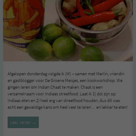
Afgelopen donderdag volgde ik (M) – samen met Merlin, vriendin
en gastblogger voor De Groene Meisjes, een kookworkshop. We
gingen leren om Indian Chaat te maken. Chaat is een
verzamelnaam voor Indiaas streetfood. Laat ik 1) dol zijn op
Indiaas eten en 2) heel erg van streetfood houden, dus dit was
echt een geweldige kans om heel veel te leren… en lekker te eten!
Indiase
Lees verder
→
kookworkshop