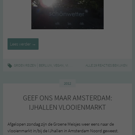
“Schönwetter”
Lees verder
→
in
Berlijn
|
,
,
,
GROEN REIZEN
BERLIJN
VEGAN
VINTAGE
VLOOIENMARKT
ALLE 19 REACTIES BEKIJKEN
2012
GEEF ONS MAAR AMSTERDAM:
IJHALLEN VLOOIENMARKT
Afgelopen zondag zijn de Groene Meisjes weer eens naar de
vlooienmarkt in/bij de IJhallen in Amsterdam Noord geweest.