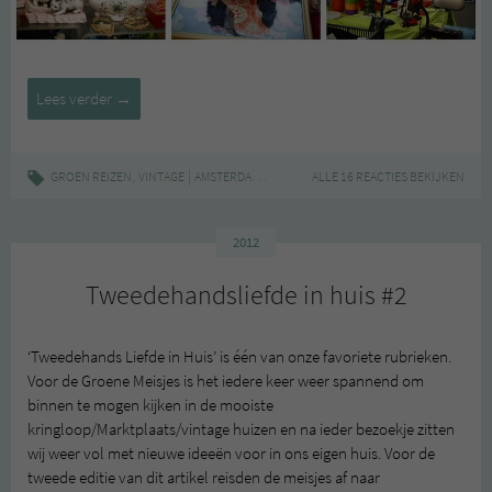
GEEF
Lees verder
→
ONS
MAAR
AMSTERDAM:
,
|
,
,
,
GROEN REIZEN
VINTAGE
AMSTERDAM
AMSTERDAM NOORD
ALLE 16 REACTIES BEKIJKEN
NOORD
TWEEDEHA
IJHALLEN
VLOOIENMARKT
2012
Tweedehandsliefde in huis #2
‘Tweedehands Liefde in Huis’ is één van onze favoriete rubrieken.
Voor de Groene Meisjes is het iedere keer weer spannend om
binnen te mogen kijken in de mooiste
kringloop/Marktplaats/vintage huizen en na ieder bezoekje zitten
wij weer vol met nieuwe ideeën voor in ons eigen huis. Voor de
tweede editie van dit artikel reisden de meisjes af naar