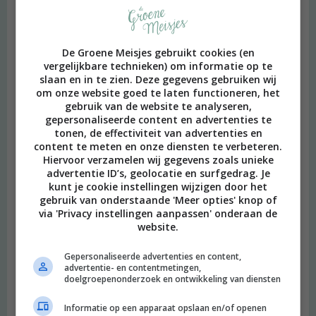
De Groene Meisjes gebruikt cookies (en
vergelijkbare technieken) om informatie op te
slaan en in te zien. Deze gegevens gebruiken wij
om onze website goed te laten functioneren, het
gebruik van de website te analyseren,
gepersonaliseerde content en advertenties te
tonen, de effectiviteit van advertenties en
content te meten en onze diensten te verbeteren.
Hiervoor verzamelen wij gegevens zoals unieke
advertentie ID’s, geolocatie en surfgedrag. Je
kunt je cookie instellingen wijzigen door het
gebruik van onderstaande 'Meer opties' knop of
via 'Privacy instellingen aanpassen' onderaan de
website.
Gepersonaliseerde advertenties en content,
beeld: Ari Versluis
advertentie- en contentmetingen,
doelgroepenonderzoek en ontwikkeling van diensten
Hi, ik ben Merel! Ik neem je graag mee in mijn persoonlijke
onderzoek naar een duurzame en meer bewuste leefstijl.
Informatie op een apparaat opslaan en/of openen