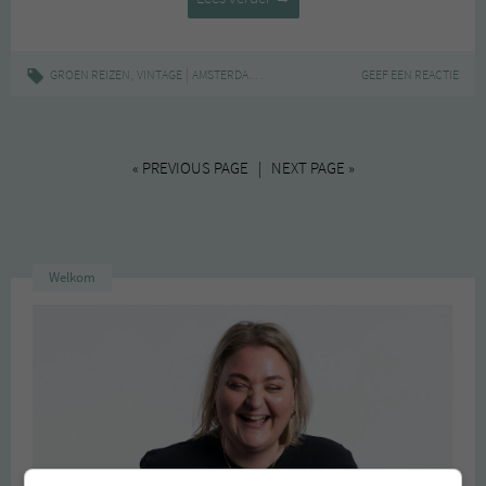
GROENE
MEISJES
HOUDEN
,
|
,
,
GROEN REIZEN
VINTAGE
AMSTERDAM-CENTRUM
FLEA MARKET
GEEF EEN REACTIE
TWEEDEHANDS
VAN:
DE
WATERLOOPLEIN
VLOOIENMARKT
« PREVIOUS PAGE | NEXT PAGE »
Welkom