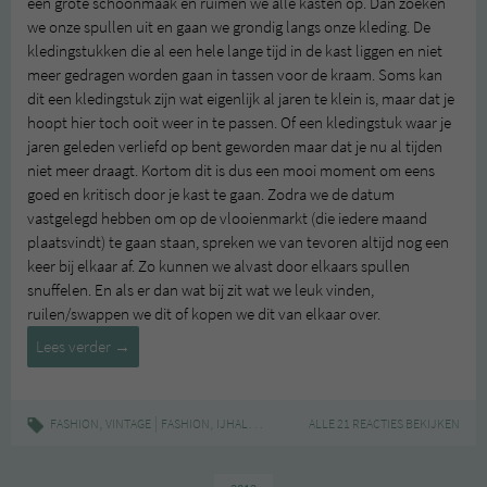
een grote schoonmaak en ruimen we alle kasten op. Dan zoeken
we onze spullen uit en gaan we grondig langs onze kleding. De
kledingstukken die al een hele lange tijd in de kast liggen en niet
meer gedragen worden gaan in tassen voor de kraam. Soms kan
dit een kledingstuk zijn wat eigenlijk al jaren te klein is, maar dat je
hoopt hier toch ooit weer in te passen. Of een kledingstuk waar je
jaren geleden verliefd op bent geworden maar dat je nu al tijden
niet meer draagt. Kortom dit is dus een mooi moment om eens
goed en kritisch door je kast te gaan. Zodra we de datum
vastgelegd hebben om op de vlooienmarkt (die iedere maand
plaatsvindt) te gaan staan, spreken we van tevoren altijd nog een
keer bij elkaar af. Zo kunnen we alvast door elkaars spullen
snuffelen. En als er dan wat bij zit wat we leuk vinden,
ruilen/swappen we dit of kopen we dit van elkaar over.
Outfit
Lees verder
→
of
the
week
,
|
,
,
,
,
FASHION
VINTAGE
FASHION
IJHALLEN
KLEDINGRUIL
ALLE 21 REACTIES BEKIJKEN
OUTFIT
TWEEDEHANDS
#3