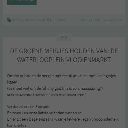
in
huis
#2
,
|
,
,
,
,
HUIS
VINTAGE
BINNENKIJKEN
KRINGLOOP
MARKTPLAATS
ALLE 22 REACTIES BEKIJKEN
TWEEDEHANDS
TW
2011
DE GROENE MEISJES HOUDEN VAN: DE
WATERLOOPLEIN VLOOIENMARKT
Omdat er tussen de bergen met meuk ook heel mooie dingetjes
liggen.
(Je moet wel om de ”oh my god this is so amaaaaazing!”-
schreeuwende toeristen heen manoeuvreren.)
Verder zit er een Episode.
En twee van onze liefste vrienden wonen er.
En er zit een Bagels&Beans waar je lekkere vegan chocolademelk
kan drinken.