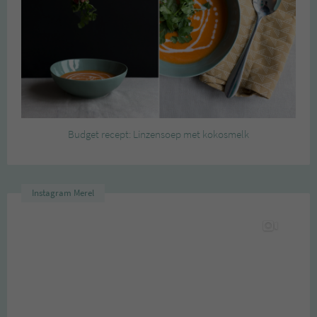
Budget recept: Linzensoep met kokosmelk
Instagram Merel