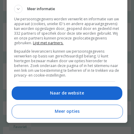
Welkom op mijn blog!
Meer informatie
Uw persoonsgegevens worden verwerkt en informatie van uw
Social media
apparaat (cookies, unieke ID's en andere apparaatgegevens)
kan worden opgeslagen door, geopend door en gedeeld met
332 partners of specifiek door deze site worden gebruikt. Wij
en onze partners kunnen precieze geolocatiegegevens
gebruiken.
Lijst met partners.
Bepaalde leveranciers kunnen uw persoonsgegevens
verwerken op basis van gerechtvaardigd belang. U kunt
hiertegen bezwaar maken door uw opties hieronder te
beheren. Zoek onderaan deze pagina of in het sitemenu naar
een link om uw toestemming te beheren of in te trekken via de
Zoeken
privacy- en cookie-instellingen.
naar:
Naar de website
Meer opties
Favoriet