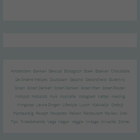
Amsterdam
Bakken
Bewust
Biologisch
Boek
Boeken
Chocolade
De Groene Meisjes
Duurzaam
Gezond
Gezondheid
Glutenvrij
Groen
Groen Denken
Groen Denken
Groen Eten
Groen Reizen
Hotspot
Hotspots
Huis
Inspiratie
Instagram
Katten
Kleding
Kringloop
Leuke Dingen
Lifestyle
Lunch
Makkelijk
Ontbijt
Plantaardig
Recept
Recepten
Reizen
Restaurant
Review
Snel
Tips
Tweedehands
Vega
Vegan
Veggie
Vintage
Winactie
Zomer