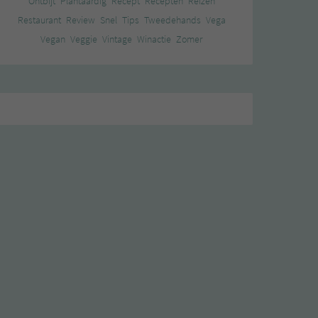
Ontbijt
Plantaardig
Recept
Recepten
Reizen
Restaurant
Review
Snel
Tips
Tweedehands
Vega
Vegan
Veggie
Vintage
Winactie
Zomer