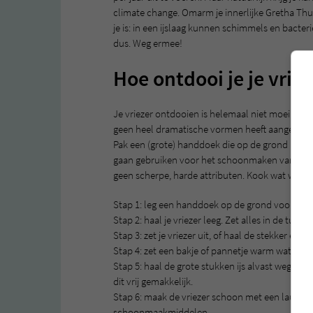
climate change. Omarm je innerlijke Gretha Thu
je is: in een ijslaag kunnen schimmels en bacter
dus. Weg ermee!
Hoe ontdooi je je vriez
Je vriezer ontdooien is helemaal niet moeilijk. Ze
geen heel dramatische vormen heeft aangenomen
Pak een (grote) handdoek die op de grond mag l
gaan gebruiken voor het schoonmaken van je vri
geen scherpe, harde attributen. Kook wat water i
Stap 1: leg een handdoek op de grond voor je vr
Stap 2: haal je vriezer leeg. Zet alles in de tuin,
Stap 3: zet je vriezer uit, of haal de stekker eruit.
Stap 4: zet een bakje of pannetje warm water in 
Stap 5: haal de grote stukken ijs alvast weg met ee
dit vrij gemakkelijk.
Stap 6: maak de vriezer schoon met een lauw sop
schoonmaakmiddelen.