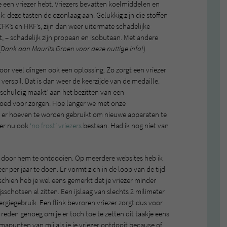
je een vriezer hebt. Vriezers bevatten koelmiddelen en
jk: deze tasten de ozonlaag aan. Gelukkig zijn die stoffen
K’s en HKF’s, zijn dan weer uitermate schadelijke
t, – schadelijk zijn propaan en isobutaan. Met andere
(
Dank aan Maurits Groen voor deze nuttige info!
)
voor veel dingen ook een oplossing. Zo zorgt een vriezer
verspil. Dat is dan weer de keerzijde van de medaille.
je ‘schuldig maakt’ aan het bezitten van een
goed voor zorgen. Hoe langer we met onze
 er hoeven te worden gebruikt om nieuwe apparaten te
 er nu ook
‘no frost’ vriezers
bestaan. Had ik nog niet van
is door hem te ontdooien. Op meerdere websites heb ik
 per jaar te doen. Er vormt zich in de loop van de tijd
sschien heb je wel eens gemerkt dat je vriezer minder
jsschotsen al zitten. Een ijslaag van slechts 2 milimeter
rgiegebruik. Een flink bevroren vriezer zorgt dus voor
l reden genoeg om je er toch toe te zetten dit taakje eens
armapunten van mij als je je vriezer ontdooit because of