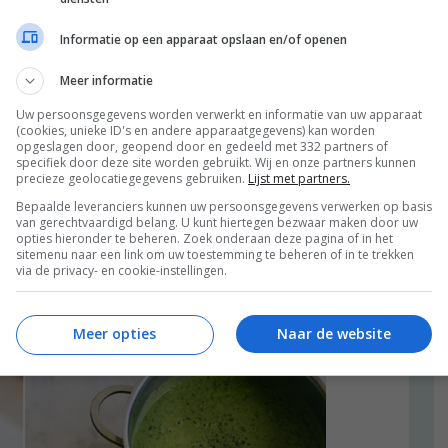
schone theedoek.
Informatie op een apparaat opslaan en/of openen
 klaar was en de boel dus nog niet volledig ontdooid is),
Meer informatie
Uw persoonsgegevens worden verwerkt en informatie van uw apparaat
n? In principe hoeft het helemaal niet veel tijd te
(cookies, unieke ID's en andere apparaatgegevens) kan worden
opgeslagen door, geopend door en gedeeld met 332 partners of
estjes die je uit de ontdooiende vriezer haalt. In dat
specifiek door deze site worden gebruikt. Wij en onze partners kunnen
en, zodat je daarna je keuken kunt induiken. Or be like
precieze geolocatiegegevens gebruiken.
Lijst met partners.
. Ik heb dit laatst gedaan en ik vond het oprecht een
Bepaalde leveranciers kunnen uw persoonsgegevens verwerken op basis
van gerechtvaardigd belang. U kunt hiertegen bezwaar maken door uw
opties hieronder te beheren. Zoek onderaan deze pagina of in het
sitemenu naar een link om uw toestemming te beheren of in te trekken
n die er uít je vriezer
via de privacy- en cookie-instellingen.
Meer opties
Naar de website