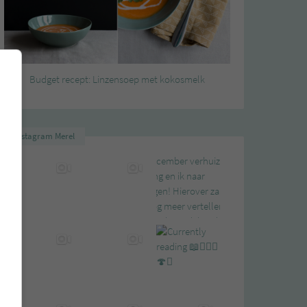
Budget recept: Linzensoep met kokosmelk
Instagram Merel