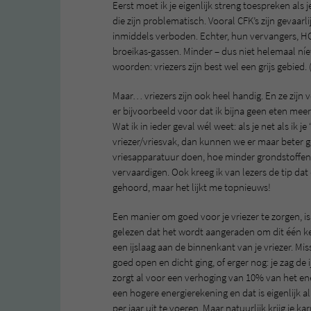
Eerst moet ik je eigenlijk streng toespreken als 
die zijn problematisch. Vooral CFK’s zijn gevaarli
inmiddels verboden. Echter, hun vervangers, HCF
broeikas-gassen. Minder – dus niet helemaal níe
woorden: vriezers zijn best wel een grijs gebied. 
Maar… vriezers zijn ook heel handig. En ze zijn 
er bijvoorbeeld voor dat ik bijna geen eten meer 
Wat ik in ieder geval wél weet: als je net als ik 
vriezer/vriesvak, dan kunnen we er maar beter 
vriesapparatuur doen, hoe minder grondstoffen
vervaardigen. Ook kreeg ik van lezers de tip dat
gehoord, maar het lijkt me topnieuws!
Een manier om goed voor je vriezer te zorgen, 
gelezen dat het wordt aangeraden om dit één keer
een ijslaag aan de binnenkant van je vriezer. Mi
goed open en dicht ging, of erger nog: je zag de i
zorgt al voor een verhoging van 10% van het ene
een hogere energierekening en dat is eigenlijk a
per jaar uit te voeren. Maar natuurlijk krijg je k