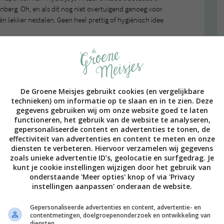
nberg. Oh, en als dit nog niet overtuigend genoeg voor
iën lekker nestelen. Geen heel prettig of hygiënisch idee
er?
ker niet als je het eens per jaar doet en de ijslaag nog
De Groene Meisjes gebruikt cookies (en vergelijkbare
. Je moet alleen wel eventjes voorbereid zijn.
technieken) om informatie op te slaan en in te zien. Deze
iggen en een schone, droge theedoek die je straks kunt
gegevens gebruiken wij om onze website goed te laten
ezer. Pak ook een lepel of een spatel van hout. Gebruik
functioneren, het gebruik van de website te analyseren,
n je waterkoker, zet het in een bakje of pannetje apart.
gepersonaliseerde content en advertenties te tonen, de
effectiviteit van advertenties en content te meten en onze
iezer
diensten te verbeteren. Hiervoor verzamelen wij gegevens
 op het balkon of bijvoorbeeld in je spoelbak.
zoals unieke advertentie ID’s, geolocatie en surfgedrag. Je
kunt je cookie instellingen wijzigen door het gebruik van
onderstaande 'Meer opties' knop of via 'Privacy
de vriezer en doe het deurtje dicht.
instellingen aanpassen' onderaan de website.
n spatel of lepel. Als je vriezer al even uit staat, gaat
Gepersonaliseerde advertenties en content, advertentie- en
je en wat azijn. Gebruik geen onnatuurlijke
contentmetingen, doelgroepenonderzoek en ontwikkeling van
diensten