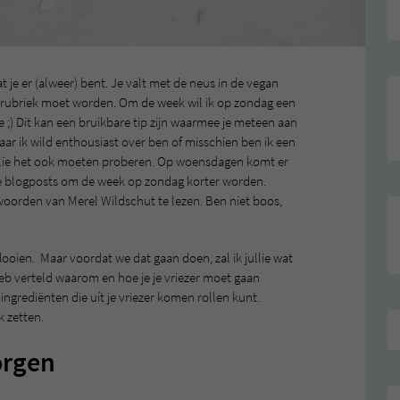
t je er (alweer) bent. Je valt met de neus in de vegan
we rubriek moet worden. Om de week wil ik op zondag een
 ;) Dit kan een bruikbare tip zijn waarmee je meteen aan
aar ik wild enthousiast over ben of misschien ben ik een
lie het ook moeten proberen. Op woensdagen komt er
at de blogposts om de week op zondag korter worden.
 woorden van Merel Wildschut te lezen. Ben niet boos,
tdooien. Maar voordat we dat gaan doen, zal ik jullie wat
eb verteld waarom en hoe je je vriezer moet gaan
ingrediënten die uít je vriezer komen rollen kunt.
k zetten.
orgen