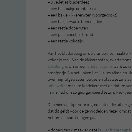
– 3 velletjes bladerdeeg
– een half bakje cranberries
– een bakje kikkererwten (voorgekookt)
– een bakje zwarte bonen (idem)
– een restje doperwten
– een paar sneetjes brood
– een restje kokosijs
Van het bladerdeeg en de cranberries maakte ik 
kokosijs erbij. Van de kikkererwten, zwarte bone
Ottolenghi
. Oh en een
chili sin carne
, want zove
stoofpotje. Na het koken liet ik alles afkoelen. I
over mijn afgewassen bakjes en plaatste ze ‘s a
labelwriter
maakte ik stickers met de datum van 
in me had om zo georganiseerd te zijn. New yea
Dan hier wat tips voor ingrediënten die uit de 
dat dit geldt voor de gemiddelde vriezer omdat 
het om dit soort dingen gaat:
– doperwten > maak er deze
lekker frisse soep
v