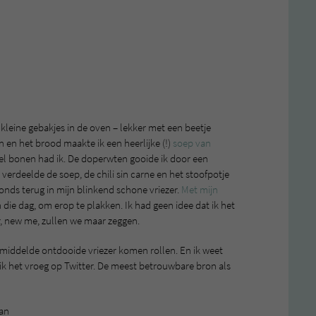
kleine gebakjes in de oven – lekker met een beetje
n en het brood maakte ik een heerlijke (!)
soep van
el bonen had ik. De doperwten gooide ik door een
k verdeelde de soep, de chili sin carne en het stoofpotje
vonds terug in mijn blinkend schone vriezer.
Met mijn
die dag, om erop te plakken. Ik had geen idee dat ik het
r, new me, zullen we maar zeggen.
gemiddelde ontdooide vriezer komen rollen. En ik weet
ik het vroeg op Twitter. De meest betrouwbare bron als
an