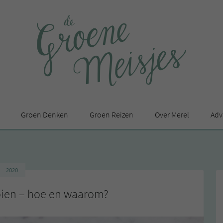
Groen Denken
Groen Reizen
Over Merel
Adv
In de media
Privacy Statement
2020
en
oien – hoe en waarom?