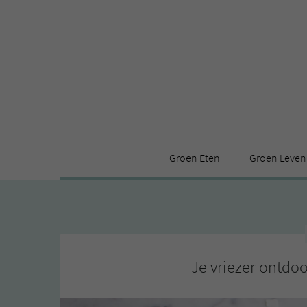
Groen Eten
Groen Leven
Receptenindex
Stijl
Producten
Huis
Leuke ding
Je vriezer ontdo