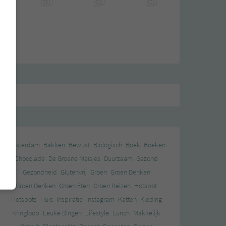
Amsterdam
Bakken
Bewust
Biologisch
Boek
Boeken
Chocolade
De Groene Meisjes
Duurzaam
Gezond
Gezondheid
Glutenvrij
Groen
Groen Denken
Groen Denken
Groen Eten
Groen Reizen
Hotspot
Hotspots
Huis
Inspiratie
Instagram
Katten
Kleding
Kringloop
Leuke Dingen
Lifestyle
Lunch
Makkelijk