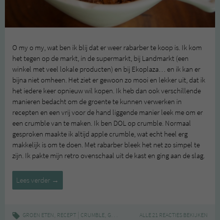
O my o my, wat ben ik blij dat er weer rabarber te koop is. Ik kom
het tegen op de markt, in de supermarkt, bij Landmarkt (een
winkel met veel lokale producten) en bij Ekoplaza… en ik kan er
bijna niet omheen. Het ziet er gewoon zo mooi en lekker uit, dat ik
het iedere keer opnieuw wil kopen. Ik heb dan ook verschillende
manieren bedacht om de groente te kunnen verwerken in
recepten en een vrij voor de hand liggende manier leek me om er
een crumble van te maken. Ik ben DOL op crumble. Normaal
gesproken maakte ik altijd apple crumble, wat echt heel erg
makkelijk is om te doen. Met rabarber bleek het net zo simpel te
zijn. Ik pakte mijn retro ovenschaal uit de kast en ging aan de slag.
Groen
Lees verder
→
in
het
seizoen:
,
|
,
,
,
,
GROEN ETEN
RECEPT
CRUMBLE
GROEN IN HET SEIZOEN
ALLE 21 REACTIES BEKIJKEN
RABARBER
RECEPT