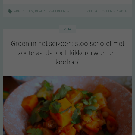
het
seizoen:
,
|
,
,
,
GROEN ETEN
RECEPT
ASPERGES
GEZOND
GROEN IN HET SEIZOEN
ALLE 8 REACTIES BEKIJKEN
HOMEMADE
pasta
met
verse
2014
tomatensaus
Groen in het seizoen: stoofschotel met
en
asperges
zoete aardappel, kikkererwten en
koolrabi