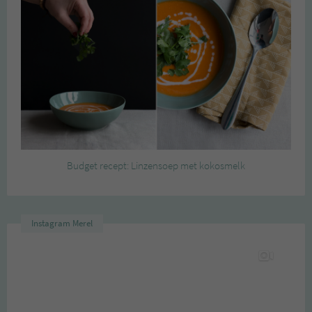
Budget recept: Linzensoep met kokosmelk
Instagram Merel