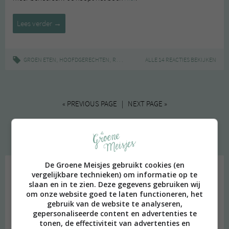
Groen
Lees verder
→
in
het
seizoen:
,
,
|
,
GROEN ETEN
HOOFDGERECHTEN
RECEPT
GROEN IN HET SEIZOEN
ALLE 14 REACTIES BEKIJKEN
OH SHE G
wraps
met
romanesco
« PREVIOUS PAGE | NEXT PAGE »
Welkom
De Groene Meisjes gebruikt cookies (en
vergelijkbare technieken) om informatie op te
slaan en in te zien. Deze gegevens gebruiken wij
om onze website goed te laten functioneren, het
gebruik van de website te analyseren,
gepersonaliseerde content en advertenties te
tonen, de effectiviteit van advertenties en