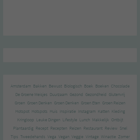
Amsterdam
Bakken
Bewust
Biologisch
Boek
Boeken
Chocolade
De Groene Meisjes
Duurzaam
Gezond
Gezondheid
Glutenvrij
Groen
Groen Denken
Groen Denken
Groen Eten
Groen Reizen
Hotspot
Hotspots
Huis
Inspiratie
Instagram
Katten
Kleding
Kringloop
Leuke Dingen
Lifestyle
Lunch
Makkelijk
Ontbijt
Plantaardig
Recept
Recepten
Reizen
Restaurant
Review
Snel
Tips
Tweedehands
Vega
Vegan
Veggie
Vintage
Winactie
Zomer