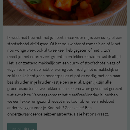
Ik weet niet hoe het met jullie zit, maar voor mij is een curry of een
stoofschotel áltijd goed. Of het nou winter of zomer is en of ik het
nou vorige week ook al twee keer heb gegeten of niet… zo’n
maaltijd met enorm veel groenten en lekkere kruiden lust ik altijd.
Het is ontzettend makkelijk om een curry of stoofschotel vega of
vegan te maken. Je hebt er weinig voor nodig, het is makkelijk en
zó klaar. Je hebt geen poederpakjes of potjes nodig, met een paar
basiskruiden in je kruidenkastje ben je er al. Eigenlijk zijn alle
groentesoorten er wel lekker in en kikkererwten geven het gerecht
wat extra bite. Vandaag (omdat het MeatFreeMonday is) hebben
we een lekker en gezond recept met koolrabi en een heleboel
andere veggies voor je. Koolrabi? Zeer zeker! Een
ondergewaardeerde seizoensgroente, als je het ons vraagt.
Groen
Lees verder
→