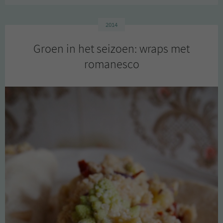
rabarber
crumble
2014
Groen in het seizoen: wraps met
romanesco