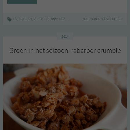
in
het
seizoen:
,
|
,
,
,
,
GROEN ETEN
RECEPT
CURRY
GEZOND
GROEN IN HET SEIZOEN
ALLE 34 REACTIES BEKIJKEN
KOOLRABI
RE
stoofschotel
met
zoete
2014
aardappel,
Groen in het seizoen: rabarber crumble
kikkererwten
en
koolrabi