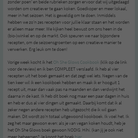
zonder poen’ en beide rubrieken zorgen ervoor dat wij uitgedaagd
worden om creatiever te gaan koken. Goedkoper en meer lokaal,
meer in het seizoen. Het is geweldig om te doen. Inmiddels
hebben we zo’n zes recepten voor jullie klaar staan en het worden
er alleen maar meer. We kijken heel bewust om ons heen in de
(bio-)winkel en op de markt. Ook speuren we naar bijzondere
recepten, om de seizoensgroenten op een creatieve manier te
verwerken. Erg leuk om te doen!
Vorige week kocht ik het
Oh She Glows Cookbook
(klik op de link
voor de review) en ik ben COMPLEET verslaafd. Ik heb al vier
recepten uit het boek gemaakt en dat zegt wel iets. Negen van de
tien keer wil ik een kookboek hebben en maak ik er hooguit 1
recept uit, maar dan vaak pas na maanden en dan verdwijnt het
daarna in de kast. Ik heb dit boek nog maar een paar dagen in huis
en heb er dus al vier dingen uit gemaakt. Daarbij komt dat ik al
zeker negen andere recepten heb uitgezocht die ik wil gaan
maken. Dit wordt zo’n totaal uitgewoond kookboek. Ik voel het. Ik
zeg het maar gewoon even: als je van vegan koken houdt, heb je
het Oh She Glows boek gewoon NODIG. Hihi. (kan jij je ook niet
meer beheersen? Je koopt het boek
hier
.